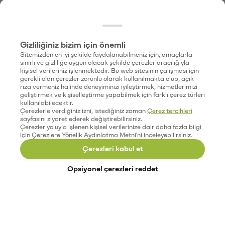
Gizliliğiniz bizim için önemli
Sitemizden en iyi şekilde faydalanabilmeniz için, amaçlarla
sınırlı ve gizliliğe uygun olacak şekilde çerezler aracılığıyla
kişisel verileriniz işlenmektedir. Bu web sitesinin çalışması için
gerekli olan çerezler zorunlu olarak kullanılmakta olup, açık
rıza vermeniz halinde deneyiminizi iyileştirmek, hizmetlerimizi
geliştirmek ve kişiselleştirme yapabilmek için farklı çerez türleri
kullanılabilecektir.
Çerezlerle verdiğiniz izni, istediğiniz zaman
Çerez tercihleri
sayfasını ziyaret ederek değiştirebilirsiniz.
Çerezler yoluyla işlenen kişisel verilerinize dair daha fazla bilgi
için Çerezlere Yönelik Aydınlatma Metni'ni inceleyebilirsiniz.
Çerezleri kabul et
Opsiyonel çerezleri reddet