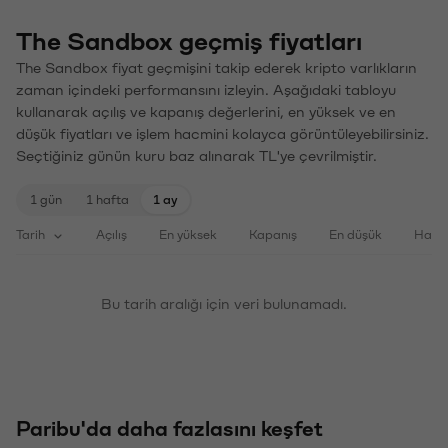
The Sandbox geçmiş fiyatları
The Sandbox fiyat geçmişini takip ederek kripto varlıkların
zaman içindeki performansını izleyin. Aşağıdaki tabloyu
kullanarak açılış ve kapanış değerlerini, en yüksek ve en
düşük fiyatları ve işlem hacmini kolayca görüntüleyebilirsiniz.
Seçtiğiniz günün kuru baz alınarak TL'ye çevrilmiştir.
1 gün
1 hafta
1 ay
Tarih
Açılış
En yüksek
Kapanış
En düşük
Haci
Bu tarih aralığı için veri bulunamadı.
Paribu'da daha fazlasını keşfet