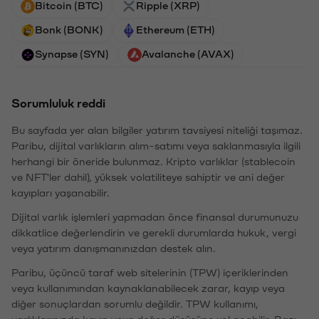
Bitcoin (BTC)
Ripple (XRP)
Bonk (BONK)
Ethereum (ETH)
Synapse (SYN)
Avalanche (AVAX)
Sorumluluk reddi
Bu sayfada yer alan bilgiler yatırım tavsiyesi niteliği taşımaz.
Paribu, dijital varlıkların alım-satımı veya saklanmasıyla ilgili
herhangi bir öneride bulunmaz. Kripto varlıklar (stablecoin
ve NFT'ler dahil), yüksek volatiliteye sahiptir ve ani değer
kayıpları yaşanabilir.
Dijital varlık işlemleri yapmadan önce finansal durumunuzu
dikkatlice değerlendirin ve gerekli durumlarda hukuk, vergi
veya yatırım danışmanınızdan destek alın.
Paribu, üçüncü taraf web sitelerinin (TPW) içeriklerinden
veya kullanımından kaynaklanabilecek zarar, kayıp veya
diğer sonuçlardan sorumlu değildir. TPW kullanımı,
varlıklarınızda kayıp veya değer düşüşüne yol açabilir. Bazı