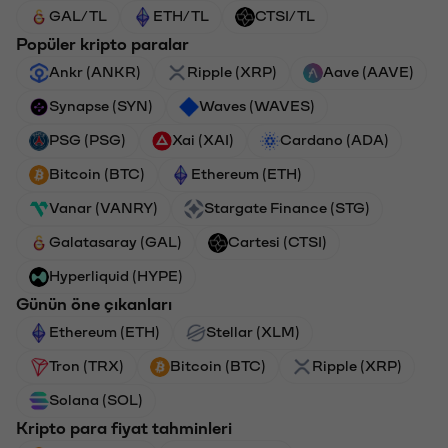
GAL/TL
ETH/TL
CTSI/TL
Popüler kripto paralar
Ankr (ANKR)
Ripple (XRP)
Aave (AAVE)
Synapse (SYN)
Waves (WAVES)
PSG (PSG)
Xai (XAI)
Cardano (ADA)
Bitcoin (BTC)
Ethereum (ETH)
Vanar (VANRY)
Stargate Finance (STG)
Galatasaray (GAL)
Cartesi (CTSI)
Hyperliquid (HYPE)
Günün öne çıkanları
Ethereum (ETH)
Stellar (XLM)
Tron (TRX)
Bitcoin (BTC)
Ripple (XRP)
Solana (SOL)
Kripto para fiyat tahminleri