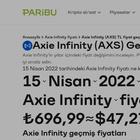
Kripto al/sat
Piyasalar
Anasayfa
Axie Infinity fiyatı
Axie Infinity (AXS) TL fiyat geç
Axie Infinity (AXS) G
Axie Infinity'in yıllar içindeki fiyat değişimini inceley
iyi analiz edin.
15 Nisan 2022 tarihindeki Axie Infinity fiyatı ne
15
Nisan
2022
Axie Infinity
fi
₺696,99
≈
$47,2
Axie Infinity geçmiş fiyatları