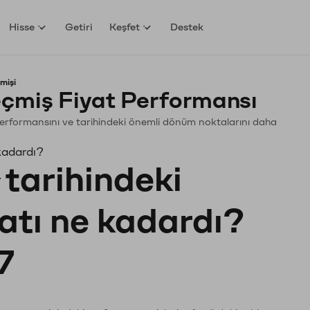
Hisse
Getiri
Keşfet
Destek
mişi
eçmiş Fiyat Performansı
in. Performansını ve tarihindeki önemli dönüm noktalarını daha
 kadardı?
tarihindeki
yatı ne kadardı?
7