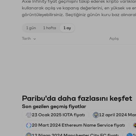
Axie Infinity fiyat geçmişini takip ederek kripto varlık
kullanarak açılış ve kapanış değerlerini, en yüksek ve e
görüntüleyebilirsiniz. Seçtiğiniz günün kuru baz alınarak
1 gün
1 hafta
1 ay
Tarih
Açılış
Paribu'da daha fazlasını keşfet
Son gezilen geçmiş fiyatlar
23 Ocak 2025 IOTA fiyatı
12 april 2024 Man
20 Mart 2024 Ethereum Name Service fiyatı
12 Nisan 2024 Manchester City FC fiyatı
1