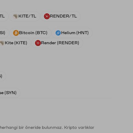
TL
KITE/TL
RENDER/TL
SI)
Bitcoin (BTC)
Helium (HNT)
Kite (KITE)
Render (RENDER)
)
e (SYN)
li herhangi bir öneride bulunmaz. Kripto varlıklar