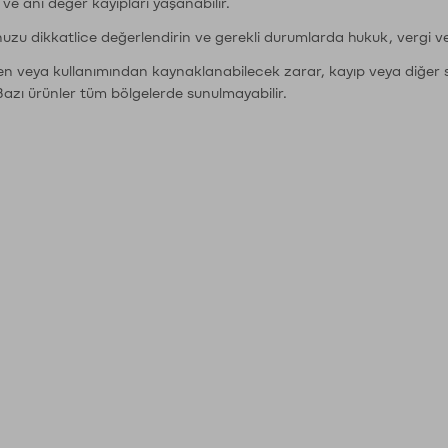
r ve ani değer kayıpları yaşanabilir.
nuzu dikkatlice değerlendirin ve gerekli durumlarda hukuk, vergi v
den veya kullanımından kaynaklanabilecek zarar, kayıp veya diğer 
Bazı ürünler tüm bölgelerde sunulmayabilir.