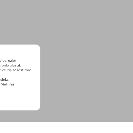
e çerezler
zorunlu olarak
 ve kişiselleştirme
siniz.
 Metni'ni