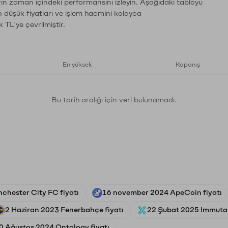
ların zaman içindeki performansını izleyin. Aşağıdaki tabloyu
n düşük fiyatları ve işlem hacmini kolayca
 TL'ye çevrilmiştir.
En yüksek
Kapanış
Bu tarih aralığı için veri bulunamadı.
chester City FC fiyatı
16 november 2024 ApeCoin fiyatı
2 Haziran 2023 Fenerbahçe fiyatı
22 Şubat 2025 Immutab
0 Ağustos 2024 Ontology fiyatı