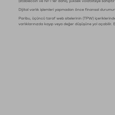
(stablecoin ve NFT'ler dahil), yüksek volatiliteye sahipti
Dijital varlık işlemleri yapmadan önce finansal durumu
Paribu, üçüncü taraf web sitelerinin (TPW) içeriklerin
varlıklarınızda kayıp veya değer düşüşüne yol açabilir. 