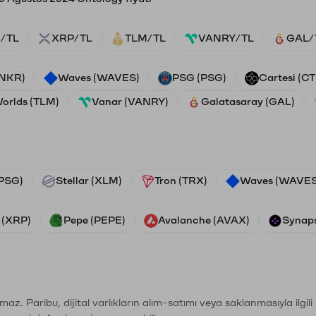
/TL
XRP/TL
TLM/TL
VANRY/TL
GAL/
ANKR)
Waves (WAVES)
PSG (PSG)
Cartesi (CT
Worlds (TLM)
Vanar (VANRY)
Galatasaray (GAL)
PSG)
Stellar (XLM)
Tron (TRX)
Waves (WAVES
 (XRP)
Pepe (PEPE)
Avalanche (AVAX)
Synaps
şımaz. Paribu, dijital varlıkların alım-satımı veya saklanmasıyla ilgi