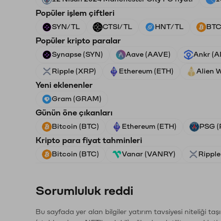
Popüler işlem çiftleri
SYN/TL
CTSI/TL
HNT/TL
BTC
Popüler kripto paralar
Synapse (SYN)
Aave (AAVE)
Ankr (
Ripple (XRP)
Ethereum (ETH)
Alien 
Yeni eklenenler
Gram (GRAM)
Günün öne çıkanları
Bitcoin (BTC)
Ethereum (ETH)
PSG (
Kripto para fiyat tahminleri
Bitcoin (BTC)
Vanar (VANRY)
Ripple
Sorumluluk reddi
Bu sayfada yer alan bilgiler yatırım tavsiyesi niteliği ta