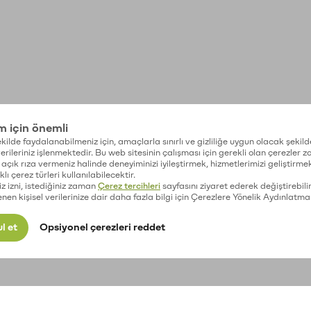
im için önemli
kilde faydalanabilmeniz için, amaçlarla sınırlı ve gizliliğe uygun olacak şekild
 verileriniz işlenmektedir. Bu web sitesinin çalışması için gerekli olan çerezler 
açık rıza vermeniz halinde deneyiminizi iyileştirmek, hizmetlerimizi geliştirmek
lı çerez türleri kullanılabilecektir.
iz izni, istediğiniz zaman
Çerez tercihleri
sayfasını ziyaret ederek değiştirebilir
enen kişisel verilerinize dair daha fazla bilgi için Çerezlere Yönelik Aydınlatma
l et
Opsiyonel çerezleri reddet