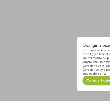
Gizliliğiniz biz
Sitemizden en iyi şe
aracılığıyla kişisel
kullanılmakta olup, 
yapabilmek için fark
Çerezlerle verdiğin
Çerezler yoluyla işl
inceleyebilirsiniz.
Çerezleri kabu