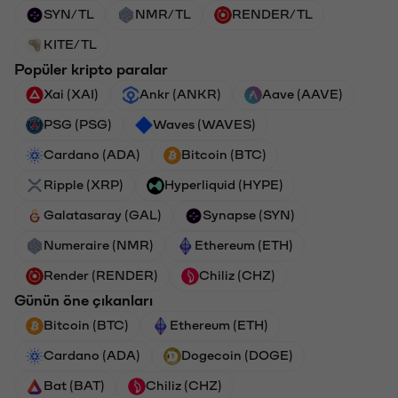
SYN/TL
NMR/TL
RENDER/TL
KITE/TL
Popüler kripto paralar
Xai (XAI)
Ankr (ANKR)
Aave (AAVE)
PSG (PSG)
Waves (WAVES)
Cardano (ADA)
Bitcoin (BTC)
Ripple (XRP)
Hyperliquid (HYPE)
Galatasaray (GAL)
Synapse (SYN)
Numeraire (NMR)
Ethereum (ETH)
Render (RENDER)
Chiliz (CHZ)
Günün öne çıkanları
Bitcoin (BTC)
Ethereum (ETH)
Cardano (ADA)
Dogecoin (DOGE)
Bat (BAT)
Chiliz (CHZ)