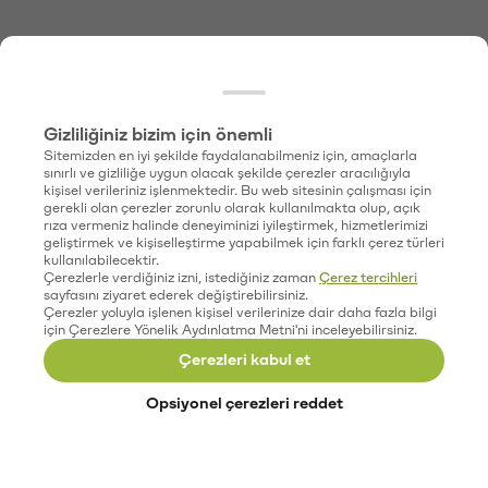
Gizliliğiniz bizim için önemli
Sitemizden en iyi şekilde faydalanabilmeniz için, amaçlarla
sınırlı ve gizliliğe uygun olacak şekilde çerezler aracılığıyla
kişisel verileriniz işlenmektedir. Bu web sitesinin çalışması için
gerekli olan çerezler zorunlu olarak kullanılmakta olup, açık
rıza vermeniz halinde deneyiminizi iyileştirmek, hizmetlerimizi
geliştirmek ve kişiselleştirme yapabilmek için farklı çerez türleri
kullanılabilecektir.
Çerezlerle verdiğiniz izni, istediğiniz zaman
Çerez tercihleri
sayfasını ziyaret ederek değiştirebilirsiniz.
Çerezler yoluyla işlenen kişisel verilerinize dair daha fazla bilgi
için Çerezlere Yönelik Aydınlatma Metni'ni inceleyebilirsiniz.
Çerezleri kabul et
Opsiyonel çerezleri reddet