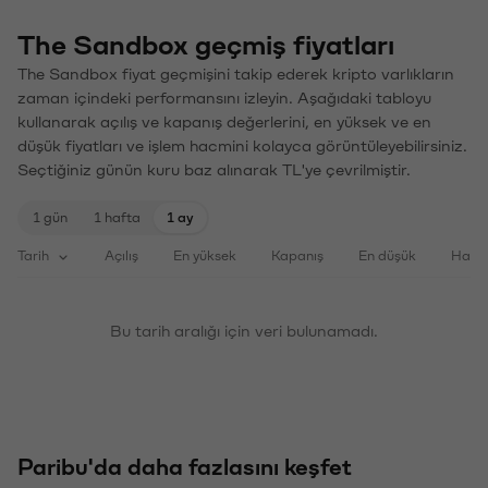
The Sandbox geçmiş fiyatları
The Sandbox fiyat geçmişini takip ederek kripto varlıkların
zaman içindeki performansını izleyin. Aşağıdaki tabloyu
kullanarak açılış ve kapanış değerlerini, en yüksek ve en
düşük fiyatları ve işlem hacmini kolayca görüntüleyebilirsiniz.
Seçtiğiniz günün kuru baz alınarak TL'ye çevrilmiştir.
1 gün
1 hafta
1 ay
Tarih
Açılış
En yüksek
Kapanış
En düşük
Haci
Bu tarih aralığı için veri bulunamadı.
Paribu'da daha fazlasını keşfet