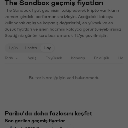
The Sandbox geçmiş fiyatları
The Sandbox fiyat geçmişini takip ederek kripto varlıkların
zaman içindeki performansını izleyin. Aşağıdaki tabloyu
kullanarak açılış ve kapanış değerlerini, en yüksek ve en
düşük fiyatları ve işlem hacmini kolayca görüntüleyebilirsiniz.
Seçtiğiniz günün kuru baz alınarak TL'ye çevrilmiştir.
1 gün
1 hafta
1 ay
Tarih
Açılış
En yüksek
Kapanış
En düşük
Haci
Bu tarih aralığı için veri bulunamadı.
Paribu'da daha fazlasını keşfet
Son gezilen geçmiş fiyatlar