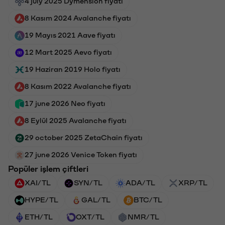
4 july 2025 Dymension fiyatı
8 Kasım 2024 Avalanche fiyatı
19 Mayıs 2021 Aave fiyatı
12 Mart 2025 Aevo fiyatı
19 Haziran 2019 Holo fiyatı
8 Kasım 2022 Avalanche fiyatı
17 june 2026 Neo fiyatı
8 Eylül 2025 Avalanche fiyatı
29 october 2025 ZetaChain fiyatı
27 june 2026 Venice Token fiyatı
Popüler işlem çiftleri
XAI/TL
SYN/TL
ADA/TL
XRP/TL
HYPE/TL
GAL/TL
BTC/TL
ETH/TL
OXT/TL
NMR/TL