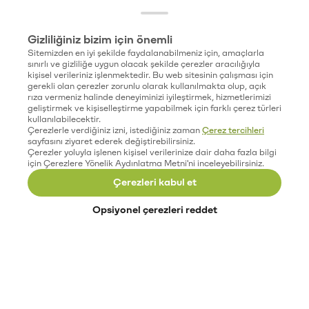
Gizliliğiniz bizim için önemli
Sitemizden en iyi şekilde faydalanabilmeniz için, amaçlarla
sınırlı ve gizliliğe uygun olacak şekilde çerezler aracılığıyla
kişisel verileriniz işlenmektedir. Bu web sitesinin çalışması için
gerekli olan çerezler zorunlu olarak kullanılmakta olup, açık
rıza vermeniz halinde deneyiminizi iyileştirmek, hizmetlerimizi
geliştirmek ve kişiselleştirme yapabilmek için farklı çerez türleri
kullanılabilecektir.
Çerezlerle verdiğiniz izni, istediğiniz zaman
Çerez tercihleri
sayfasını ziyaret ederek değiştirebilirsiniz.
Çerezler yoluyla işlenen kişisel verilerinize dair daha fazla bilgi
için Çerezlere Yönelik Aydınlatma Metni'ni inceleyebilirsiniz.
Çerezleri kabul et
Opsiyonel çerezleri reddet
Paribu’yu keşfet