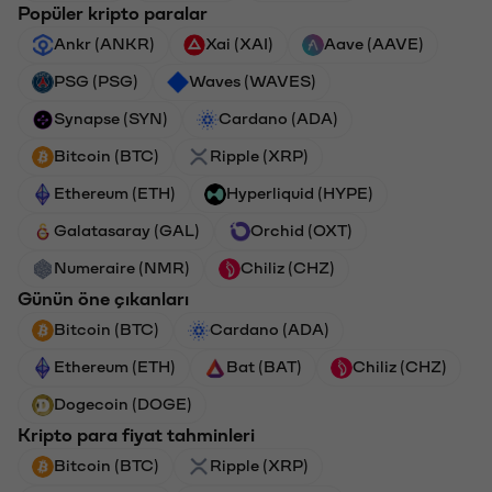
Popüler kripto paralar
Ankr (ANKR)
Xai (XAI)
Aave (AAVE)
PSG (PSG)
Waves (WAVES)
Synapse (SYN)
Cardano (ADA)
Bitcoin (BTC)
Ripple (XRP)
Ethereum (ETH)
Hyperliquid (HYPE)
Galatasaray (GAL)
Orchid (OXT)
Numeraire (NMR)
Chiliz (CHZ)
Günün öne çıkanları
Bitcoin (BTC)
Cardano (ADA)
Ethereum (ETH)
Bat (BAT)
Chiliz (CHZ)
Dogecoin (DOGE)
Kripto para fiyat tahminleri
Bitcoin (BTC)
Ripple (XRP)