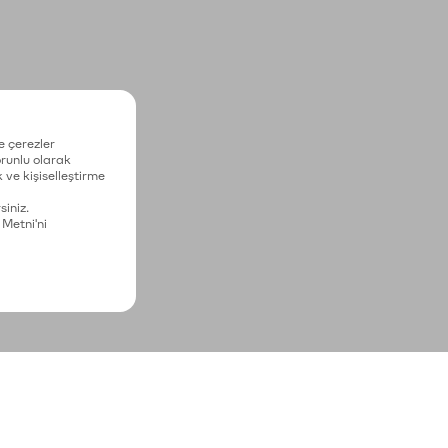
e çerezler
zorunlu olarak
 ve kişiselleştirme
siniz.
 Metni'ni