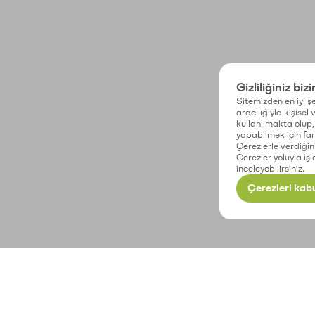
Gizliliğiniz biz
Sitemizden en iyi şe
aracılığıyla kişisel
kullanılmakta olup, 
yapabilmek için fark
Çerezlerle verdiğin
Çerezler yoluyla işl
inceleyebilirsiniz.
Çerezleri kabu