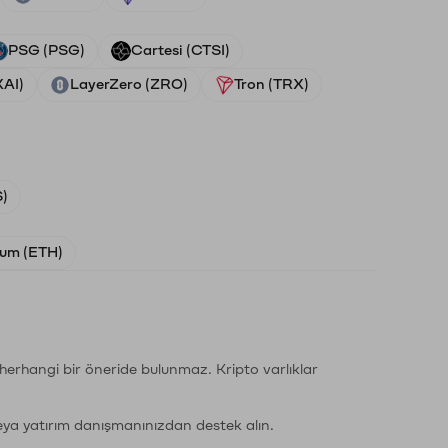
PSG (PSG)
Cartesi (CTSI)
XAI)
LayerZero (ZRO)
Tron (TRX)
)
um (ETH)
li herhangi bir öneride bulunmaz. Kripto varlıklar
eya yatırım danışmanınızdan destek alın.