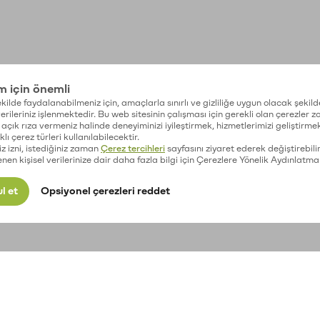
im için önemli
kilde faydalanabilmeniz için, amaçlarla sınırlı ve gizliliğe uygun olacak şekild
 verileriniz işlenmektedir. Bu web sitesinin çalışması için gerekli olan çerezler 
açık rıza vermeniz halinde deneyiminizi iyileştirmek, hizmetlerimizi geliştirmek
lı çerez türleri kullanılabilecektir.
iz izni, istediğiniz zaman
Çerez tercihleri
sayfasını ziyaret ederek değiştirebilir
enen kişisel verilerinize dair daha fazla bilgi için Çerezlere Yönelik Aydınlatma
l et
Opsiyonel çerezleri reddet