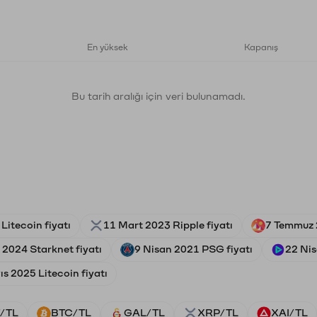
En yüksek
Kapanış
Bu tarih aralığı için veri bulunamadı.
Litecoin fiyatı
11 Mart 2023 Ripple fiyatı
7 Temmuz 
2024 Starknet fiyatı
9 Nisan 2021 PSG fiyatı
22 Nis
s 2025 Litecoin fiyatı
/TL
BTC/TL
GAL/TL
XRP/TL
XAI/TL