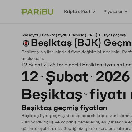
Kripto al/sat
Piyasalar
Anasayfa
Beşiktaş fiyatı
Beşiktaş (BJK) TL fiyat geçmişi
Beşiktaş (BJK) Geçmi
Beşiktaş'ın yıllar içindeki fiyat değişimini inceleyin. P
analiz edin.
12 Şubat 2026 tarihindeki Beşiktaş fiyatı ne ka
12
Şubat
2026
Beşiktaş
fiyatı
Beşiktaş geçmiş fiyatları
Beşiktaş fiyat geçmişini takip ederek kripto varlıkların
kullanarak açılış ve kapanış değerlerini, en yüksek ve e
görüntüleyebilirsiniz. Seçtiğiniz günün kuru baz alınarak