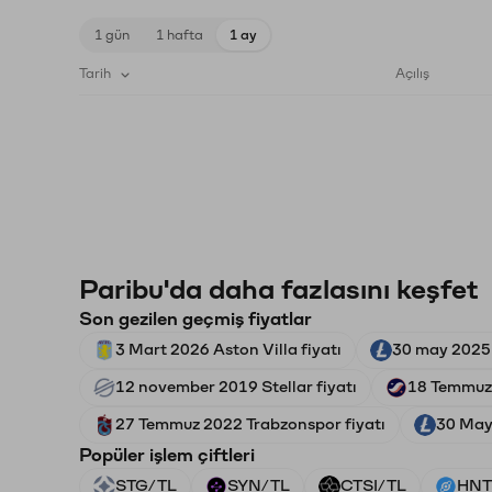
1 gün
1 hafta
1 ay
Tarih
Açılış
Paribu'da daha fazlasını keşfet
Son gezilen geçmiş fiyatlar
3 Mart 2026 Aston Villa fiyatı
30 may 2025 
12 november 2019 Stellar fiyatı
18 Temmuz 
27 Temmuz 2022 Trabzonspor fiyatı
30 Mayı
Popüler işlem çiftleri
STG/TL
SYN/TL
CTSI/TL
HNT