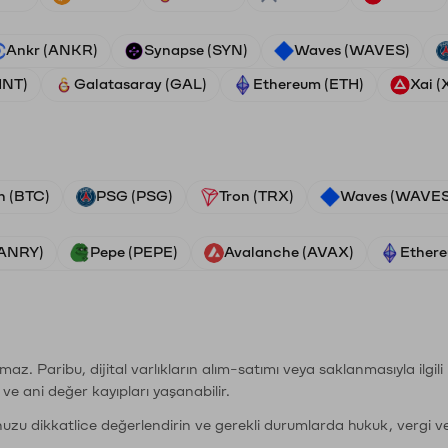
Ankr (ANKR)
Synapse (SYN)
Waves (WAVES)
HNT)
Galatasaray (GAL)
Ethereum (ETH)
Xai (
n (BTC)
PSG (PSG)
Tron (TRX)
Waves (WAVES
VANRY)
Pepe (PEPE)
Avalanche (AVAX)
Ethere
şımaz. Paribu, dijital varlıkların alım-satımı veya saklanmasıyla ilgi
r ve ani değer kayıpları yaşanabilir.
nuzu dikkatlice değerlendirin ve gerekli durumlarda hukuk, vergi v