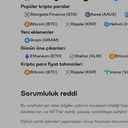
Popüler kripto paralar
Stargate Finance (STG)
Aave (AAVE)
Bitcoin (BTC)
Ripple (XRP)
Helium (
Yeni eklenenler
Gram (GRAM)
Günün öne çıkanları
Ethereum (ETH)
Stellar (XLM)
Bitcoi
Kripto para fiyat tahminleri
Bitcoin (BTC)
Ripple (XRP)
Vanar (
Sorumluluk reddi
Bu sayfada yer alan bilgiler yatırım tavsiyesi niteliği ta
(stablecoin ve NFT'ler dahil), yüksek volatiliteye sahipti
Dijital varlık işlemleri yapmadan önce finansal durumu