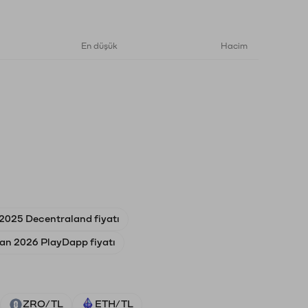
En düşük
Hacim
2025 Decentraland fiyatı
an 2026 PlayDapp fiyatı
ZRO/TL
ETH/TL