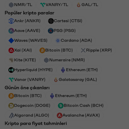
NMR/TL
VANRY/TL
GAL/TL
Popüler kripto paralar
Ankr (ANKR)
Cartesi (CTSI)
Aave (AAVE)
PSG (PSG)
Waves (WAVES)
Cardano (ADA)
Xai (XAI)
Bitcoin (BTC)
Ripple (XRP)
Kite (KITE)
Numeraire (NMR)
Hyperliquid (HYPE)
Ethereum (ETH)
Vanar (VANRY)
Galatasaray (GAL)
Günün öne çıkanları
Bitcoin (BTC)
Ethereum (ETH)
Dogecoin (DOGE)
Bitcoin Cash (BCH)
Algorand (ALGO)
Avalanche (AVAX)
Kripto para fiyat tahminleri