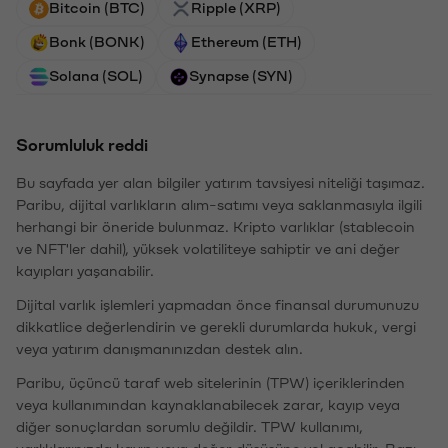
Bitcoin (BTC)
Ripple (XRP)
Bonk (BONK)
Ethereum (ETH)
Solana (SOL)
Synapse (SYN)
Sorumluluk reddi
Bu sayfada yer alan bilgiler yatırım tavsiyesi niteliği taşımaz.
Paribu, dijital varlıkların alım-satımı veya saklanmasıyla ilgili
herhangi bir öneride bulunmaz. Kripto varlıklar (stablecoin
ve NFT'ler dahil), yüksek volatiliteye sahiptir ve ani değer
kayıpları yaşanabilir.
Dijital varlık işlemleri yapmadan önce finansal durumunuzu
dikkatlice değerlendirin ve gerekli durumlarda hukuk, vergi
veya yatırım danışmanınızdan destek alın.
Paribu, üçüncü taraf web sitelerinin (TPW) içeriklerinden
veya kullanımından kaynaklanabilecek zarar, kayıp veya
diğer sonuçlardan sorumlu değildir. TPW kullanımı,
varlıklarınızda kayıp veya değer düşüşüne yol açabilir. Bazı