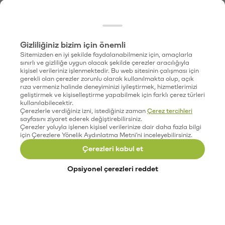
Gizliliğiniz bizim için önemli
Sitemizden en iyi şekilde faydalanabilmeniz için, amaçlarla
sınırlı ve gizliliğe uygun olacak şekilde çerezler aracılığıyla
kişisel verileriniz işlenmektedir. Bu web sitesinin çalışması için
gerekli olan çerezler zorunlu olarak kullanılmakta olup, açık
rıza vermeniz halinde deneyiminizi iyileştirmek, hizmetlerimizi
geliştirmek ve kişiselleştirme yapabilmek için farklı çerez türleri
kullanılabilecektir.
Çerezlerle verdiğiniz izni, istediğiniz zaman
Çerez tercihleri
sayfasını ziyaret ederek değiştirebilirsiniz.
Çerezler yoluyla işlenen kişisel verilerinize dair daha fazla bilgi
için Çerezlere Yönelik Aydınlatma Metni'ni inceleyebilirsiniz.
Çerezleri kabul et
Opsiyonel çerezleri reddet