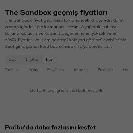
The Sandbox geçmiş fiyatları
The Sandbox fiyat geçmişini takip ederek kripto varlıkların
zaman içindeki performansını izleyin. Aşağıdaki tabloyu
kullanarak açılış ve kapanış değerlerini, en yüksek ve en
düşük fiyatları ve işlem hacmini kolayca görüntüleyebilirsiniz.
Seçtiğiniz günün kuru baz alınarak TL'ye çevrilmiştir.
1 gün
1 hafta
1 ay
Tarih
Açılış
En yüksek
Kapanış
En düşük
Haci
Bu tarih aralığı için veri bulunamadı.
Paribu'da daha fazlasını keşfet