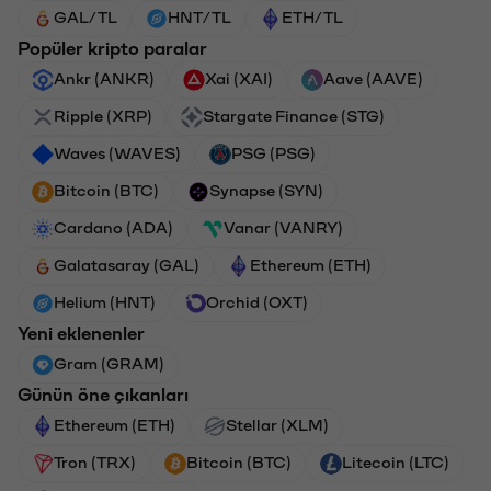
GAL/TL
HNT/TL
ETH/TL
Popüler kripto paralar
Ankr (ANKR)
Xai (XAI)
Aave (AAVE)
Ripple (XRP)
Stargate Finance (STG)
Waves (WAVES)
PSG (PSG)
Bitcoin (BTC)
Synapse (SYN)
Cardano (ADA)
Vanar (VANRY)
Galatasaray (GAL)
Ethereum (ETH)
Helium (HNT)
Orchid (OXT)
Yeni eklenenler
Gram (GRAM)
Günün öne çıkanları
Ethereum (ETH)
Stellar (XLM)
Tron (TRX)
Bitcoin (BTC)
Litecoin (LTC)