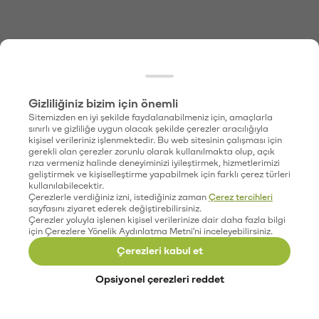
Gizliliğiniz bizim için önemli
Sitemizden en iyi şekilde faydalanabilmeniz için, amaçlarla
sınırlı ve gizliliğe uygun olacak şekilde çerezler aracılığıyla
kişisel verileriniz işlenmektedir. Bu web sitesinin çalışması için
gerekli olan çerezler zorunlu olarak kullanılmakta olup, açık
rıza vermeniz halinde deneyiminizi iyileştirmek, hizmetlerimizi
geliştirmek ve kişiselleştirme yapabilmek için farklı çerez türleri
kullanılabilecektir.
Çerezlerle verdiğiniz izni, istediğiniz zaman
Çerez tercihleri
sayfasını ziyaret ederek değiştirebilirsiniz.
Çerezler yoluyla işlenen kişisel verilerinize dair daha fazla bilgi
için Çerezlere Yönelik Aydınlatma Metni'ni inceleyebilirsiniz.
Çerezleri kabul et
Opsiyonel çerezleri reddet