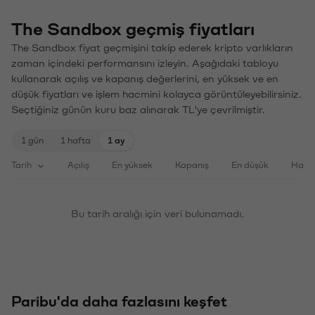
The Sandbox geçmiş fiyatları
The Sandbox fiyat geçmişini takip ederek kripto varlıkların
zaman içindeki performansını izleyin. Aşağıdaki tabloyu
kullanarak açılış ve kapanış değerlerini, en yüksek ve en
düşük fiyatları ve işlem hacmini kolayca görüntüleyebilirsiniz.
Seçtiğiniz günün kuru baz alınarak TL'ye çevrilmiştir.
1 gün
1 hafta
1 ay
Tarih
Açılış
En yüksek
Kapanış
En düşük
Haci
Bu tarih aralığı için veri bulunamadı.
Paribu'da daha fazlasını keşfet