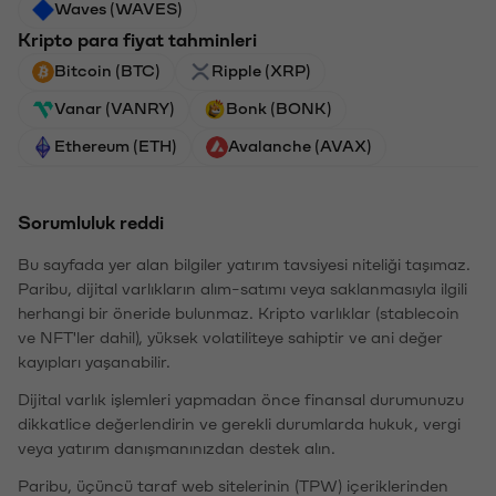
Waves (WAVES)
Kripto para fiyat tahminleri
Bitcoin (BTC)
Ripple (XRP)
Vanar (VANRY)
Bonk (BONK)
Ethereum (ETH)
Avalanche (AVAX)
Sorumluluk reddi
Bu sayfada yer alan bilgiler yatırım tavsiyesi niteliği taşımaz.
Paribu, dijital varlıkların alım-satımı veya saklanmasıyla ilgili
herhangi bir öneride bulunmaz. Kripto varlıklar (stablecoin
ve NFT'ler dahil), yüksek volatiliteye sahiptir ve ani değer
kayıpları yaşanabilir.
Dijital varlık işlemleri yapmadan önce finansal durumunuzu
dikkatlice değerlendirin ve gerekli durumlarda hukuk, vergi
veya yatırım danışmanınızdan destek alın.
Paribu, üçüncü taraf web sitelerinin (TPW) içeriklerinden