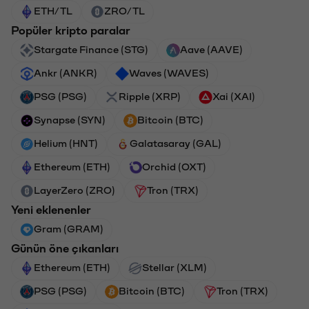
ETH/TL
ZRO/TL
Popüler kripto paralar
Stargate Finance (STG)
Aave (AAVE)
Ankr (ANKR)
Waves (WAVES)
PSG (PSG)
Ripple (XRP)
Xai (XAI)
Synapse (SYN)
Bitcoin (BTC)
Helium (HNT)
Galatasaray (GAL)
Ethereum (ETH)
Orchid (OXT)
LayerZero (ZRO)
Tron (TRX)
Yeni eklenenler
Gram (GRAM)
Günün öne çıkanları
Ethereum (ETH)
Stellar (XLM)
PSG (PSG)
Bitcoin (BTC)
Tron (TRX)