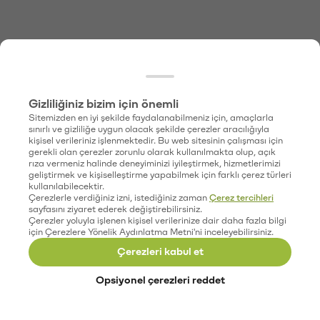
Gizliliğiniz bizim için önemli
Sitemizden en iyi şekilde faydalanabilmeniz için, amaçlarla
sınırlı ve gizliliğe uygun olacak şekilde çerezler aracılığıyla
kişisel verileriniz işlenmektedir. Bu web sitesinin çalışması için
gerekli olan çerezler zorunlu olarak kullanılmakta olup, açık
rıza vermeniz halinde deneyiminizi iyileştirmek, hizmetlerimizi
geliştirmek ve kişiselleştirme yapabilmek için farklı çerez türleri
kullanılabilecektir.
Çerezlerle verdiğiniz izni, istediğiniz zaman
Çerez tercihleri
sayfasını ziyaret ederek değiştirebilirsiniz.
Çerezler yoluyla işlenen kişisel verilerinize dair daha fazla bilgi
için Çerezlere Yönelik Aydınlatma Metni'ni inceleyebilirsiniz.
Çerezleri kabul et
Opsiyonel çerezleri reddet