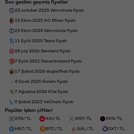
Son gezilen geçmiş fiyatlar
23 october 2025 Wormhole fiyatı
15 Ekim 2025 AC Milan fiyatı
23 Ekim 2025 Wormhole fiyatı
11 Eylül 2020 Tezos fiyatı
28 july 2026 Sentient fiyatı
7 Eylül 2021 Decentraland fiyatı
17 Şubat 2026 dogwifhat fiyatı
4 Ocak 2025 Golem fiyatı
7 Ağustos 2026 Kite fiyatı
9 Şubat 2023 VeChain fiyatı
Popüler işlem çiftleri
STG/TL
XAI/TL
XRP/TL
SYN/TL
HNT/TL
BTC/TL
GAL/TL
OXT/TL