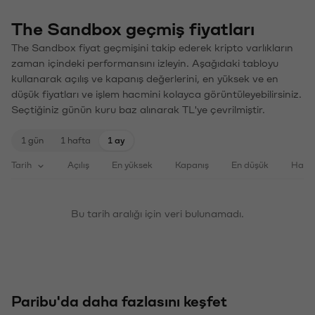
The Sandbox geçmiş fiyatları
The Sandbox fiyat geçmişini takip ederek kripto varlıkların
zaman içindeki performansını izleyin. Aşağıdaki tabloyu
kullanarak açılış ve kapanış değerlerini, en yüksek ve en
düşük fiyatları ve işlem hacmini kolayca görüntüleyebilirsiniz.
Seçtiğiniz günün kuru baz alınarak TL'ye çevrilmiştir.
1 gün
1 hafta
1 ay
Tarih
Açılış
En yüksek
Kapanış
En düşük
Haci
Bu tarih aralığı için veri bulunamadı.
Paribu'da daha fazlasını keşfet