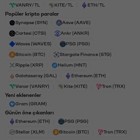
VANRY/TL
KITE/TL
ETH/TL
Popüler kripto paralar
Synapse (SYN)
Aave (AAVE)
Cartesi (CTSI)
Ankr (ANKR)
Waves (WAVES)
PSG (PSG)
Bitcoin (BTC)
Stargate Finance (STG)
Ripple (XRP)
Helium (HNT)
Galatasaray (GAL)
Ethereum (ETH)
Vanar (VANRY)
Kite (KITE)
Tron (TRX)
Yeni eklenenler
Gram (GRAM)
Günün öne çıkanları
Ethereum (ETH)
PSG (PSG)
Stellar (XLM)
Bitcoin (BTC)
Tron (TRX)