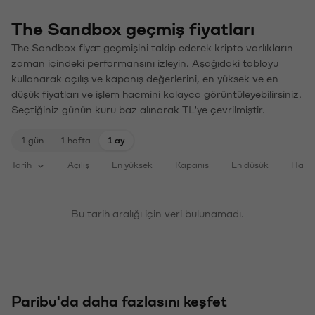
The Sandbox geçmiş fiyatları
The Sandbox fiyat geçmişini takip ederek kripto varlıkların
zaman içindeki performansını izleyin. Aşağıdaki tabloyu
kullanarak açılış ve kapanış değerlerini, en yüksek ve en
düşük fiyatları ve işlem hacmini kolayca görüntüleyebilirsiniz.
Seçtiğiniz günün kuru baz alınarak TL'ye çevrilmiştir.
1 gün
1 hafta
1 ay
Tarih
Açılış
En yüksek
Kapanış
En düşük
Haci
Bu tarih aralığı için veri bulunamadı.
Paribu'da daha fazlasını keşfet