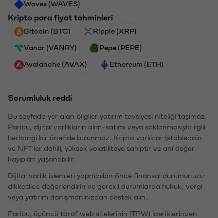
Waves (WAVES)
Kripto para fiyat tahminleri
Bitcoin (BTC)
Ripple (XRP)
Vanar (VANRY)
Pepe (PEPE)
Avalanche (AVAX)
Ethereum (ETH)
Sorumluluk reddi
Bu sayfada yer alan bilgiler yatırım tavsiyesi niteliği taşımaz.
Paribu, dijital varlıkların alım-satımı veya saklanmasıyla ilgili
herhangi bir öneride bulunmaz. Kripto varlıklar (stablecoin
ve NFT'ler dahil), yüksek volatiliteye sahiptir ve ani değer
kayıpları yaşanabilir.
Dijital varlık işlemleri yapmadan önce finansal durumunuzu
dikkatlice değerlendirin ve gerekli durumlarda hukuk, vergi
veya yatırım danışmanınızdan destek alın.
Paribu, üçüncü taraf web sitelerinin (TPW) içeriklerinden