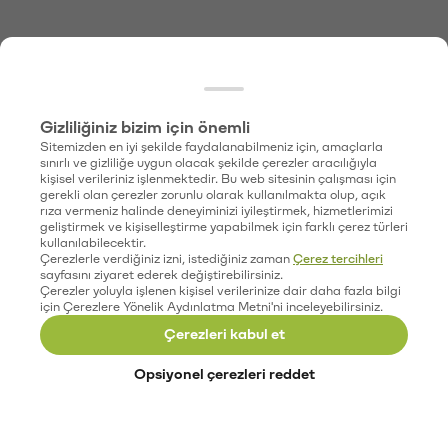
Gizliliğiniz bizim için önemli
Sitemizden en iyi şekilde faydalanabilmeniz için, amaçlarla
sınırlı ve gizliliğe uygun olacak şekilde çerezler aracılığıyla
kişisel verileriniz işlenmektedir. Bu web sitesinin çalışması için
gerekli olan çerezler zorunlu olarak kullanılmakta olup, açık
rıza vermeniz halinde deneyiminizi iyileştirmek, hizmetlerimizi
geliştirmek ve kişiselleştirme yapabilmek için farklı çerez türleri
kullanılabilecektir.
Çerezlerle verdiğiniz izni, istediğiniz zaman
Çerez tercihleri
sayfasını ziyaret ederek değiştirebilirsiniz.
Çerezler yoluyla işlenen kişisel verilerinize dair daha fazla bilgi
için Çerezlere Yönelik Aydınlatma Metni'ni inceleyebilirsiniz.
Çerezleri kabul et
Opsiyonel çerezleri reddet