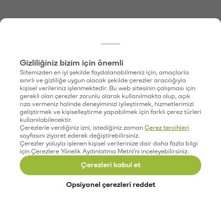
Gizliliğiniz bizim için önemli
Sitemizden en iyi şekilde faydalanabilmeniz için, amaçlarla
sınırlı ve gizliliğe uygun olacak şekilde çerezler aracılığıyla
kişisel verileriniz işlenmektedir. Bu web sitesinin çalışması için
gerekli olan çerezler zorunlu olarak kullanılmakta olup, açık
rıza vermeniz halinde deneyiminizi iyileştirmek, hizmetlerimizi
geliştirmek ve kişiselleştirme yapabilmek için farklı çerez türleri
kullanılabilecektir.
Çerezlerle verdiğiniz izni, istediğiniz zaman
Çerez tercihleri
sayfasını ziyaret ederek değiştirebilirsiniz.
Çerezler yoluyla işlenen kişisel verilerinize dair daha fazla bilgi
için Çerezlere Yönelik Aydınlatma Metni'ni inceleyebilirsiniz.
Çerezleri kabul et
Opsiyonel çerezleri reddet