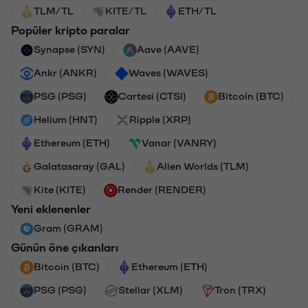
TLM/TL
KITE/TL
ETH/TL
Popüler kripto paralar
Synapse (SYN)
Aave (AAVE)
Ankr (ANKR)
Waves (WAVES)
PSG (PSG)
Cartesi (CTSI)
Bitcoin (BTC)
Helium (HNT)
Ripple (XRP)
Ethereum (ETH)
Vanar (VANRY)
Galatasaray (GAL)
Alien Worlds (TLM)
Kite (KITE)
Render (RENDER)
Yeni eklenenler
Gram (GRAM)
Günün öne çıkanları
Bitcoin (BTC)
Ethereum (ETH)
PSG (PSG)
Stellar (XLM)
Tron (TRX)