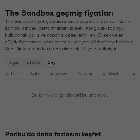
The Sandbox geçmiş fiyatları
The Sandbox fiyat geçmişini takip ederek kripto varlıkların
zaman içindeki performansını izleyin. Aşağıdaki tabloyu
kullanarak açılış ve kapanış değerlerini, en yüksek ve en
düşük fiyatları ve işlem hacmini kolayca görüntüleyebilirsiniz.
Seçtiğiniz günün kuru baz alınarak TL'ye çevrilmiştir.
1 gün
1 hafta
1 ay
Tarih
Açılış
En yüksek
Kapanış
En düşük
Haci
Bu tarih aralığı için veri bulunamadı.
Paribu'da daha fazlasını keşfet