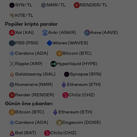
SYN/TL
NMR/TL
RENDER/TL
KITE/TL
Popüler kripto paralar
Xai (XAI)
Ankr (ANKR)
Aave (AAVE)
PSG (PSG)
Waves (WAVES)
Cardano (ADA)
Bitcoin (BTC)
Ripple (XRP)
Hyperliquid (HYPE)
Galatasaray (GAL)
Synapse (SYN)
Numeraire (NMR)
Ethereum (ETH)
Render (RENDER)
Chiliz (CHZ)
Günün öne çıkanları
Bitcoin (BTC)
Ethereum (ETH)
Cardano (ADA)
Dogecoin (DOGE)
Bat (BAT)
Chiliz (CHZ)