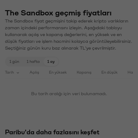
The Sandbox geçmiş fiyatları
The Sandbox fiyat geçmişini takip ederek kripto varlıkların
zaman içindeki performansını izleyin. Aşağıdaki tabloyu
kullanarak açılış ve kapanış değerlerini, en yüksek ve en
düşük fiyatları ve işlem hacmini kolayca görüntüleyebilirsiniz.
Seçtiğiniz günün kuru baz alınarak TL'ye çevrilmiştir.
1 gün
1 hafta
1 ay
Tarih
Açılış
En yüksek
Kapanış
En düşük
Haci
Bu tarih aralığı için veri bulunamadı.
Paribu'da daha fazlasını keşfet