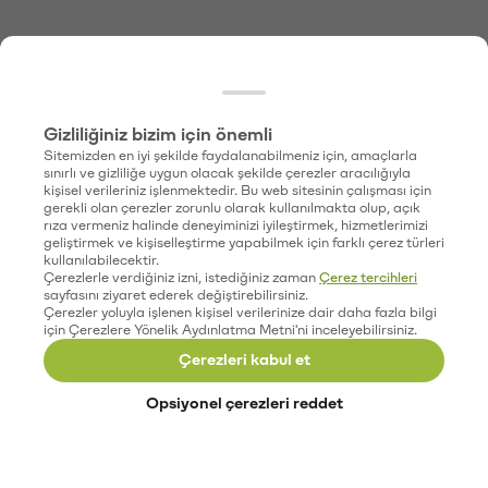
Gizliliğiniz bizim için önemli
Sitemizden en iyi şekilde faydalanabilmeniz için, amaçlarla
sınırlı ve gizliliğe uygun olacak şekilde çerezler aracılığıyla
kişisel verileriniz işlenmektedir. Bu web sitesinin çalışması için
gerekli olan çerezler zorunlu olarak kullanılmakta olup, açık
rıza vermeniz halinde deneyiminizi iyileştirmek, hizmetlerimizi
geliştirmek ve kişiselleştirme yapabilmek için farklı çerez türleri
kullanılabilecektir.
Çerezlerle verdiğiniz izni, istediğiniz zaman
Çerez tercihleri
sayfasını ziyaret ederek değiştirebilirsiniz.
Çerezler yoluyla işlenen kişisel verilerinize dair daha fazla bilgi
için Çerezlere Yönelik Aydınlatma Metni'ni inceleyebilirsiniz.
Çerezleri kabul et
Opsiyonel çerezleri reddet