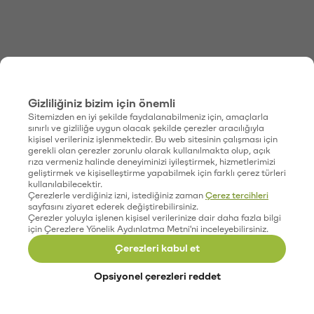
Gizliliğiniz bizim için önemli
Sitemizden en iyi şekilde faydalanabilmeniz için, amaçlarla
sınırlı ve gizliliğe uygun olacak şekilde çerezler aracılığıyla
kişisel verileriniz işlenmektedir. Bu web sitesinin çalışması için
gerekli olan çerezler zorunlu olarak kullanılmakta olup, açık
rıza vermeniz halinde deneyiminizi iyileştirmek, hizmetlerimizi
geliştirmek ve kişiselleştirme yapabilmek için farklı çerez türleri
kullanılabilecektir.
Çerezlerle verdiğiniz izni, istediğiniz zaman
Çerez tercihleri
sayfasını ziyaret ederek değiştirebilirsiniz.
Çerezler yoluyla işlenen kişisel verilerinize dair daha fazla bilgi
için Çerezlere Yönelik Aydınlatma Metni'ni inceleyebilirsiniz.
Çerezleri kabul et
Opsiyonel çerezleri reddet