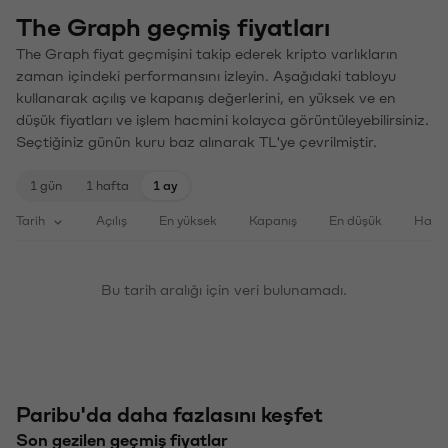
The Graph geçmiş fiyatları
The Graph fiyat geçmişini takip ederek kripto varlıkların
zaman içindeki performansını izleyin. Aşağıdaki tabloyu
kullanarak açılış ve kapanış değerlerini, en yüksek ve en
düşük fiyatları ve işlem hacmini kolayca görüntüleyebilirsiniz.
Seçtiğiniz günün kuru baz alınarak TL'ye çevrilmiştir.
1 gün
1 hafta
1 ay
Tarih
Açılış
En yüksek
Kapanış
En düşük
Haci
Bu tarih aralığı için veri bulunamadı.
Paribu'da daha fazlasını keşfet
Son gezilen geçmiş fiyatlar