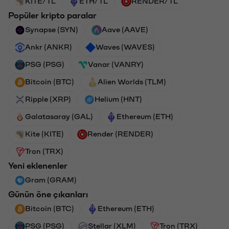
KITE/TL
ETH/TL
RENDER/TL
Popüler kripto paralar
Synapse (SYN)
Aave (AAVE)
Ankr (ANKR)
Waves (WAVES)
PSG (PSG)
Vanar (VANRY)
Bitcoin (BTC)
Alien Worlds (TLM)
Ripple (XRP)
Helium (HNT)
Galatasaray (GAL)
Ethereum (ETH)
Kite (KITE)
Render (RENDER)
Tron (TRX)
Yeni eklenenler
Gram (GRAM)
Günün öne çıkanları
Bitcoin (BTC)
Ethereum (ETH)
PSG (PSG)
Stellar (XLM)
Tron (TRX)