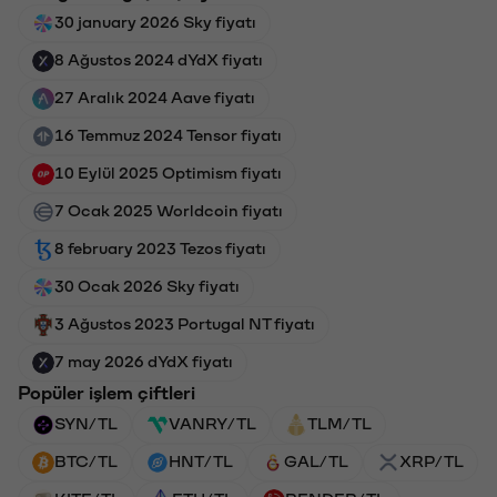
30 january 2026 Sky fiyatı
8 Ağustos 2024 dYdX fiyatı
27 Aralık 2024 Aave fiyatı
16 Temmuz 2024 Tensor fiyatı
10 Eylül 2025 Optimism fiyatı
7 Ocak 2025 Worldcoin fiyatı
8 february 2023 Tezos fiyatı
30 Ocak 2026 Sky fiyatı
3 Ağustos 2023 Portugal NT fiyatı
7 may 2026 dYdX fiyatı
Popüler işlem çiftleri
SYN/TL
VANRY/TL
TLM/TL
BTC/TL
HNT/TL
GAL/TL
XRP/TL