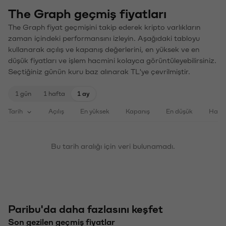
The Graph geçmiş fiyatları
The Graph fiyat geçmişini takip ederek kripto varlıkların
zaman içindeki performansını izleyin. Aşağıdaki tabloyu
kullanarak açılış ve kapanış değerlerini, en yüksek ve en
düşük fiyatları ve işlem hacmini kolayca görüntüleyebilirsiniz.
Seçtiğiniz günün kuru baz alınarak TL'ye çevrilmiştir.
1 gün
1 hafta
1 ay
Tarih
Açılış
En yüksek
Kapanış
En düşük
Haci
Bu tarih aralığı için veri bulunamadı.
Paribu'da daha fazlasını keşfet
Son gezilen geçmiş fiyatlar