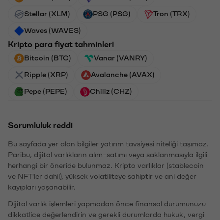
Stellar (XLM)
PSG (PSG)
Tron (TRX)
Waves (WAVES)
Kripto para fiyat tahminleri
Bitcoin (BTC)
Vanar (VANRY)
Ripple (XRP)
Avalanche (AVAX)
Pepe (PEPE)
Chiliz (CHZ)
Sorumluluk reddi
Bu sayfada yer alan bilgiler yatırım tavsiyesi niteliği taşımaz.
Paribu, dijital varlıkların alım-satımı veya saklanmasıyla ilgili
herhangi bir öneride bulunmaz. Kripto varlıklar (stablecoin
ve NFT'ler dahil), yüksek volatiliteye sahiptir ve ani değer
kayıpları yaşanabilir.
Dijital varlık işlemleri yapmadan önce finansal durumunuzu
dikkatlice değerlendirin ve gerekli durumlarda hukuk, vergi