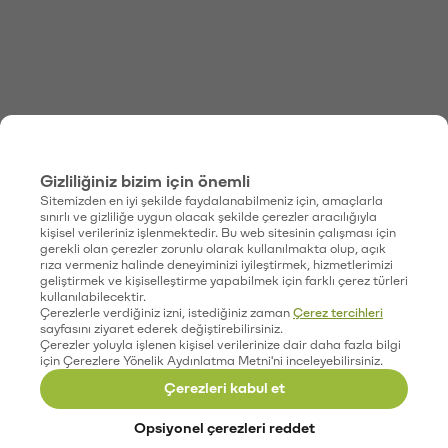
Gizliliğiniz bizim için önemli
Sitemizden en iyi şekilde faydalanabilmeniz için, amaçlarla
sınırlı ve gizliliğe uygun olacak şekilde çerezler aracılığıyla
kişisel verileriniz işlenmektedir. Bu web sitesinin çalışması için
gerekli olan çerezler zorunlu olarak kullanılmakta olup, açık
rıza vermeniz halinde deneyiminizi iyileştirmek, hizmetlerimizi
geliştirmek ve kişiselleştirme yapabilmek için farklı çerez türleri
kullanılabilecektir.
Çerezlerle verdiğiniz izni, istediğiniz zaman
Çerez tercihleri
sayfasını ziyaret ederek değiştirebilirsiniz.
Çerezler yoluyla işlenen kişisel verilerinize dair daha fazla bilgi
için Çerezlere Yönelik Aydınlatma Metni'ni inceleyebilirsiniz.
Çerezleri kabul et
Opsiyonel çerezleri reddet