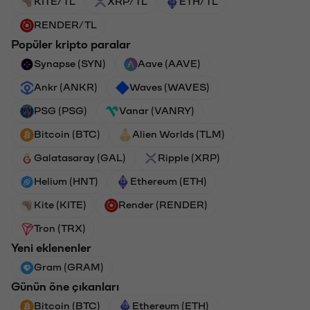
KITE/TL
XRP/TL
ETH/TL
RENDER/TL
Popüler kripto paralar
Synapse (SYN)
Aave (AAVE)
Ankr (ANKR)
Waves (WAVES)
PSG (PSG)
Vanar (VANRY)
Bitcoin (BTC)
Alien Worlds (TLM)
Galatasaray (GAL)
Ripple (XRP)
Helium (HNT)
Ethereum (ETH)
Kite (KITE)
Render (RENDER)
Tron (TRX)
Yeni eklenenler
Gram (GRAM)
Günün öne çıkanları
Bitcoin (BTC)
Ethereum (ETH)