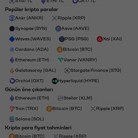
STG/TL
ETH/TL
OXT/TL
Popüler kripto paralar
Ankr (ANKR)
Ripple (XRP)
Synapse (SYN)
Aave (AAVE)
Waves (WAVES)
PSG (PSG)
Xai (XAI)
Cardano (ADA)
Bitcoin (BTC)
Ethereum (ETH)
Vanar (VANRY)
Galatasaray (GAL)
Stargate Finance (STG)
Orchid (OXT)
Hyperliquid (HYPE)
Günün öne çıkanları
Ethereum (ETH)
Stellar (XLM)
Tron (TRX)
Bitcoin (BTC)
Ripple (XRP)
Solana (SOL)
Kripto para fiyat tahminleri
Bitcoin (BTC)
Ripple (XRP)