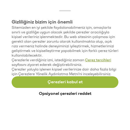
Gizliliğiniz bizim için önemli
Sitemizden en iyi şekilde faydalanabilmeniz için, amaçlarla
sınırlı ve gizliliğe uygun olacak şekilde çerezler aracılığıyla
kişisel verileriniz işlenmektedir. Bu web sitesinin çalışması için
gerekli olan çerezler zorunlu olarak kullanılmakta olup, açık
rıza vermeniz halinde deneyiminizi iyileştirmek, hizmetlerimizi
geliştirmek ve kişiselleştirme yapabilmek için farklı çerez türleri
kullanılabilecektir.
Çerezlerle verdiğiniz izni, istediğiniz zaman
Çerez tercihleri
sayfasını ziyaret ederek değiştirebilirsiniz.
Çerezler yoluyla işlenen kişisel verilerinize dair daha fazla bilgi
için Çerezlere Yönelik Aydınlatma Metni'ni inceleyebilirsiniz.
Çerezleri kabul et
Opsiyonel çerezleri reddet