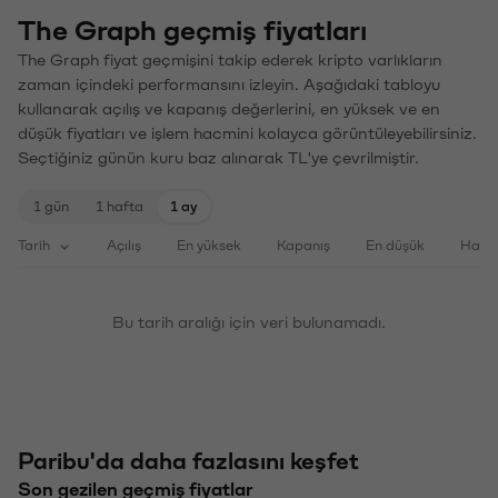
The Graph geçmiş fiyatları
The Graph fiyat geçmişini takip ederek kripto varlıkların
zaman içindeki performansını izleyin. Aşağıdaki tabloyu
kullanarak açılış ve kapanış değerlerini, en yüksek ve en
düşük fiyatları ve işlem hacmini kolayca görüntüleyebilirsiniz.
Seçtiğiniz günün kuru baz alınarak TL'ye çevrilmiştir.
1 gün
1 hafta
1 ay
Tarih
Açılış
En yüksek
Kapanış
En düşük
Haci
Bu tarih aralığı için veri bulunamadı.
Paribu'da daha fazlasını keşfet
Son gezilen geçmiş fiyatlar