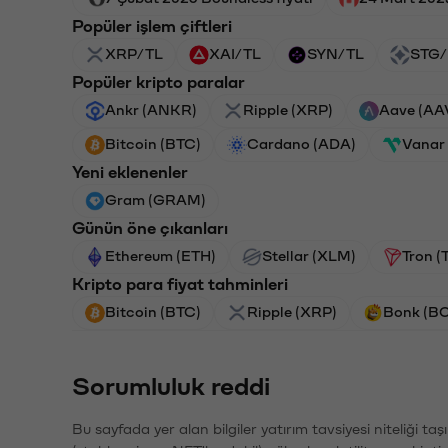
Popüler işlem çiftleri
XRP/TL
XAI/TL
SYN/TL
STG/
Popüler kripto paralar
Ankr (ANKR)
Ripple (XRP)
Aave (AA
Bitcoin (BTC)
Cardano (ADA)
Vanar
Yeni eklenenler
Gram (GRAM)
Günün öne çıkanları
Ethereum (ETH)
Stellar (XLM)
Tron (
Kripto para fiyat tahminleri
Bitcoin (BTC)
Ripple (XRP)
Bonk (B
Sorumluluk reddi
Bu sayfada yer alan bilgiler yatırım tavsiyesi niteliği ta