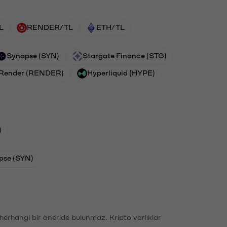
L
RENDER/TL
ETH/TL
Synapse (SYN)
Stargate Finance (STG)
Render (RENDER)
Hyperliquid (HYPE)
)
pse (SYN)
li herhangi bir öneride bulunmaz. Kripto varlıklar