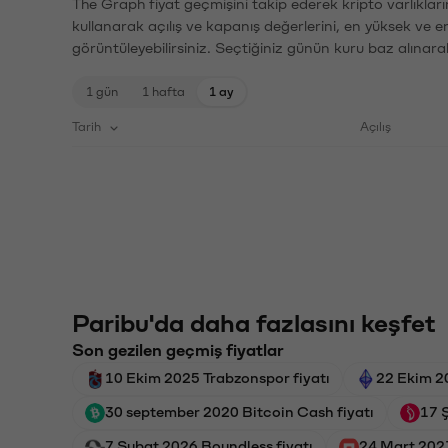
The Graph fiyat geçmişini takip ederek kripto varlıklar
kullanarak açılış ve kapanış değerlerini, en yüksek ve e
görüntüleyebilirsiniz. Seçtiğiniz günün kuru baz alınarak
1 gün
1 hafta
1 ay
Tarih
Açılış
Paribu'da daha fazlasını keşfet
Son gezilen geçmiş fiyatlar
10 Ekim 2025 Trabzonspor fiyatı
22 Ekim 2
30 september 2020 Bitcoin Cash fiyatı
17 Ş
7 Şubat 2026 Boundless fiyatı
24 Mart 202