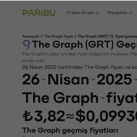
Kripto al/sat
Piyasalar
Anasayfa
The Graph fiyatı
The Graph (GRT) TL fiyat geçmiş
The Graph (GRT) Geç
The Graph'ın yıllar içindeki fiyat değişimini inceleyin. 
analiz edin.
26 Nisan 2025 tarihindeki The Graph fiyatı ne k
26
Nisan
2025
The Graph
fiya
₺3,82
≈
$0,0993
The Graph geçmiş fiyatları