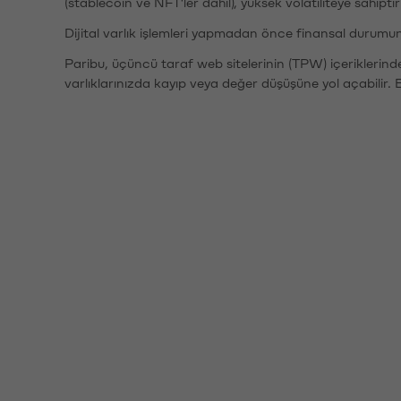
(stablecoin ve NFT'ler dahil), yüksek volatiliteye sahipti
Dijital varlık işlemleri yapmadan önce finansal durumu
Paribu, üçüncü taraf web sitelerinin (TPW) içeriklerin
varlıklarınızda kayıp veya değer düşüşüne yol açabilir. 