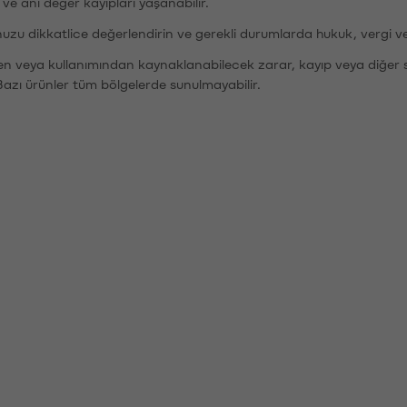
r ve ani değer kayıpları yaşanabilir.
nuzu dikkatlice değerlendirin ve gerekli durumlarda hukuk, vergi v
den veya kullanımından kaynaklanabilecek zarar, kayıp veya diğer 
Bazı ürünler tüm bölgelerde sunulmayabilir.