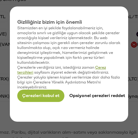
TL
ADA/TL
BTC/TL
VANRY/TL
GAL/T
Gizliliğiniz bizim için önemli
Sitemizden en iyi şekilde faydalanabilmeniz için,
amaçlarla sınırlı ve gizliliğe uygun olacak şekilde çerezler
VE)
Waves (WAVES)
PSG (PSG)
Xai (XAI)
aracılığıyla kişisel verileriniz işlenmektedir. Bu web
sitesinin çalışması için gerekli olan çerezler zorunlu olarak
 (VANRY)
Galatasaray (GAL)
Ethereum (ETH)
kullanılmakta olup, açık rıza vermeniz halinde
deneyiminizi iyileştirmek, hizmetlerimizi geliştirmek ve
kişiselleştirme yapabilmek için farklı çerez türleri
kullanılabilecektir.
Çerezlerle verdiğiniz izni, istediğiniz zaman
Çerez
tercihleri
sayfasını ziyaret ederek değiştirebilirsiniz.
Çerezler yoluyla işlenen kişisel verilerinize dair daha fazla
TRX)
Bitcoin (BTC)
Ripple (XRP)
Litecoin (LTC
bilgi için Çerezlere Yönelik Aydınlatma Metni'ni
inceleyebilirsiniz.
Çerezleri kabul et
Opsiyonel çerezleri reddet
ONK)
Ethereum (ETH)
Avalanche (AVAX)
Syna
şımaz. Paribu, dijital varlıkların alım-satımı veya saklanmasıyla ilgi