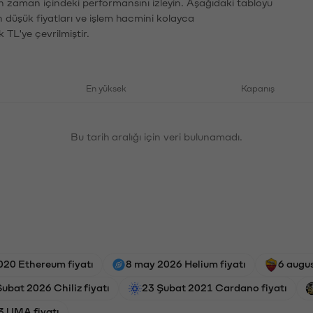
ın zaman içindeki performansını izleyin. Aşağıdaki tabloyu
n düşük fiyatları ve işlem hacmini kolayca
 TL'ye çevrilmiştir.
En yüksek
Kapanış
Bu tarih aralığı için veri bulunamadı.
020 Ethereum fiyatı
8 may 2026 Helium fiyatı
6 augu
ubat 2026 Chiliz fiyatı
23 Şubat 2021 Cardano fiyatı
3 UMA fiyatı