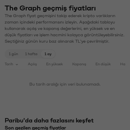
The Graph geçmiş fiyatları
The Graph fiyat geçmişini takip ederek kripto varlıkların
zaman içindeki performansını izleyin. Aşağıdaki tabloyu
kullanarak açılış ve kapanış değerlerini, en yüksek ve en
düşük fiyatları ve işlem hacmini kolayca görüntüleyebilirsiniz.
Seçtiğiniz günün kuru baz alınarak TL'ye çevrilmiştir.
1 gün
1 hafta
1 ay
Tarih
Açılış
En yüksek
Kapanış
En düşük
Haci
Bu tarih aralığı için veri bulunamadı.
Paribu'da daha fazlasını keşfet
Son gezilen geçmiş fiyatlar