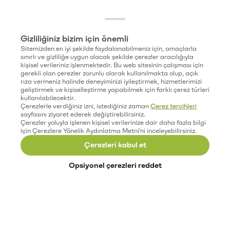
Gizliliğiniz bizim için önemli
Sitemizden en iyi şekilde faydalanabilmeniz için, amaçlarla
sınırlı ve gizliliğe uygun olacak şekilde çerezler aracılığıyla
kişisel verileriniz işlenmektedir. Bu web sitesinin çalışması için
gerekli olan çerezler zorunlu olarak kullanılmakta olup, açık
rıza vermeniz halinde deneyiminizi iyileştirmek, hizmetlerimizi
geliştirmek ve kişiselleştirme yapabilmek için farklı çerez türleri
kullanılabilecektir.
Çerezlerle verdiğiniz izni, istediğiniz zaman
Çerez tercihleri
sayfasını ziyaret ederek değiştirebilirsiniz.
Çerezler yoluyla işlenen kişisel verilerinize dair daha fazla bilgi
için Çerezlere Yönelik Aydınlatma Metni'ni inceleyebilirsiniz.
Çerezleri kabul et
Opsiyonel çerezleri reddet