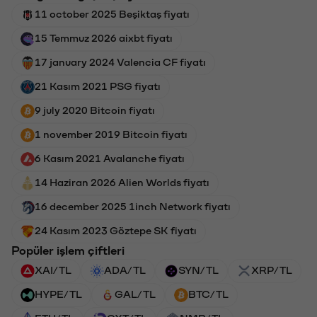
11 october 2025 Beşiktaş fiyatı
15 Temmuz 2026 aixbt fiyatı
17 january 2024 Valencia CF fiyatı
21 Kasım 2021 PSG fiyatı
9 july 2020 Bitcoin fiyatı
1 november 2019 Bitcoin fiyatı
6 Kasım 2021 Avalanche fiyatı
14 Haziran 2026 Alien Worlds fiyatı
16 december 2025 1inch Network fiyatı
24 Kasım 2023 Göztepe SK fiyatı
Popüler işlem çiftleri
XAI/TL
ADA/TL
SYN/TL
XRP/TL
HYPE/TL
GAL/TL
BTC/TL