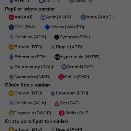
ETH/TL
OXT/TL
NMR/TL
Popüler kripto paralar
Xai (XAI)
Ankr (ANKR)
Aave (AAVE)
PSG (PSG)
Waves (WAVES)
Cardano (ADA)
Synapse (SYN)
Bitcoin (BTC)
Ripple (XRP)
Ethereum (ETH)
Hyperliquid (HYPE)
Galatasaray (GAL)
Orchid (OXT)
Numeraire (NMR)
Chiliz (CHZ)
Günün öne çıkanları
Bitcoin (BTC)
Ethereum (ETH)
Cardano (ADA)
Bat (BAT)
Dogecoin (DOGE)
Chiliz (CHZ)
Kripto para fiyat tahminleri
Bitcoin (BTC)
Ripple (XRP)