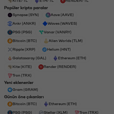
KITE/TL
ETH/TL
RENDER/TL
Popüler kripto paralar
Synapse (SYN)
Aave (AAVE)
Ankr (ANKR)
Waves (WAVES)
PSG (PSG)
Vanar (VANRY)
Bitcoin (BTC)
Alien Worlds (TLM)
Ripple (XRP)
Helium (HNT)
Galatasaray (GAL)
Ethereum (ETH)
Kite (KITE)
Render (RENDER)
Tron (TRX)
Yeni eklenenler
Gram (GRAM)
Günün öne çıkanları
Bitcoin (BTC)
Ethereum (ETH)
PSG (PSG)
Stellar (XLM)
Tron (TRX)