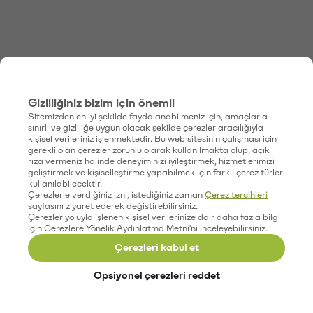
Gizliliğiniz bizim için önemli
Sitemizden en iyi şekilde faydalanabilmeniz için, amaçlarla
sınırlı ve gizliliğe uygun olacak şekilde çerezler aracılığıyla
kişisel verileriniz işlenmektedir. Bu web sitesinin çalışması için
gerekli olan çerezler zorunlu olarak kullanılmakta olup, açık
rıza vermeniz halinde deneyiminizi iyileştirmek, hizmetlerimizi
geliştirmek ve kişiselleştirme yapabilmek için farklı çerez türleri
kullanılabilecektir.
Çerezlerle verdiğiniz izni, istediğiniz zaman
Çerez tercihleri
sayfasını ziyaret ederek değiştirebilirsiniz.
Çerezler yoluyla işlenen kişisel verilerinize dair daha fazla bilgi
için Çerezlere Yönelik Aydınlatma Metni'ni inceleyebilirsiniz.
Çerezleri kabul et
Opsiyonel çerezleri reddet