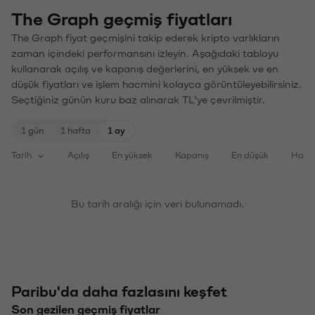
The Graph geçmiş fiyatları
The Graph fiyat geçmişini takip ederek kripto varlıkların
zaman içindeki performansını izleyin. Aşağıdaki tabloyu
kullanarak açılış ve kapanış değerlerini, en yüksek ve en
düşük fiyatları ve işlem hacmini kolayca görüntüleyebilirsiniz.
Seçtiğiniz günün kuru baz alınarak TL'ye çevrilmiştir.
1 gün
1 hafta
1 ay
Tarih
Açılış
En yüksek
Kapanış
En düşük
Haci
Bu tarih aralığı için veri bulunamadı.
Paribu'da daha fazlasını keşfet
Son gezilen geçmiş fiyatlar