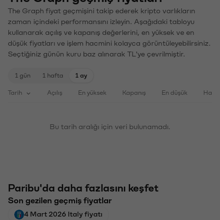
The Graph fiyat geçmişini takip ederek kripto varlıkların
zaman içindeki performansını izleyin. Aşağıdaki tabloyu
kullanarak açılış ve kapanış değerlerini, en yüksek ve en
düşük fiyatları ve işlem hacmini kolayca görüntüleyebilirsiniz.
Seçtiğiniz günün kuru baz alınarak TL'ye çevrilmiştir.
1 gün
1 hafta
1 ay
Tarih
Açılış
En yüksek
Kapanış
En düşük
Haci
Bu tarih aralığı için veri bulunamadı.
Paribu'da daha fazlasını keşfet
Son gezilen geçmiş fiyatlar
4 Mart 2026 Italy fiyatı