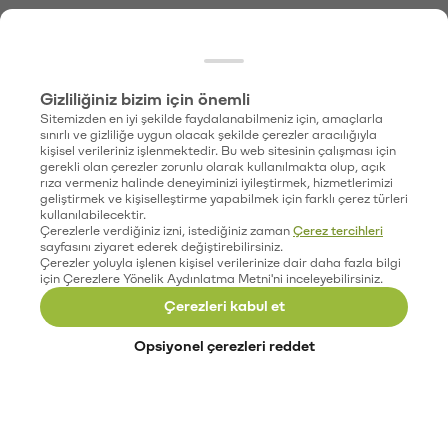
Gizliliğiniz bizim için önemli
Sitemizden en iyi şekilde faydalanabilmeniz için, amaçlarla
sınırlı ve gizliliğe uygun olacak şekilde çerezler aracılığıyla
kişisel verileriniz işlenmektedir. Bu web sitesinin çalışması için
gerekli olan çerezler zorunlu olarak kullanılmakta olup, açık
rıza vermeniz halinde deneyiminizi iyileştirmek, hizmetlerimizi
geliştirmek ve kişiselleştirme yapabilmek için farklı çerez türleri
kullanılabilecektir.
Çerezlerle verdiğiniz izni, istediğiniz zaman
Çerez tercihleri
sayfasını ziyaret ederek değiştirebilirsiniz.
Çerezler yoluyla işlenen kişisel verilerinize dair daha fazla bilgi
için Çerezlere Yönelik Aydınlatma Metni'ni inceleyebilirsiniz.
Çerezleri kabul et
Opsiyonel çerezleri reddet