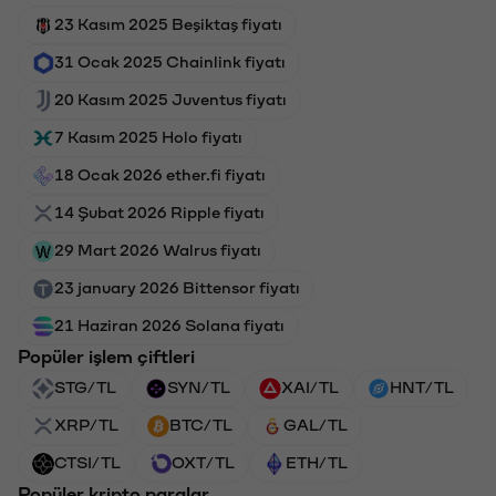
23 Kasım 2025 Beşiktaş fiyatı
31 Ocak 2025 Chainlink fiyatı
20 Kasım 2025 Juventus fiyatı
7 Kasım 2025 Holo fiyatı
18 Ocak 2026 ether.fi fiyatı
14 Şubat 2026 Ripple fiyatı
29 Mart 2026 Walrus fiyatı
23 january 2026 Bittensor fiyatı
21 Haziran 2026 Solana fiyatı
Popüler işlem çiftleri
STG/TL
SYN/TL
XAI/TL
HNT/TL
XRP/TL
BTC/TL
GAL/TL
CTSI/TL
OXT/TL
ETH/TL
Popüler kripto paralar