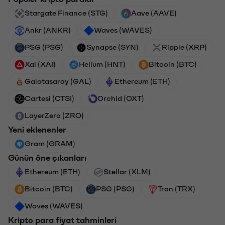
Stargate Finance (STG)
Aave (AAVE)
Ankr (ANKR)
Waves (WAVES)
PSG (PSG)
Synapse (SYN)
Ripple (XRP)
Xai (XAI)
Helium (HNT)
Bitcoin (BTC)
Galatasaray (GAL)
Ethereum (ETH)
Cartesi (CTSI)
Orchid (OXT)
LayerZero (ZRO)
Yeni eklenenler
Gram (GRAM)
Günün öne çıkanları
Ethereum (ETH)
Stellar (XLM)
Bitcoin (BTC)
PSG (PSG)
Tron (TRX)
Waves (WAVES)
Kripto para fiyat tahminleri