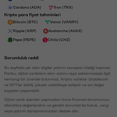
Cardano (ADA)
Tron (TRX)
Kripto para fiyat tahminleri
Bitcoin (BTC)
Vanar (VANRY)
Ripple (XRP)
Avalanche (AVAX)
Pepe (PEPE)
Chiliz (CHZ)
Sorumluluk reddi
Bu sayfada yer alan bilgiler yatırım tavsiyesi niteliği taşımaz.
Paribu, dijital varlıkların alım-satımı veya saklanmasıyla ilgili
herhangi bir öneride bulunmaz. Kripto varlıklar (stablecoin
ve NFT'ler dahil), yüksek volatiliteye sahiptir ve ani değer
kayıpları yaşanabilir.
Dijital varlık işlemleri yapmadan önce finansal durumunuzu
dikkatlice değerlendirin ve gerekli durumlarda hukuk, vergi
veya yatırım danışmanınızdan destek alın.