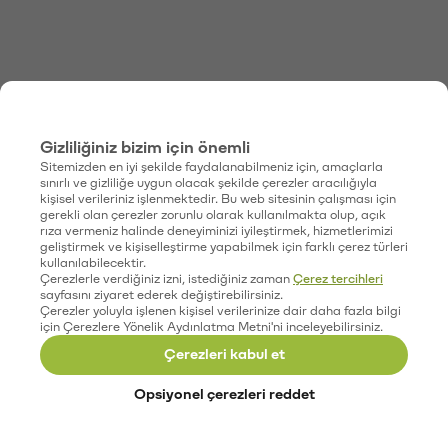
Gizliliğiniz bizim için önemli
Sitemizden en iyi şekilde faydalanabilmeniz için, amaçlarla
sınırlı ve gizliliğe uygun olacak şekilde çerezler aracılığıyla
kişisel verileriniz işlenmektedir. Bu web sitesinin çalışması için
gerekli olan çerezler zorunlu olarak kullanılmakta olup, açık
rıza vermeniz halinde deneyiminizi iyileştirmek, hizmetlerimizi
geliştirmek ve kişiselleştirme yapabilmek için farklı çerez türleri
kullanılabilecektir.
Çerezlerle verdiğiniz izni, istediğiniz zaman
Çerez tercihleri
sayfasını ziyaret ederek değiştirebilirsiniz.
Çerezler yoluyla işlenen kişisel verilerinize dair daha fazla bilgi
için Çerezlere Yönelik Aydınlatma Metni'ni inceleyebilirsiniz.
Çerezleri kabul et
Opsiyonel çerezleri reddet