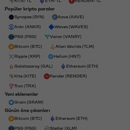
KITE/TL
ETH/TL
RENDER/TL
Popüler kripto paralar
Synapse (SYN)
Aave (AAVE)
Ankr (ANKR)
Waves (WAVES)
PSG (PSG)
Vanar (VANRY)
Bitcoin (BTC)
Alien Worlds (TLM)
Ripple (XRP)
Helium (HNT)
Galatasaray (GAL)
Ethereum (ETH)
Kite (KITE)
Render (RENDER)
Tron (TRX)
Yeni eklenenler
Gram (GRAM)
Günün öne çıkanları
Bitcoin (BTC)
Ethereum (ETH)
PSG (PSG)
Stellar (XLM)