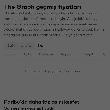
The Graph geçmiş fiyatları
The Graph fiyat geçmişini takip ederek kripto varlıkların
zaman içindeki performansını izleyin. Aşağıdaki tabloyu
kullanarak açılış ve kapanış değerlerini, en yüksek ve en
düşük fiyatları ve işlem hacmini kolayca görüntüleyebilirsiniz.
Seçtiğiniz günün kuru baz alınarak TL'ye çevrilmiştir.
1 gün
1 hafta
1 ay
Tarih
Açılış
En yüksek
Kapanış
En düşük
Haci
Bu tarih aralığı için veri bulunamadı.
Paribu'da daha fazlasını keşfet
Son gezilen geçmiş fiyatlar