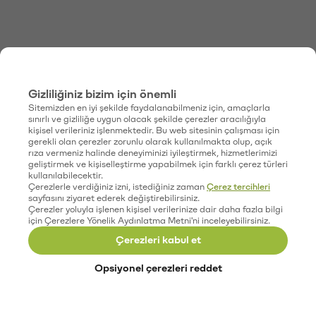
Gizliliğiniz bizim için önemli
Sitemizden en iyi şekilde faydalanabilmeniz için, amaçlarla
sınırlı ve gizliliğe uygun olacak şekilde çerezler aracılığıyla
kişisel verileriniz işlenmektedir. Bu web sitesinin çalışması için
gerekli olan çerezler zorunlu olarak kullanılmakta olup, açık
rıza vermeniz halinde deneyiminizi iyileştirmek, hizmetlerimizi
geliştirmek ve kişiselleştirme yapabilmek için farklı çerez türleri
kullanılabilecektir.
Çerezlerle verdiğiniz izni, istediğiniz zaman
Çerez tercihleri
sayfasını ziyaret ederek değiştirebilirsiniz.
Çerezler yoluyla işlenen kişisel verilerinize dair daha fazla bilgi
için Çerezlere Yönelik Aydınlatma Metni'ni inceleyebilirsiniz.
Çerezleri kabul et
Opsiyonel çerezleri reddet