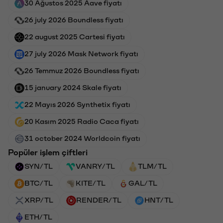
30 Ağustos 2025 Aave fiyatı
26 july 2026 Boundless fiyatı
22 august 2025 Cartesi fiyatı
27 july 2026 Mask Network fiyatı
26 Temmuz 2026 Boundless fiyatı
15 january 2024 Skale fiyatı
22 Mayıs 2026 Synthetix fiyatı
20 Kasım 2025 Radio Caca fiyatı
31 october 2024 Worldcoin fiyatı
Popüler işlem çiftleri
SYN/TL
VANRY/TL
TLM/TL
BTC/TL
KITE/TL
GAL/TL
XRP/TL
RENDER/TL
HNT/TL
ETH/TL