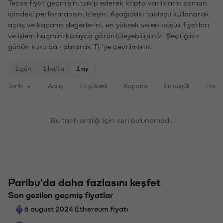
Tezos fiyat geçmişini takip ederek kripto varlıkların zaman
içindeki performansını izleyin. Aşağıdaki tabloyu kullanarak
açılış ve kapanış değerlerini, en yüksek ve en düşük fiyatları
ve işlem hacmini kolayca görüntüleyebilirsiniz. Seçtiğiniz
günün kuru baz alınarak TL'ye çevrilmiştir.
1 gün
1 hafta
1 ay
Tarih
Açılış
En yüksek
Kapanış
En düşük
Haci
Bu tarih aralığı için veri bulunamadı.
Paribu'da daha fazlasını keşfet
Son gezilen geçmiş fiyatlar
6 august 2024 Ethereum fiyatı