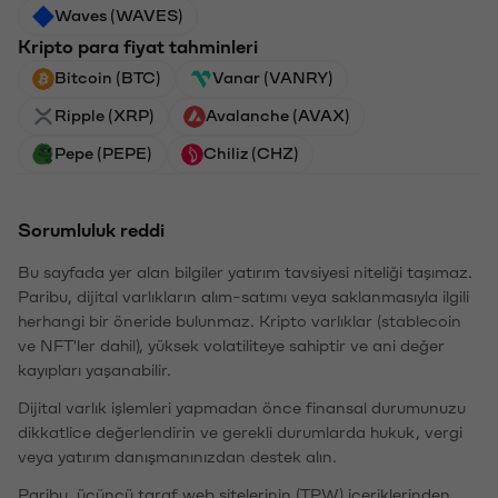
Waves (WAVES)
Kripto para fiyat tahminleri
Bitcoin (BTC)
Vanar (VANRY)
Ripple (XRP)
Avalanche (AVAX)
Pepe (PEPE)
Chiliz (CHZ)
Sorumluluk reddi
Bu sayfada yer alan bilgiler yatırım tavsiyesi niteliği taşımaz.
Paribu, dijital varlıkların alım-satımı veya saklanmasıyla ilgili
herhangi bir öneride bulunmaz. Kripto varlıklar (stablecoin
ve NFT'ler dahil), yüksek volatiliteye sahiptir ve ani değer
kayıpları yaşanabilir.
Dijital varlık işlemleri yapmadan önce finansal durumunuzu
dikkatlice değerlendirin ve gerekli durumlarda hukuk, vergi
veya yatırım danışmanınızdan destek alın.
Paribu, üçüncü taraf web sitelerinin (TPW) içeriklerinden