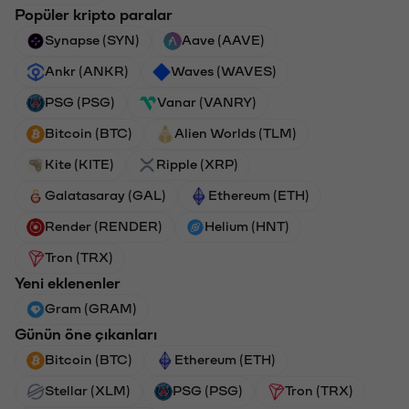
Popüler kripto paralar
Synapse (SYN)
Aave (AAVE)
Ankr (ANKR)
Waves (WAVES)
PSG (PSG)
Vanar (VANRY)
Bitcoin (BTC)
Alien Worlds (TLM)
Kite (KITE)
Ripple (XRP)
Galatasaray (GAL)
Ethereum (ETH)
Render (RENDER)
Helium (HNT)
Tron (TRX)
Yeni eklenenler
Gram (GRAM)
Günün öne çıkanları
Bitcoin (BTC)
Ethereum (ETH)
Stellar (XLM)
PSG (PSG)
Tron (TRX)