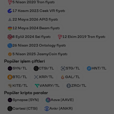
5 Nisan 2020 Tron fiyatı
17 Kasım 2023 Ceek VR fiyatı
22 Mayıs 2026 API3 fiyatı
12 Mayıs 2024 Beam fiyatı
8 Eylül 2024 Sei fiyatı
12 Ekim 2019 Tron fiyatı
26 Nisan 2023 Ontology fiyatı
5 Nisan 2025 JasmyCoin fiyatı
Popüler işlem çiftleri
SYN/TL
CTSI/TL
STG/TL
HNT/TL
BTC/TL
XRP/TL
GAL/TL
KITE/TL
VANRY/TL
ZRO/TL
Popüler kripto paralar
Synapse (SYN)
Aave (AAVE)
Cartesi (CTSI)
Ankr (ANKR)