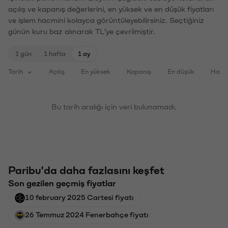
açılış ve kapanış değerlerini, en yüksek ve en düşük fiyatları
ve işlem hacmini kolayca görüntüleyebilirsiniz. Seçtiğiniz
günün kuru baz alınarak TL'ye çevrilmiştir.
1 gün
1 hafta
1 ay
Tarih
Açılış
En yüksek
Kapanış
En düşük
Haci
Bu tarih aralığı için veri bulunamadı.
Paribu'da daha fazlasını keşfet
Son gezilen geçmiş fiyatlar
10 february 2025 Cartesi fiyatı
26 Temmuz 2024 Fenerbahçe fiyatı