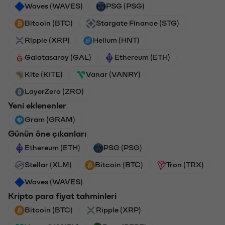
Waves (WAVES)
PSG (PSG)
Bitcoin (BTC)
Stargate Finance (STG)
Ripple (XRP)
Helium (HNT)
Galatasaray (GAL)
Ethereum (ETH)
Kite (KITE)
Vanar (VANRY)
LayerZero (ZRO)
Yeni eklenenler
Gram (GRAM)
Günün öne çıkanları
Ethereum (ETH)
PSG (PSG)
Stellar (XLM)
Bitcoin (BTC)
Tron (TRX)
Waves (WAVES)
Kripto para fiyat tahminleri
Bitcoin (BTC)
Ripple (XRP)