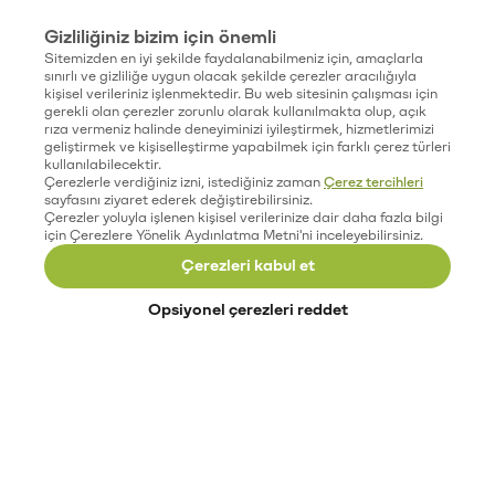
Gizliliğiniz bizim için önemli
Sitemizden en iyi şekilde faydalanabilmeniz için, amaçlarla
sınırlı ve gizliliğe uygun olacak şekilde çerezler aracılığıyla
kişisel verileriniz işlenmektedir. Bu web sitesinin çalışması için
gerekli olan çerezler zorunlu olarak kullanılmakta olup, açık
rıza vermeniz halinde deneyiminizi iyileştirmek, hizmetlerimizi
geliştirmek ve kişiselleştirme yapabilmek için farklı çerez türleri
kullanılabilecektir.
Çerezlerle verdiğiniz izni, istediğiniz zaman
Çerez tercihleri
sayfasını ziyaret ederek değiştirebilirsiniz.
Çerezler yoluyla işlenen kişisel verilerinize dair daha fazla bilgi
için Çerezlere Yönelik Aydınlatma Metni'ni inceleyebilirsiniz.
Çerezleri kabul et
Opsiyonel çerezleri reddet
Paribu’yu keşfet