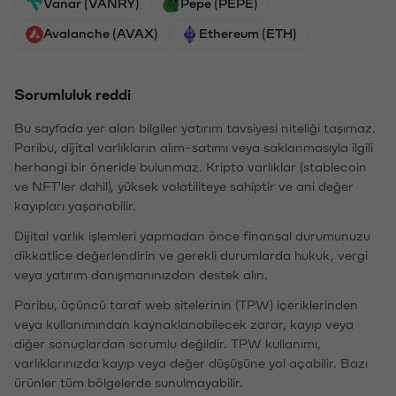
Vanar (VANRY)
Pepe (PEPE)
Avalanche (AVAX)
Ethereum (ETH)
Sorumluluk reddi
Bu sayfada yer alan bilgiler yatırım tavsiyesi niteliği taşımaz.
Paribu, dijital varlıkların alım-satımı veya saklanmasıyla ilgili
herhangi bir öneride bulunmaz. Kripto varlıklar (stablecoin
ve NFT'ler dahil), yüksek volatiliteye sahiptir ve ani değer
kayıpları yaşanabilir.
Dijital varlık işlemleri yapmadan önce finansal durumunuzu
dikkatlice değerlendirin ve gerekli durumlarda hukuk, vergi
veya yatırım danışmanınızdan destek alın.
Paribu, üçüncü taraf web sitelerinin (TPW) içeriklerinden
veya kullanımından kaynaklanabilecek zarar, kayıp veya
diğer sonuçlardan sorumlu değildir. TPW kullanımı,
varlıklarınızda kayıp veya değer düşüşüne yol açabilir. Bazı
ürünler tüm bölgelerde sunulmayabilir.