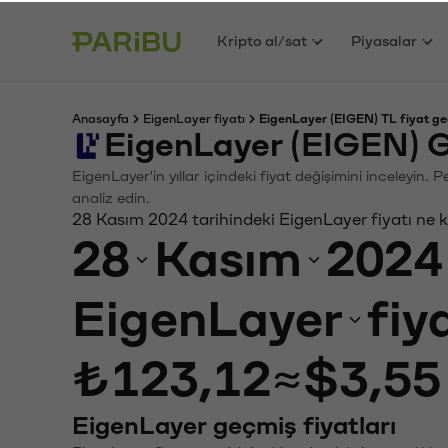
Kripto al/sat
Piyasalar
Anasayfa
EigenLayer fiyatı
EigenLayer (EIGEN) TL fiyat ge
EigenLayer (EIGEN) G
EigenLayer'in yıllar içindeki fiyat değişimini inceleyin.
analiz edin.
28 Kasım 2024 tarihindeki EigenLayer fiyatı ne 
28
Kasım
2024
EigenLayer
fiy
₺123,12
≈
$3,55
EigenLayer geçmiş fiyatları