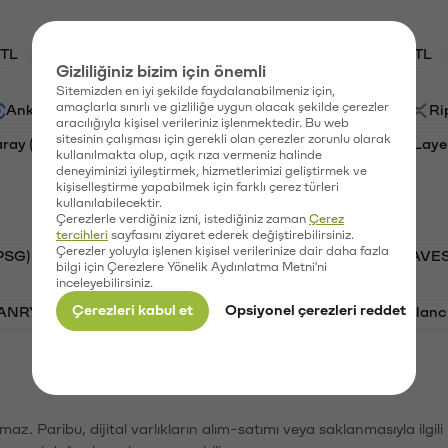
TL
HNT/TL
BTC/TL
GAL/TL
OXT/TL
Gizliliğiniz bizim için önemli
Sitemizden en iyi şekilde faydalanabilmeniz için,
amaçlarla sınırlı ve gizliliğe uygun olacak şekilde çerezler
Ankr (ANKR)
Waves (WAVES)
PSG (PSG)
Ri
aracılığıyla kişisel verileriniz işlenmektedir. Bu web
sitesinin çalışması için gerekli olan çerezler zorunlu olarak
aray (GAL)
Ethereum (ETH)
Orchid (OXT)
Laye
kullanılmakta olup, açık rıza vermeniz halinde
deneyiminizi iyileştirmek, hizmetlerimizi geliştirmek ve
kişiselleştirme yapabilmek için farklı çerez türleri
kullanılabilecektir.
Çerezlerle verdiğiniz izni, istediğiniz zaman
Çerez
tercihleri
sayfasını ziyaret ederek değiştirebilirsiniz.
Çerezler yoluyla işlenen kişisel verilerinize dair daha fazla
PSG)
Bitcoin (BTC)
Tron (TRX)
Waves (WAVES
bilgi için Çerezlere Yönelik Aydınlatma Metni'ni
inceleyebilirsiniz.
Çerezleri kabul et
Opsiyonel çerezleri reddet
VANRY)
Bonk (BONK)
Ethereum (ETH)
Avalanc
şımaz. Paribu, dijital varlıkların alım-satımı veya saklanmasıyla ilgi