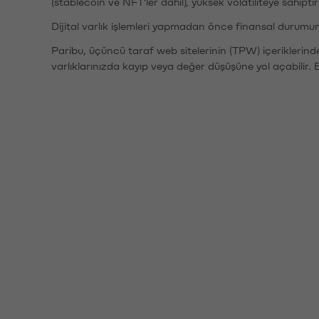
(stablecoin ve NFT'ler dahil), yüksek volatiliteye sahipti
Dijital varlık işlemleri yapmadan önce finansal durumu
Paribu, üçüncü taraf web sitelerinin (TPW) içeriklerin
varlıklarınızda kayıp veya değer düşüşüne yol açabilir. 