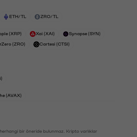
ETH/TL
ZRO/TL
pple (XRP)
Xai (XAI)
Synapse (SYN)
rZero (ZRO)
Cartesi (CTSI)
)
he (AVAX)
li herhangi bir öneride bulunmaz. Kripto varlıklar