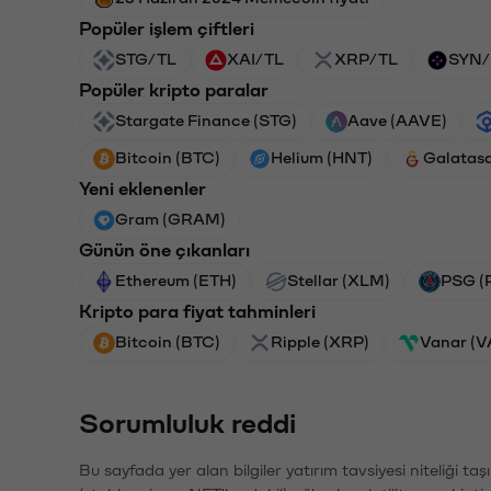
Popüler işlem çiftleri
STG/TL
XAI/TL
XRP/TL
SYN/
Popüler kripto paralar
Stargate Finance (STG)
Aave (AAVE)
Bitcoin (BTC)
Helium (HNT)
Galatas
Yeni eklenenler
Gram (GRAM)
Günün öne çıkanları
Ethereum (ETH)
Stellar (XLM)
PSG (
Kripto para fiyat tahminleri
Bitcoin (BTC)
Ripple (XRP)
Vanar (
Sorumluluk reddi
Bu sayfada yer alan bilgiler yatırım tavsiyesi niteliği ta