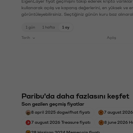
EigenLayer fiyat geçmişini takip ederek kripto varlıkla
kullanarak açılış ve kapanış değerlerini, en yüksek ve e
görüntüleyebilirsiniz. Seçtiğiniz günün kuru baz alınarak
1 gün
1 hafta
1 ay
Tarih
Açılış
Paribu'da daha fazlasını keşfet
Son gezilen geçmiş fiyatlar
8 april 2025 dogwifhat fiyatı
7 august 2026
7 august 2026 Treasure fiyatı
8 june 2026 H
28 Haziran 2024 Memecoin fiyatı