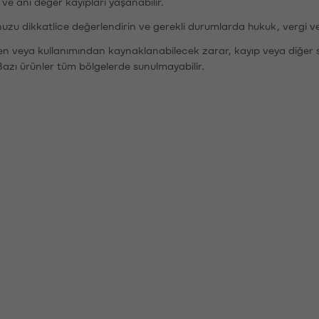
r ve ani değer kayıpları yaşanabilir.
nuzu dikkatlice değerlendirin ve gerekli durumlarda hukuk, vergi v
den veya kullanımından kaynaklanabilecek zarar, kayıp veya diğer 
Bazı ürünler tüm bölgelerde sunulmayabilir.