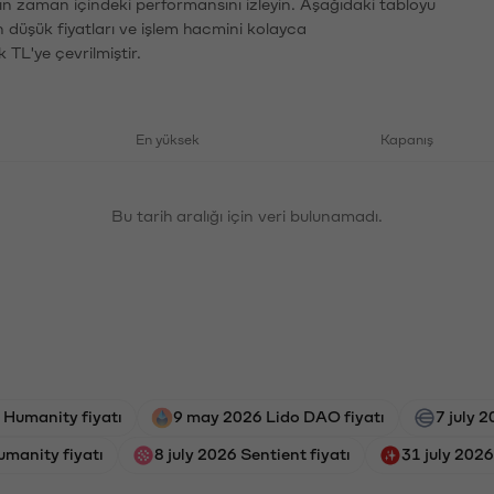
rın zaman içindeki performansını izleyin. Aşağıdaki tabloyu
n düşük fiyatları ve işlem hacmini kolayca
 TL'ye çevrilmiştir.
En yüksek
Kapanış
Bu tarih aralığı için veri bulunamadı.
 Humanity fiyatı
9 may 2026 Lido DAO fiyatı
7 july 
umanity fiyatı
8 july 2026 Sentient fiyatı
31 july 2026