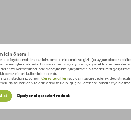
im için önemli
kilde faydalanabilmeniz için, amaçlarla sınırlı ve gizliliğe uygun olacak şekild
 verileriniz işlenmektedir. Bu web sitesinin çalışması için gerekli olan çerezler 
açık rıza vermeniz halinde deneyiminizi iyileştirmek, hizmetlerimizi geliştirmek
lı çerez türleri kullanılabilecektir.
iz izni, istediğiniz zaman
Çerez tercihleri
sayfasını ziyaret ederek değiştirebilir
enen kişisel verilerinize dair daha fazla bilgi için Çerezlere Yönelik Aydınlatma
l et
Opsiyonel çerezleri reddet