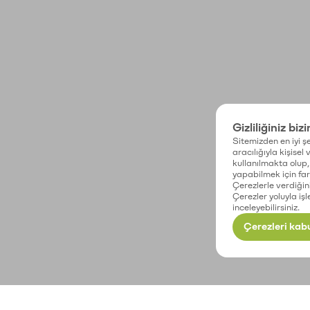
Gizliliğiniz biz
Sitemizden en iyi şe
aracılığıyla kişisel
kullanılmakta olup, 
yapabilmek için fark
Çerezlerle verdiğin
Çerezler yoluyla işl
inceleyebilirsiniz.
Çerezleri kabu