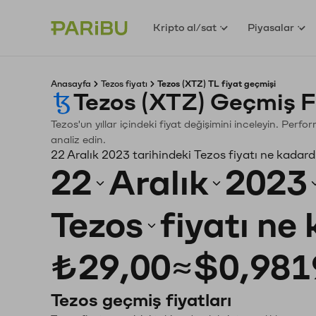
Kripto al/sat
Piyasalar
Anasayfa
Tezos fiyatı
Tezos (XTZ) TL fiyat geçmişi
Tezos (XTZ) Geçmiş F
Tezos'un yıllar içindeki fiyat değişimini inceleyin. Perf
analiz edin.
22 Aralık 2023 tarihindeki Tezos fiyatı ne kadard
22
Aralık
2023
Tezos
fiyatı ne
₺29,00
≈
$0,981
Tezos geçmiş fiyatları