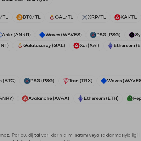
/TL
BTC/TL
GAL/TL
XRP/TL
XAI/TL
Ankr (ANKR)
Waves (WAVES)
PSG (PSG)
Sy
HNT)
Galatasaray (GAL)
Xai (XAI)
Ethereum (
n (BTC)
PSG (PSG)
Tron (TRX)
Waves (WAVES
VANRY)
Avalanche (AVAX)
Ethereum (ETH)
Pep
şımaz. Paribu, dijital varlıkların alım-satımı veya saklanmasıyla ilgi