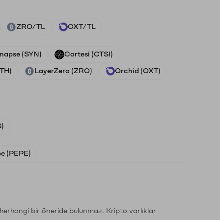
ZRO/TL
OXT/TL
napse (SYN)
Cartesi (CTSI)
ETH)
LayerZero (ZRO)
Orchid (OXT)
)
e (PEPE)
li herhangi bir öneride bulunmaz. Kripto varlıklar