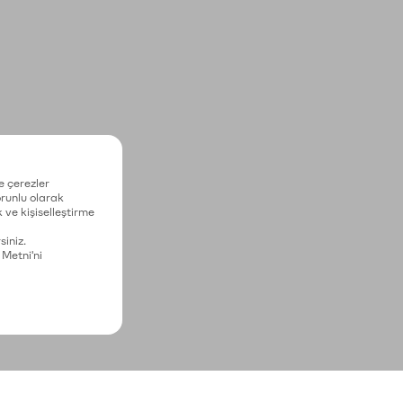
e çerezler
zorunlu olarak
 ve kişiselleştirme
siniz.
 Metni'ni