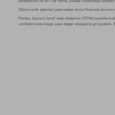
(stablecoin ve NFT'ler dahil), yüksek volatiliteye sahipti
Dijital varlık işlemleri yapmadan önce finansal durumu
Paribu, üçüncü taraf web sitelerinin (TPW) içeriklerin
varlıklarınızda kayıp veya değer düşüşüne yol açabilir. 