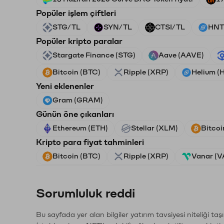
Popüler işlem çiftleri
STG/TL
SYN/TL
CTSI/TL
HNT
Popüler kripto paralar
Stargate Finance (STG)
Aave (AAVE)
Bitcoin (BTC)
Ripple (XRP)
Helium (
Yeni eklenenler
Gram (GRAM)
Günün öne çıkanları
Ethereum (ETH)
Stellar (XLM)
Bitcoi
Kripto para fiyat tahminleri
Bitcoin (BTC)
Ripple (XRP)
Vanar (
Sorumluluk reddi
Bu sayfada yer alan bilgiler yatırım tavsiyesi niteliği ta