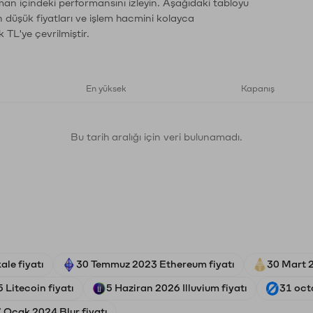
aman içindeki performansını izleyin. Aşağıdaki tabloyu
n düşük fiyatları ve işlem hacmini kolayca
 TL'ye çevrilmiştir.
En yüksek
Kapanış
Bu tarih aralığı için veri bulunamadı.
le fiyatı
30 Temmuz 2023 Ethereum fiyatı
30 Mart 2
 Litecoin fiyatı
5 Haziran 2026 Illuvium fiyatı
31 oct
 Ocak 2024 Blur fiyatı