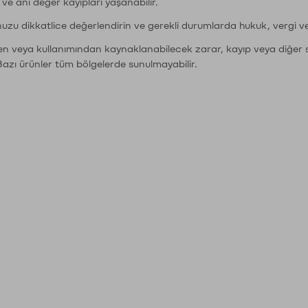
r ve ani değer kayıpları yaşanabilir.
nuzu dikkatlice değerlendirin ve gerekli durumlarda hukuk, vergi v
den veya kullanımından kaynaklanabilecek zarar, kayıp veya diğer 
Bazı ürünler tüm bölgelerde sunulmayabilir.