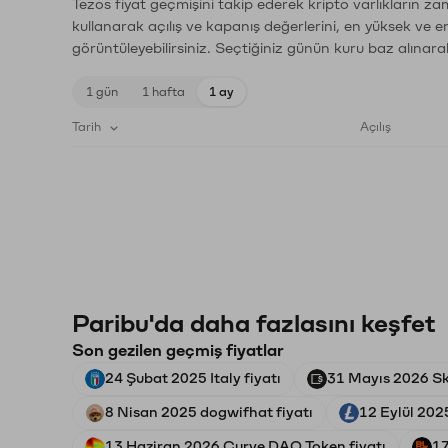
Tezos fiyat geçmişini takip ederek kripto varlıkların z
kullanarak açılış ve kapanış değerlerini, en yüksek ve e
görüntüleyebilirsiniz. Seçtiğiniz günün kuru baz alınarak
1 gün
1 hafta
1 ay
Tarih
Açılış
Paribu'da daha fazlasını keşfet
Son gezilen geçmiş fiyatlar
24 Şubat 2025 Italy fiyatı
31 Mayıs 2026 Ska
8 Nisan 2025 dogwifhat fiyatı
12 Eylül 2025
13 Haziran 2026 Curve DAO Token fiyatı
17