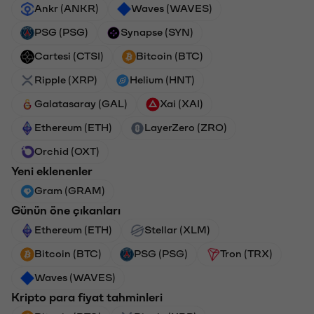
Ankr (ANKR)
Waves (WAVES)
PSG (PSG)
Synapse (SYN)
Cartesi (CTSI)
Bitcoin (BTC)
Ripple (XRP)
Helium (HNT)
Galatasaray (GAL)
Xai (XAI)
Ethereum (ETH)
LayerZero (ZRO)
Orchid (OXT)
Yeni eklenenler
Gram (GRAM)
Günün öne çıkanları
Ethereum (ETH)
Stellar (XLM)
Bitcoin (BTC)
PSG (PSG)
Tron (TRX)
Waves (WAVES)
Kripto para fiyat tahminleri