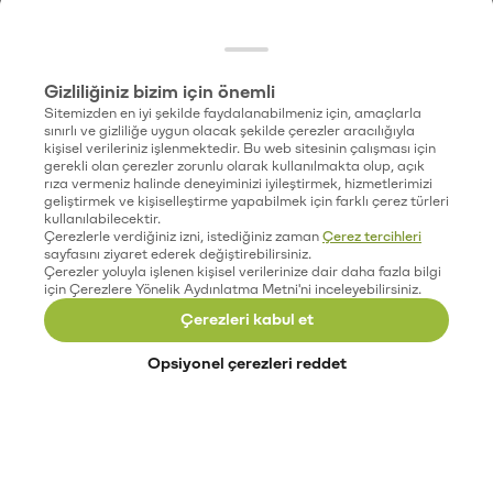
Gizliliğiniz bizim için önemli
Sitemizden en iyi şekilde faydalanabilmeniz için, amaçlarla
sınırlı ve gizliliğe uygun olacak şekilde çerezler aracılığıyla
kişisel verileriniz işlenmektedir. Bu web sitesinin çalışması için
gerekli olan çerezler zorunlu olarak kullanılmakta olup, açık
rıza vermeniz halinde deneyiminizi iyileştirmek, hizmetlerimizi
geliştirmek ve kişiselleştirme yapabilmek için farklı çerez türleri
kullanılabilecektir.
Çerezlerle verdiğiniz izni, istediğiniz zaman
Çerez tercihleri
sayfasını ziyaret ederek değiştirebilirsiniz.
Çerezler yoluyla işlenen kişisel verilerinize dair daha fazla bilgi
için Çerezlere Yönelik Aydınlatma Metni'ni inceleyebilirsiniz.
Çerezleri kabul et
Opsiyonel çerezleri reddet