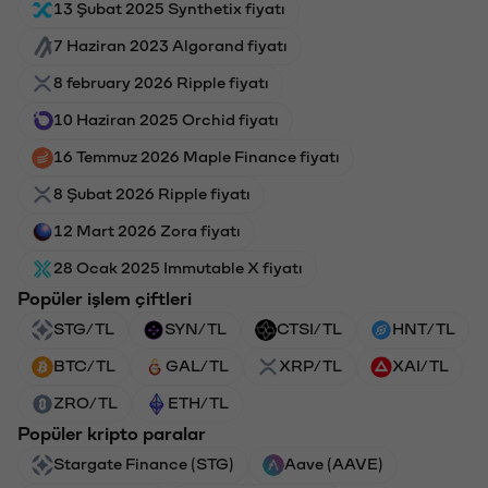
13 Şubat 2025 Synthetix fiyatı
7 Haziran 2023 Algorand fiyatı
8 february 2026 Ripple fiyatı
10 Haziran 2025 Orchid fiyatı
16 Temmuz 2026 Maple Finance fiyatı
8 Şubat 2026 Ripple fiyatı
12 Mart 2026 Zora fiyatı
28 Ocak 2025 Immutable X fiyatı
Popüler işlem çiftleri
STG/TL
SYN/TL
CTSI/TL
HNT/TL
BTC/TL
GAL/TL
XRP/TL
XAI/TL
ZRO/TL
ETH/TL
Popüler kripto paralar
Stargate Finance (STG)
Aave (AAVE)