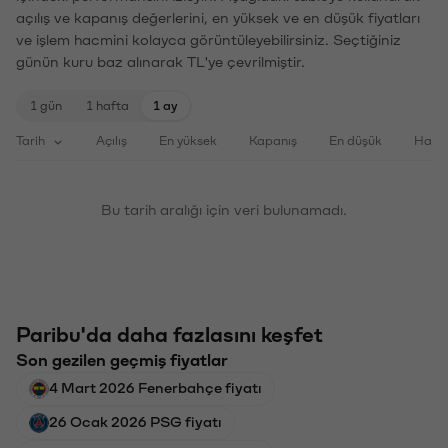
açılış ve kapanış değerlerini, en yüksek ve en düşük fiyatları
ve işlem hacmini kolayca görüntüleyebilirsiniz. Seçtiğiniz
günün kuru baz alınarak TL'ye çevrilmiştir.
1 gün
1 hafta
1 ay
Tarih
Açılış
En yüksek
Kapanış
En düşük
Haci
Bu tarih aralığı için veri bulunamadı.
Paribu'da daha fazlasını keşfet
Son gezilen geçmiş fiyatlar
4 Mart 2026 Fenerbahçe fiyatı
26 Ocak 2026 PSG fiyatı