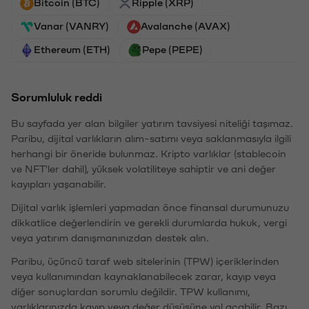
Bitcoin (BTC)
Ripple (XRP)
Vanar (VANRY)
Avalanche (AVAX)
Ethereum (ETH)
Pepe (PEPE)
Sorumluluk reddi
Bu sayfada yer alan bilgiler yatırım tavsiyesi niteliği taşımaz.
Paribu, dijital varlıkların alım-satımı veya saklanmasıyla ilgili
herhangi bir öneride bulunmaz. Kripto varlıklar (stablecoin
ve NFT'ler dahil), yüksek volatiliteye sahiptir ve ani değer
kayıpları yaşanabilir.
Dijital varlık işlemleri yapmadan önce finansal durumunuzu
dikkatlice değerlendirin ve gerekli durumlarda hukuk, vergi
veya yatırım danışmanınızdan destek alın.
Paribu, üçüncü taraf web sitelerinin (TPW) içeriklerinden
veya kullanımından kaynaklanabilecek zarar, kayıp veya
diğer sonuçlardan sorumlu değildir. TPW kullanımı,
varlıklarınızda kayıp veya değer düşüşüne yol açabilir. Bazı