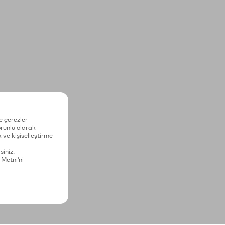
e çerezler
zorunlu olarak
 ve kişiselleştirme
siniz.
 Metni'ni