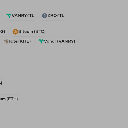
VANRY/TL
ZRO/TL
SG)
Bitcoin (BTC)
Kite (KITE)
Vanar (VANRY)
)
um (ETH)