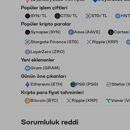
Popüler işlem çiftleri
SYN/TL
CTSI/TL
STG/TL
HNT
Popüler kripto paralar
Synapse (SYN)
Aave (AAVE)
Cartesi
Stargate Finance (STG)
Ripple (XRP)
LayerZero (ZRO)
Yeni eklenenler
Gram (GRAM)
Günün öne çıkanları
Ethereum (ETH)
PSG (PSG)
Stellar 
Kripto para fiyat tahminleri
Bitcoin (BTC)
Ripple (XRP)
Vanar (
Sorumluluk reddi