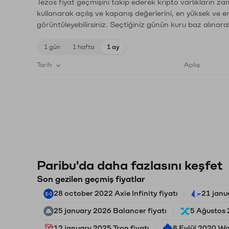
Tezos fiyat geçmişini takip ederek kripto varlıkların z
kullanarak açılış ve kapanış değerlerini, en yüksek ve e
görüntüleyebilirsiniz. Seçtiğiniz günün kuru baz alınarak
1 gün
1 hafta
1 ay
Tarih
Açılış
Paribu'da daha fazlasını keşfet
Son gezilen geçmiş fiyatlar
28 october 2022 Axie Infinity fiyatı
21 janu
25 january 2026 Balancer fiyatı
5 Ağustos 
12 january 2025 Tron fiyatı
8 Eylül 2020 Wa