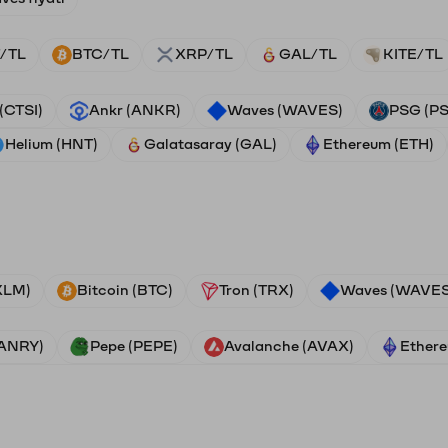
/TL
BTC/TL
XRP/TL
GAL/TL
KITE/TL
 (CTSI)
Ankr (ANKR)
Waves (WAVES)
PSG (P
Helium (HNT)
Galatasaray (GAL)
Ethereum (ETH)
(XLM)
Bitcoin (BTC)
Tron (TRX)
Waves (WAVES
VANRY)
Pepe (PEPE)
Avalanche (AVAX)
Ethere