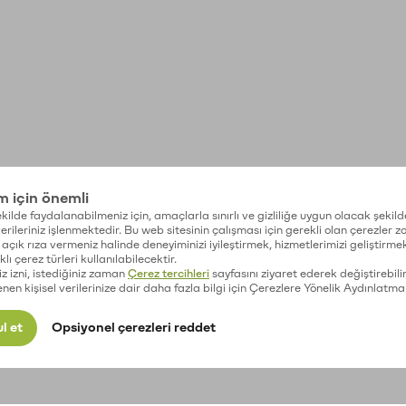
im için önemli
kilde faydalanabilmeniz için, amaçlarla sınırlı ve gizliliğe uygun olacak şekild
 verileriniz işlenmektedir. Bu web sitesinin çalışması için gerekli olan çerezler 
açık rıza vermeniz halinde deneyiminizi iyileştirmek, hizmetlerimizi geliştirmek
lı çerez türleri kullanılabilecektir.
iz izni, istediğiniz zaman
Çerez tercihleri
sayfasını ziyaret ederek değiştirebilir
enen kişisel verilerinize dair daha fazla bilgi için Çerezlere Yönelik Aydınlatma
l et
Opsiyonel çerezleri reddet