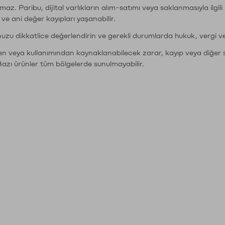
şımaz. Paribu, dijital varlıkların alım-satımı veya saklanmasıyla ilgi
r ve ani değer kayıpları yaşanabilir.
nuzu dikkatlice değerlendirin ve gerekli durumlarda hukuk, vergi v
den veya kullanımından kaynaklanabilecek zarar, kayıp veya diğer 
Bazı ürünler tüm bölgelerde sunulmayabilir.