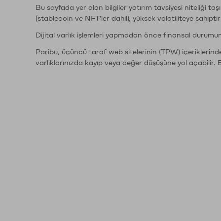
Bu sayfada yer alan bilgiler yatırım tavsiyesi niteliği ta
(stablecoin ve NFT'ler dahil), yüksek volatiliteye sahipti
Dijital varlık işlemleri yapmadan önce finansal durumu
Paribu, üçüncü taraf web sitelerinin (TPW) içeriklerin
varlıklarınızda kayıp veya değer düşüşüne yol açabilir. 