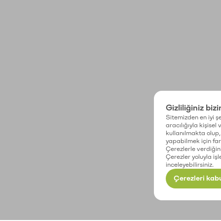
Gizliliğiniz biz
Sitemizden en iyi şe
aracılığıyla kişisel
kullanılmakta olup, 
yapabilmek için fark
Çerezlerle verdiğin
Çerezler yoluyla işl
inceleyebilirsiniz.
Çerezleri kabu