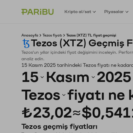
Kripto al/sat
Piyasalar
Anasayfa
Tezos fiyatı
Tezos (XTZ) TL fiyat geçmişi
Tezos (XTZ) Geçmiş F
Tezos'un yıllar içindeki fiyat değişimini inceleyin. Perf
analiz edin.
15 Kasım 2025 tarihindeki Tezos fiyatı ne kadar
15
Kasım
2025
Tezos
fiyatı ne
₺23,02
≈
$0,541
Tezos geçmiş fiyatları