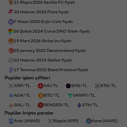
21 Mayıs 2026 Sevilla FC fiyatı
20 Haziran 2024 Flare fiyatı
7 Nisan 2025 Enjin Coin fiyatı
26 Şubat 2024 Curve DAO Token fiyatı
19 Mart 2026 Shiba Inu fiyatı
25 january 2022 Decentraland fiyatı
10 Haziran 2019 Stellar fiyatı
17 Temmuz 2022 Band Protocol fiyatı
Popüler işlem çiftleri
XRP/TL
XAI/TL
SYN/TL
STG/TL
ADA/TL
BTC/TL
VANRY/TL
GAL/TL
RENDER/TL
ETH/TL
Popüler kripto paralar
Ankr (ANKR)
Ripple (XRP)
Aave (AAVE)