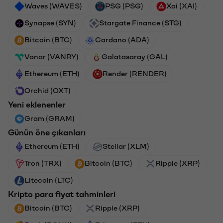
Waves (WAVES)
PSG (PSG)
Xai (XAI)
Synapse (SYN)
Stargate Finance (STG)
Bitcoin (BTC)
Cardano (ADA)
Vanar (VANRY)
Galatasaray (GAL)
Ethereum (ETH)
Render (RENDER)
Orchid (OXT)
Yeni eklenenler
Gram (GRAM)
Günün öne çıkanları
Ethereum (ETH)
Stellar (XLM)
Tron (TRX)
Bitcoin (BTC)
Ripple (XRP)
Litecoin (LTC)
Kripto para fiyat tahminleri
Bitcoin (BTC)
Ripple (XRP)