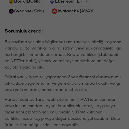
Bonk (BONK)
Ethereum (ETH)
Synapse (SYN)
Avalanche (AVAX)
Sorumluluk reddi
Bu sayfada yer alan bilgiler yatırım tavsiyesi niteliği taşımaz.
Paribu, dijital varlıkların alım-satımı veya saklanmasıyla ilgili
herhangi bir öneride bulunmaz. Kripto varlıklar (stablecoin
ve NFT'ler dahil), yüksek volatiliteye sahiptir ve ani değer
kayıpları yaşanabilir.
Dijital varlık işlemleri yapmadan önce finansal durumunuzu
dikkatlice değerlendirin ve gerekli durumlarda hukuk, vergi
veya yatırım danışmanınızdan destek alın.
Paribu, üçüncü taraf web sitelerinin (TPW) içeriklerinden
veya kullanımından kaynaklanabilecek zarar, kayıp veya
diğer sonuçlardan sorumlu değildir. TPW kullanımı,
varlıklarınızda kayıp veya değer düşüşüne yol açabilir. Bazı
ürünler tüm bölgelerde sunulmayabilir.