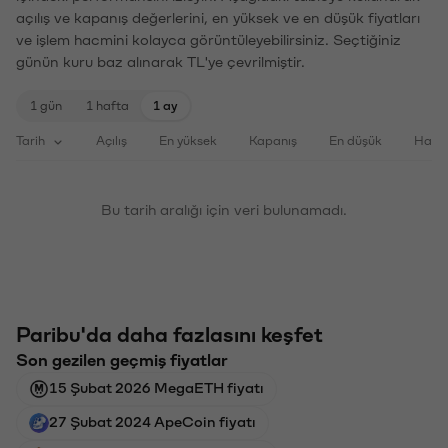
açılış ve kapanış değerlerini, en yüksek ve en düşük fiyatları
ve işlem hacmini kolayca görüntüleyebilirsiniz. Seçtiğiniz
günün kuru baz alınarak TL'ye çevrilmiştir.
1 gün
1 hafta
1 ay
Tarih
Açılış
En yüksek
Kapanış
En düşük
Haci
Bu tarih aralığı için veri bulunamadı.
Paribu'da daha fazlasını keşfet
Son gezilen geçmiş fiyatlar
15 Şubat 2026 MegaETH fiyatı
27 Şubat 2024 ApeCoin fiyatı