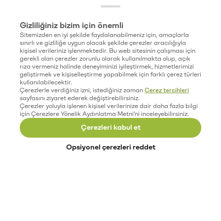
Gizliliğiniz bizim için önemli
Sitemizden en iyi şekilde faydalanabilmeniz için, amaçlarla
sınırlı ve gizliliğe uygun olacak şekilde çerezler aracılığıyla
kişisel verileriniz işlenmektedir. Bu web sitesinin çalışması için
gerekli olan çerezler zorunlu olarak kullanılmakta olup, açık
rıza vermeniz halinde deneyiminizi iyileştirmek, hizmetlerimizi
geliştirmek ve kişiselleştirme yapabilmek için farklı çerez türleri
kullanılabilecektir.
Çerezlerle verdiğiniz izni, istediğiniz zaman
Çerez tercihleri
sayfasını ziyaret ederek değiştirebilirsiniz.
Çerezler yoluyla işlenen kişisel verilerinize dair daha fazla bilgi
için Çerezlere Yönelik Aydınlatma Metni'ni inceleyebilirsiniz.
Çerezleri kabul et
Opsiyonel çerezleri reddet
Paribu’yu keşfet