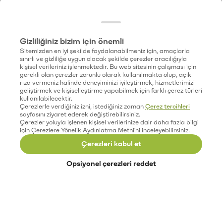
Gizliliğiniz bizim için önemli
Sitemizden en iyi şekilde faydalanabilmeniz için, amaçlarla
sınırlı ve gizliliğe uygun olacak şekilde çerezler aracılığıyla
kişisel verileriniz işlenmektedir. Bu web sitesinin çalışması için
gerekli olan çerezler zorunlu olarak kullanılmakta olup, açık
rıza vermeniz halinde deneyiminizi iyileştirmek, hizmetlerimizi
geliştirmek ve kişiselleştirme yapabilmek için farklı çerez türleri
kullanılabilecektir.
Çerezlerle verdiğiniz izni, istediğiniz zaman
Çerez tercihleri
sayfasını ziyaret ederek değiştirebilirsiniz.
Çerezler yoluyla işlenen kişisel verilerinize dair daha fazla bilgi
için Çerezlere Yönelik Aydınlatma Metni'ni inceleyebilirsiniz.
Çerezleri kabul et
Opsiyonel çerezleri reddet