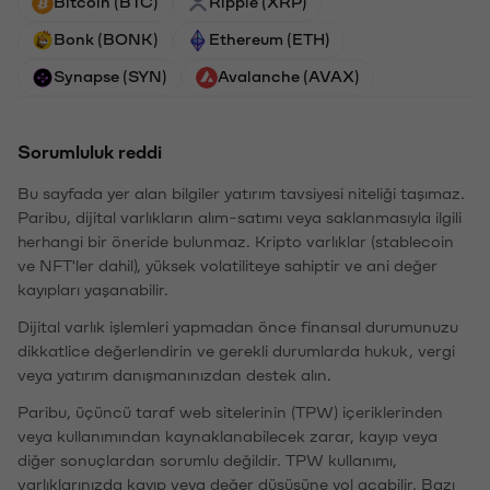
Bitcoin (BTC)
Ripple (XRP)
Bonk (BONK)
Ethereum (ETH)
Synapse (SYN)
Avalanche (AVAX)
Sorumluluk reddi
Bu sayfada yer alan bilgiler yatırım tavsiyesi niteliği taşımaz.
Paribu, dijital varlıkların alım-satımı veya saklanmasıyla ilgili
herhangi bir öneride bulunmaz. Kripto varlıklar (stablecoin
ve NFT'ler dahil), yüksek volatiliteye sahiptir ve ani değer
kayıpları yaşanabilir.
Dijital varlık işlemleri yapmadan önce finansal durumunuzu
dikkatlice değerlendirin ve gerekli durumlarda hukuk, vergi
veya yatırım danışmanınızdan destek alın.
Paribu, üçüncü taraf web sitelerinin (TPW) içeriklerinden
veya kullanımından kaynaklanabilecek zarar, kayıp veya
diğer sonuçlardan sorumlu değildir. TPW kullanımı,
varlıklarınızda kayıp veya değer düşüşüne yol açabilir. Bazı