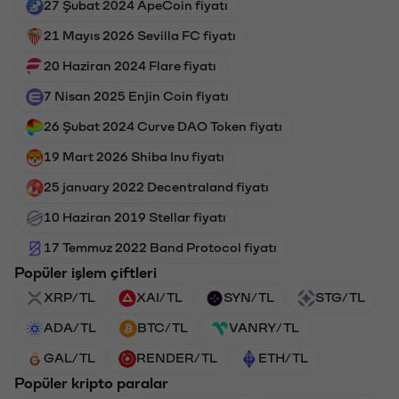
27 Şubat 2024 ApeCoin fiyatı
21 Mayıs 2026 Sevilla FC fiyatı
20 Haziran 2024 Flare fiyatı
7 Nisan 2025 Enjin Coin fiyatı
26 Şubat 2024 Curve DAO Token fiyatı
19 Mart 2026 Shiba Inu fiyatı
25 january 2022 Decentraland fiyatı
10 Haziran 2019 Stellar fiyatı
17 Temmuz 2022 Band Protocol fiyatı
Popüler işlem çiftleri
XRP/TL
XAI/TL
SYN/TL
STG/TL
ADA/TL
BTC/TL
VANRY/TL
GAL/TL
RENDER/TL
ETH/TL
Popüler kripto paralar