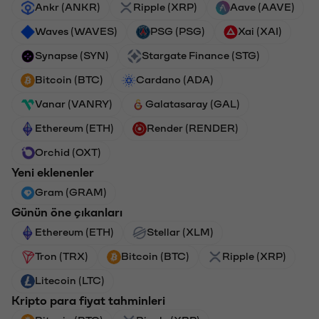
Ankr (ANKR)
Ripple (XRP)
Aave (AAVE)
Waves (WAVES)
PSG (PSG)
Xai (XAI)
Synapse (SYN)
Stargate Finance (STG)
Bitcoin (BTC)
Cardano (ADA)
Vanar (VANRY)
Galatasaray (GAL)
Ethereum (ETH)
Render (RENDER)
Orchid (OXT)
Yeni eklenenler
Gram (GRAM)
Günün öne çıkanları
Ethereum (ETH)
Stellar (XLM)
Tron (TRX)
Bitcoin (BTC)
Ripple (XRP)
Litecoin (LTC)
Kripto para fiyat tahminleri