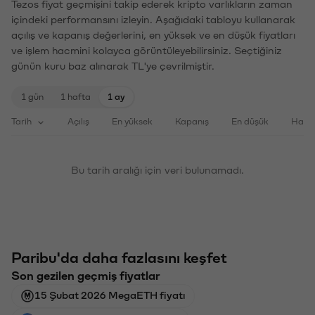
Tezos fiyat geçmişini takip ederek kripto varlıkların zaman
içindeki performansını izleyin. Aşağıdaki tabloyu kullanarak
açılış ve kapanış değerlerini, en yüksek ve en düşük fiyatları
ve işlem hacmini kolayca görüntüleyebilirsiniz. Seçtiğiniz
günün kuru baz alınarak TL'ye çevrilmiştir.
1 gün
1 hafta
1 ay
Tarih
Açılış
En yüksek
Kapanış
En düşük
Haci
Bu tarih aralığı için veri bulunamadı.
Paribu'da daha fazlasını keşfet
Son gezilen geçmiş fiyatlar
15 Şubat 2026 MegaETH fiyatı