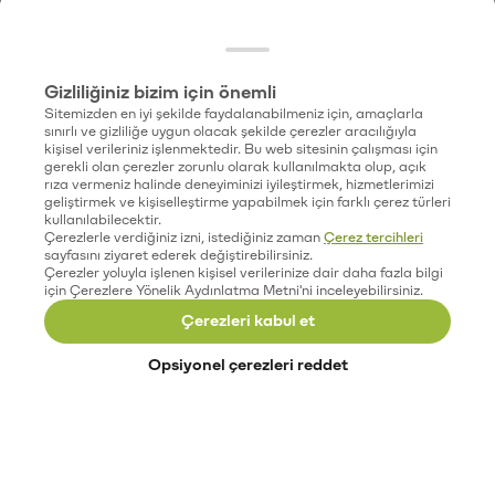
Gizliliğiniz bizim için önemli
Sitemizden en iyi şekilde faydalanabilmeniz için, amaçlarla
sınırlı ve gizliliğe uygun olacak şekilde çerezler aracılığıyla
kişisel verileriniz işlenmektedir. Bu web sitesinin çalışması için
gerekli olan çerezler zorunlu olarak kullanılmakta olup, açık
rıza vermeniz halinde deneyiminizi iyileştirmek, hizmetlerimizi
geliştirmek ve kişiselleştirme yapabilmek için farklı çerez türleri
kullanılabilecektir.
Çerezlerle verdiğiniz izni, istediğiniz zaman
Çerez tercihleri
sayfasını ziyaret ederek değiştirebilirsiniz.
Çerezler yoluyla işlenen kişisel verilerinize dair daha fazla bilgi
için Çerezlere Yönelik Aydınlatma Metni'ni inceleyebilirsiniz.
Çerezleri kabul et
Opsiyonel çerezleri reddet