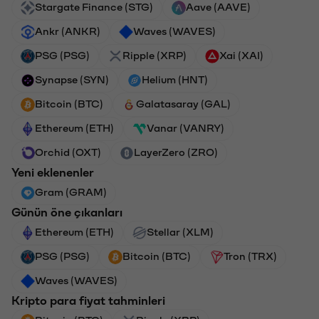
Stargate Finance (STG)
Aave (AAVE)
Ankr (ANKR)
Waves (WAVES)
PSG (PSG)
Ripple (XRP)
Xai (XAI)
Synapse (SYN)
Helium (HNT)
Bitcoin (BTC)
Galatasaray (GAL)
Ethereum (ETH)
Vanar (VANRY)
Orchid (OXT)
LayerZero (ZRO)
Yeni eklenenler
Gram (GRAM)
Günün öne çıkanları
Ethereum (ETH)
Stellar (XLM)
PSG (PSG)
Bitcoin (BTC)
Tron (TRX)
Waves (WAVES)
Kripto para fiyat tahminleri