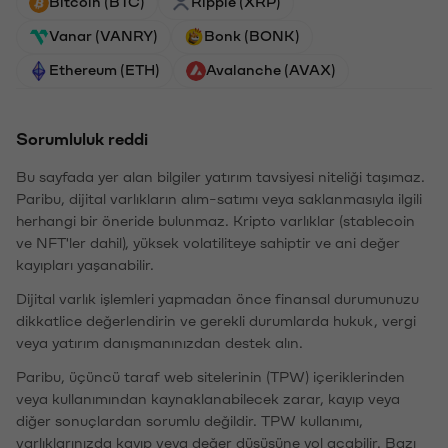
Bitcoin (BTC)
Ripple (XRP)
Vanar (VANRY)
Bonk (BONK)
Ethereum (ETH)
Avalanche (AVAX)
Sorumluluk reddi
Bu sayfada yer alan bilgiler yatırım tavsiyesi niteliği taşımaz.
Paribu, dijital varlıkların alım-satımı veya saklanmasıyla ilgili
herhangi bir öneride bulunmaz. Kripto varlıklar (stablecoin
ve NFT'ler dahil), yüksek volatiliteye sahiptir ve ani değer
kayıpları yaşanabilir.
Dijital varlık işlemleri yapmadan önce finansal durumunuzu
dikkatlice değerlendirin ve gerekli durumlarda hukuk, vergi
veya yatırım danışmanınızdan destek alın.
Paribu, üçüncü taraf web sitelerinin (TPW) içeriklerinden
veya kullanımından kaynaklanabilecek zarar, kayıp veya
diğer sonuçlardan sorumlu değildir. TPW kullanımı,
varlıklarınızda kayıp veya değer düşüşüne yol açabilir. Bazı