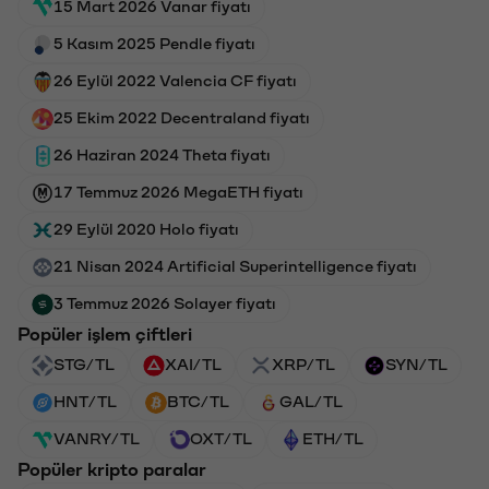
15 Mart 2026 Vanar fiyatı
5 Kasım 2025 Pendle fiyatı
26 Eylül 2022 Valencia CF fiyatı
25 Ekim 2022 Decentraland fiyatı
26 Haziran 2024 Theta fiyatı
17 Temmuz 2026 MegaETH fiyatı
29 Eylül 2020 Holo fiyatı
21 Nisan 2024 Artificial Superintelligence fiyatı
3 Temmuz 2026 Solayer fiyatı
Popüler işlem çiftleri
STG/TL
XAI/TL
XRP/TL
SYN/TL
HNT/TL
BTC/TL
GAL/TL
VANRY/TL
OXT/TL
ETH/TL
Popüler kripto paralar