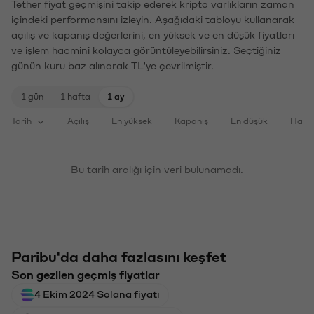
Tether fiyat geçmişini takip ederek kripto varlıkların zaman
içindeki performansını izleyin. Aşağıdaki tabloyu kullanarak
açılış ve kapanış değerlerini, en yüksek ve en düşük fiyatları
ve işlem hacmini kolayca görüntüleyebilirsiniz. Seçtiğiniz
günün kuru baz alınarak TL'ye çevrilmiştir.
1 gün
1 hafta
1 ay
Tarih
Açılış
En yüksek
Kapanış
En düşük
Haci
Bu tarih aralığı için veri bulunamadı.
Paribu'da daha fazlasını keşfet
Son gezilen geçmiş fiyatlar
4 Ekim 2024 Solana fiyatı