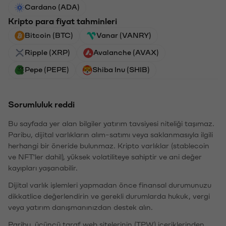
Cardano (ADA)
Kripto para fiyat tahminleri
Bitcoin (BTC)
Vanar (VANRY)
Ripple (XRP)
Avalanche (AVAX)
Pepe (PEPE)
Shiba Inu (SHIB)
Sorumluluk reddi
Bu sayfada yer alan bilgiler yatırım tavsiyesi niteliği taşımaz.
Paribu, dijital varlıkların alım-satımı veya saklanmasıyla ilgili
herhangi bir öneride bulunmaz. Kripto varlıklar (stablecoin
ve NFT'ler dahil), yüksek volatiliteye sahiptir ve ani değer
kayıpları yaşanabilir.
Dijital varlık işlemleri yapmadan önce finansal durumunuzu
dikkatlice değerlendirin ve gerekli durumlarda hukuk, vergi
veya yatırım danışmanınızdan destek alın.
Paribu, üçüncü taraf web sitelerinin (TPW) içeriklerinden