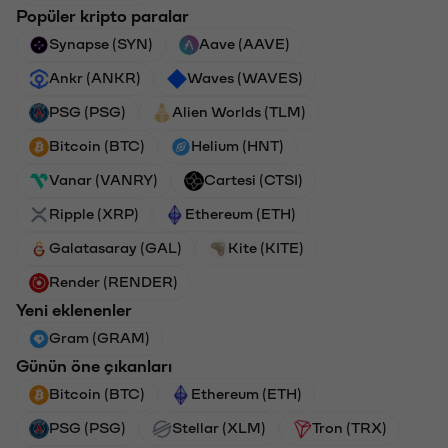
Popüler kripto paralar
Synapse (SYN)
Aave (AAVE)
Ankr (ANKR)
Waves (WAVES)
PSG (PSG)
Alien Worlds (TLM)
Bitcoin (BTC)
Helium (HNT)
Vanar (VANRY)
Cartesi (CTSI)
Ripple (XRP)
Ethereum (ETH)
Galatasaray (GAL)
Kite (KITE)
Render (RENDER)
Yeni eklenenler
Gram (GRAM)
Günün öne çıkanları
Bitcoin (BTC)
Ethereum (ETH)
PSG (PSG)
Stellar (XLM)
Tron (TRX)