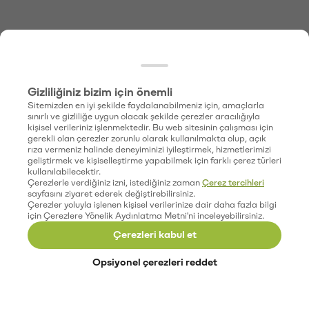
Gizliliğiniz bizim için önemli
Sitemizden en iyi şekilde faydalanabilmeniz için, amaçlarla
sınırlı ve gizliliğe uygun olacak şekilde çerezler aracılığıyla
kişisel verileriniz işlenmektedir. Bu web sitesinin çalışması için
gerekli olan çerezler zorunlu olarak kullanılmakta olup, açık
rıza vermeniz halinde deneyiminizi iyileştirmek, hizmetlerimizi
geliştirmek ve kişiselleştirme yapabilmek için farklı çerez türleri
kullanılabilecektir.
Çerezlerle verdiğiniz izni, istediğiniz zaman
Çerez tercihleri
sayfasını ziyaret ederek değiştirebilirsiniz.
Çerezler yoluyla işlenen kişisel verilerinize dair daha fazla bilgi
için Çerezlere Yönelik Aydınlatma Metni'ni inceleyebilirsiniz.
Çerezleri kabul et
Opsiyonel çerezleri reddet