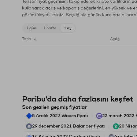
Tensor fiyat geçmişini takip ederek kripto varlıkların 
kullanarak açılış ve kapanış değerlerini, en yüksek ve e
görüntüleyebilirsiniz. Seçtiğiniz günün kuru baz alınarak
1 gün
1 hafta
1 ay
Tarih
Açılış
Paribu'da daha fazlasını keşfet
Son gezilen geçmiş fiyatlar
5 Aralık 2023 Waves fiyatı
22 march 2022 E
29 december 2021 Balancer fiyatı
20 Nisan
16 Ağustos 2022 Cardano fiyatı
6 october