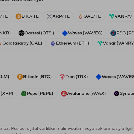
/TL
BTC/TL
XRP/TL
GAL/TL
VANRY/
ANKR)
Cartesi (CTSI)
Waves (WAVES)
PSG (P
Galatasaray (GAL)
Ethereum (ETH)
Vanar (VANRY
(XLM)
Bitcoin (BTC)
Tron (TRX)
Waves (WAVES
 (XRP)
Pepe (PEPE)
Avalanche (AVAX)
Synaps
şımaz. Paribu, dijital varlıkların alım-satımı veya saklanmasıyla ilgi