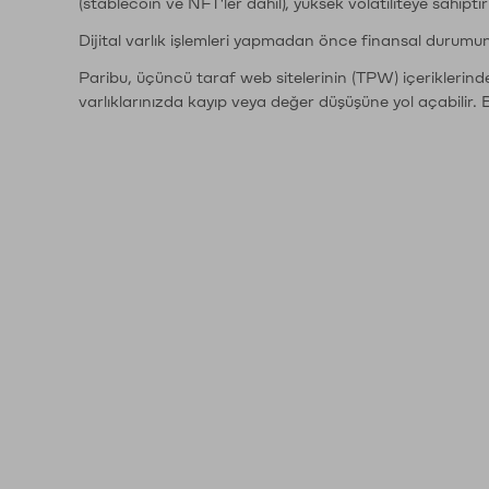
(stablecoin ve NFT'ler dahil), yüksek volatiliteye sahipti
Dijital varlık işlemleri yapmadan önce finansal durumu
Paribu, üçüncü taraf web sitelerinin (TPW) içeriklerin
varlıklarınızda kayıp veya değer düşüşüne yol açabilir. 