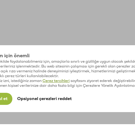
im için önemli
kilde faydalanabilmeniz için, amaçlarla sınırlı ve gizliliğe uygun olacak şekild
 verileriniz işlenmektedir. Bu web sitesinin çalışması için gerekli olan çerezler 
açık rıza vermeniz halinde deneyiminizi iyileştirmek, hizmetlerimizi geliştirmek
lı çerez türleri kullanılabilecektir.
iz izni, istediğiniz zaman
Çerez tercihleri
sayfasını ziyaret ederek değiştirebilir
enen kişisel verilerinize dair daha fazla bilgi için Çerezlere Yönelik Aydınlatma
l et
Opsiyonel çerezleri reddet