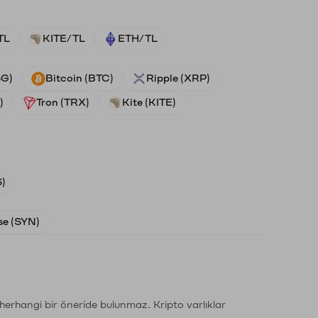
TL
KITE/TL
ETH/TL
SG)
Bitcoin (BTC)
Ripple (XRP)
)
Tron (TRX)
Kite (KITE)
)
e (SYN)
li herhangi bir öneride bulunmaz. Kripto varlıklar