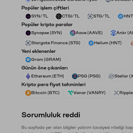
Popüler işlem çiftleri
SYN/TL
CTSI/TL
STG/TL
HNT
Popüler kripto paralar
Synapse (SYN)
Aave (AAVE)
Ankr (
Stargate Finance (STG)
Helium (HNT)
Yeni eklenenler
Gram (GRAM)
Günün öne çıkanları
Ethereum (ETH)
PSG (PSG)
Stellar 
Kripto para fiyat tahminleri
Bitcoin (BTC)
Vanar (VANRY)
Ripple
Sorumluluk reddi
Bu sayfada yer alan bilgiler yatırım tavsiyesi niteliği ta