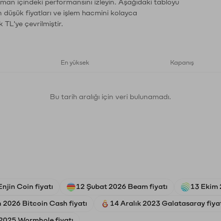
zaman içindeki performansını izleyin. Aşağıdaki tabloyu
n düşük fiyatları ve işlem hacmini kolayca
 TL'ye çevrilmiştir.
En yüksek
Kapanış
Bu tarih aralığı için veri bulunamadı.
njin Coin fiyatı
12 Şubat 2026 Beam fiyatı
13 Ekim 
 2026 Bitcoin Cash fiyatı
14 Aralık 2023 Galatasaray fiya
 2025 Wormhole fiyatı