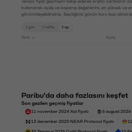
Tensor fiyat geçmişini takip ederek kripto varlıkların 
kullanarak açılış ve kapanış değerlerini, en yüksek ve e
görüntüleyebilirsiniz. Seçtiğiniz günün kuru baz alınarak
1 gün
1 hafta
1 ay
Tarih
Açılış
Paribu'da daha fazlasını keşfet
Son gezilen geçmiş fiyatlar
11 november 2024 Xai fiyatı
6 august 2026 
13 december 2025 NEAR Protocol fiyatı
12
30 Temmuz 2026 CoW Protocol fiyatı
10 Ek