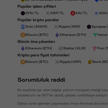
Popüler işlem çiftleri
SYN/TL
XRP/TL
XAI/TL
ADA
Popüler kripto paralar
Ankr (ANKR)
Ripple (XRP)
Synapse 
Bitcoin (BTC)
Ethereum (ETH)
Vanar
Günün öne çıkanları
Ethereum (ETH)
Stellar (XLM)
Tron (
Kripto para fiyat tahminleri
Bitcoin (BTC)
Ripple (XRP)
Bonk (B
Sorumluluk reddi
Bu sayfada yer alan bilgiler yatırım tavsiyesi niteliği ta
(stablecoin ve NFT'ler dahil), yüksek volatiliteye sahipti
Dijital varlık işlemleri yapmadan önce finansal durumu