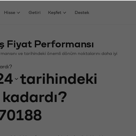
Hisse
Getiri
Keşfet
Destek
ş Fiyat Performansı
formansını ve tarihindeki önemli dönüm noktalarını daha iyi
dardı?
24
tarihindeki
e kadardı?
70188