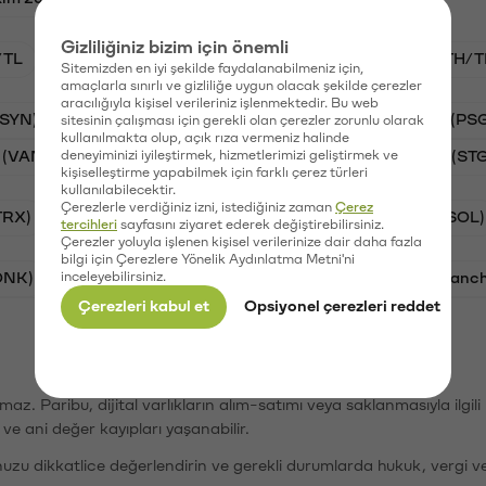
Gizliliğiniz bizim için önemli
/TL
BTC/TL
VANRY/TL
GAL/TL
ETH/T
Sitemizden en iyi şekilde faydalanabilmeniz için,
amaçlarla sınırlı ve gizliliğe uygun olacak şekilde çerezler
aracılığıyla kişisel verileriniz işlenmektedir. Bu web
(SYN)
Aave (AAVE)
Waves (WAVES)
PSG (PS
sitesinin çalışması için gerekli olan çerezler zorunlu olarak
kullanılmakta olup, açık rıza vermeniz halinde
 (VANRY)
deneyiminizi iyileştirmek, hizmetlerimizi geliştirmek ve
Galatasaray (GAL)
Stargate Finance (ST
kişiselleştirme yapabilmek için farklı çerez türleri
kullanılabilecektir.
Çerezlerle verdiğiniz izni, istediğiniz zaman
Çerez
TRX)
Bitcoin (BTC)
Ripple (XRP)
Solana (SOL)
tercihleri
sayfasını ziyaret ederek değiştirebilirsiniz.
Çerezler yoluyla işlenen kişisel verilerinize dair daha fazla
bilgi için Çerezlere Yönelik Aydınlatma Metni'ni
ONK)
inceleyebilirsiniz.
Ethereum (ETH)
Synapse (SYN)
Avalanc
Çerezleri kabul et
Opsiyonel çerezleri reddet
şımaz. Paribu, dijital varlıkların alım-satımı veya saklanmasıyla ilgi
r ve ani değer kayıpları yaşanabilir.
nuzu dikkatlice değerlendirin ve gerekli durumlarda hukuk, vergi v