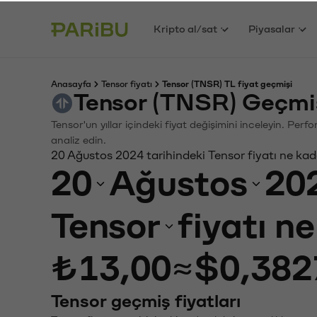
Kripto al/sat
Piyasalar
Anasayfa
Tensor fiyatı
Tensor (TNSR) TL fiyat geçmişi
Tensor (TNSR) Geçmi
Tensor'un yıllar içindeki fiyat değişimini inceleyin. Per
analiz edin.
20 Ağustos 2024 tarihindeki Tensor fiyatı ne ka
20
Ağustos
20
Tensor
fiyatı n
₺13,00
≈
$0,382
Tensor geçmiş fiyatları