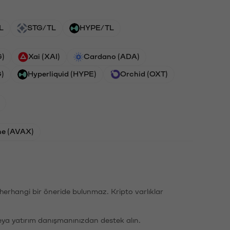
L
STG/TL
HYPE/TL
G)
Xai (XAI)
Cardano (ADA)
G)
Hyperliquid (HYPE)
Orchid (OXT)
he (AVAX)
li herhangi bir öneride bulunmaz. Kripto varlıklar
eya yatırım danışmanınızdan destek alın.