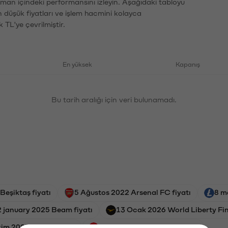
zaman içindeki performansını izleyin. Aşağıdaki tabloyu
n düşük fiyatları ve işlem hacmini kolayca
 TL'ye çevrilmiştir.
En yüksek
Kapanış
Bu tarih aralığı için veri bulunamadı.
Beşiktaş fiyatı
5 Ağustos 2022 Arsenal FC fiyatı
8 m
 january 2025 Beam fiyatı
13 Ocak 2026 World Liberty Fin
im 2023 Waves fiyatı
3 april 2026 Optimism fiyatı