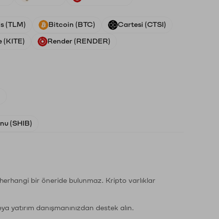
ds (TLM)
Bitcoin (BTC)
Cartesi (CTSI)
e (KITE)
Render (RENDER)
)
Inu (SHIB)
li herhangi bir öneride bulunmaz. Kripto varlıklar
eya yatırım danışmanınızdan destek alın.