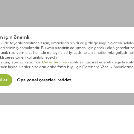
im için önemli
kilde faydalanabilmeniz için, amaçlarla sınırlı ve gizliliğe uygun olacak şekild
 verileriniz işlenmektedir. Bu web sitesinin çalışması için gerekli olan çerezler 
açık rıza vermeniz halinde deneyiminizi iyileştirmek, hizmetlerimizi geliştirmek
lı çerez türleri kullanılabilecektir.
iz izni, istediğiniz zaman
Çerez tercihleri
sayfasını ziyaret ederek değiştirebilir
enen kişisel verilerinize dair daha fazla bilgi için Çerezlere Yönelik Aydınlatma
l et
Opsiyonel çerezleri reddet