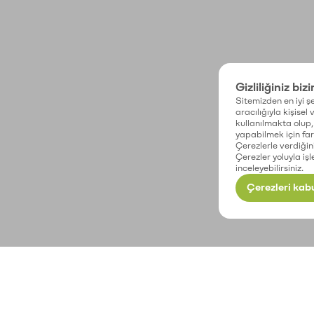
Gizliliğiniz biz
Sitemizden en iyi şe
aracılığıyla kişisel
kullanılmakta olup, 
yapabilmek için fark
Çerezlerle verdiğin
Çerezler yoluyla işl
inceleyebilirsiniz.
Çerezleri kabu