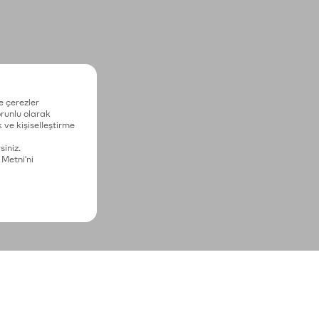
e çerezler
zorunlu olarak
 ve kişiselleştirme
siniz.
 Metni'ni