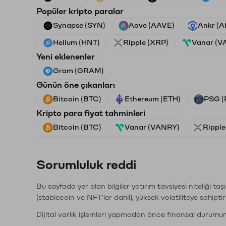
Popüler kripto paralar
Synapse (SYN)
Aave (AAVE)
Ankr (
Helium (HNT)
Ripple (XRP)
Vanar (V
Yeni eklenenler
Gram (GRAM)
Günün öne çıkanları
Bitcoin (BTC)
Ethereum (ETH)
PSG (
Kripto para fiyat tahminleri
Bitcoin (BTC)
Vanar (VANRY)
Ripple
Sorumluluk reddi
Bu sayfada yer alan bilgiler yatırım tavsiyesi niteliği ta
(stablecoin ve NFT'ler dahil), yüksek volatiliteye sahipti
Dijital varlık işlemleri yapmadan önce finansal durumu