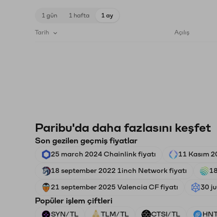
1 gün
1 hafta
1 ay
Tarih
Açılış
Paribu'da daha fazlasını keşfet
Son gezilen geçmiş fiyatlar
25 march 2024 Chainlink fiyatı
11 Kasım 2
18 september 2022 1inch Network fiyatı
18
21 september 2025 Valencia CF fiyatı
30 ju
Popüler işlem çiftleri
SYN/TL
TLM/TL
CTSI/TL
HNT