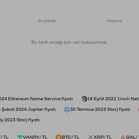
En yüksek
Kapanış
Bu tarih aralığı için veri bulunamadı.
024 Ethereum Name Service fiyatı
18 Eylül 2022 1inch Net
 Şubat 2024 Jupiter fiyatı
30 Temmuz 2023 Storj fiyatı
ly 2023 Storj fiyatı
/TL
VANRY/TL
BTC/TL
XRP/TL
GAL/