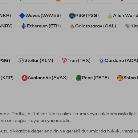
ANKR)
Waves (WAVES)
PSG (PSG)
Alien Worl
ANRY)
Ethereum (ETH)
Galatasaray (GAL)
Kit
PSG)
Stellar (XLM)
Tron (TRX)
Cardano (ADA
 (XRP)
Avalanche (AVAX)
Pepe (PEPE)
Shiba 
şımaz. Paribu, dijital varlıkların alım-satımı veya saklanmasıyla ilgi
r ve ani değer kayıpları yaşanabilir.
nuzu dikkatlice değerlendirin ve gerekli durumlarda hukuk, vergi v