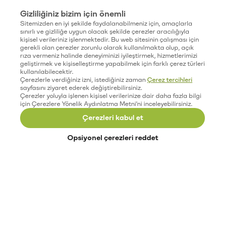
Gizliliğiniz bizim için önemli
Sitemizden en iyi şekilde faydalanabilmeniz için, amaçlarla
sınırlı ve gizliliğe uygun olacak şekilde çerezler aracılığıyla
kişisel verileriniz işlenmektedir. Bu web sitesinin çalışması için
gerekli olan çerezler zorunlu olarak kullanılmakta olup, açık
rıza vermeniz halinde deneyiminizi iyileştirmek, hizmetlerimizi
geliştirmek ve kişiselleştirme yapabilmek için farklı çerez türleri
kullanılabilecektir.
Çerezlerle verdiğiniz izni, istediğiniz zaman
Çerez tercihleri
sayfasını ziyaret ederek değiştirebilirsiniz.
Çerezler yoluyla işlenen kişisel verilerinize dair daha fazla bilgi
için Çerezlere Yönelik Aydınlatma Metni'ni inceleyebilirsiniz.
Çerezleri kabul et
Opsiyonel çerezleri reddet
Paribu’yu keşfet
Eğitimler