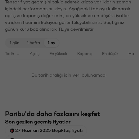
Tensor fiyat geçmişini takip ederek kripto varlıkların zaman
içindeki performansını izleyin. Aşağıdaki tabloyu kullanarak
açılış ve kapanış değerlerini, en yüksek ve en düşük fiyatları
ve işlem hacmini kolayca görüntüleyebilirsiniz. Seçtiğiniz
günün kuru baz alınarak TL'ye çevrilmiştir.
1 gün
1 hafta
1 ay
Tarih
Açılış
En yüksek
Kapanış
En düşük
Haci
Bu tarih aralığı için veri bulunamadı.
Paribu'da daha fazlasını keşfet
Son gezilen geçmiş fiyatlar
27 Haziran 2025 Beşiktaş fiyatı