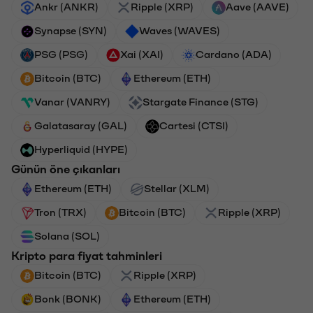
Ankr (ANKR)
Ripple (XRP)
Aave (AAVE)
Synapse (SYN)
Waves (WAVES)
PSG (PSG)
Xai (XAI)
Cardano (ADA)
Bitcoin (BTC)
Ethereum (ETH)
Vanar (VANRY)
Stargate Finance (STG)
Galatasaray (GAL)
Cartesi (CTSI)
Hyperliquid (HYPE)
Günün öne çıkanları
Ethereum (ETH)
Stellar (XLM)
Tron (TRX)
Bitcoin (BTC)
Ripple (XRP)
Solana (SOL)
Kripto para fiyat tahminleri
Bitcoin (BTC)
Ripple (XRP)
Bonk (BONK)
Ethereum (ETH)