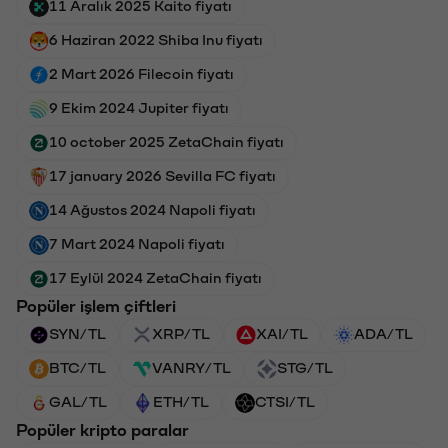
11 Aralık 2025 Kaito fiyatı
6 Haziran 2022 Shiba Inu fiyatı
2 Mart 2026 Filecoin fiyatı
9 Ekim 2024 Jupiter fiyatı
10 october 2025 ZetaChain fiyatı
17 january 2026 Sevilla FC fiyatı
14 Ağustos 2024 Napoli fiyatı
7 Mart 2024 Napoli fiyatı
17 Eylül 2024 ZetaChain fiyatı
Popüler işlem çiftleri
SYN/TL
XRP/TL
XAI/TL
ADA/TL
BTC/TL
VANRY/TL
STG/TL
GAL/TL
ETH/TL
CTSI/TL
Popüler kripto paralar