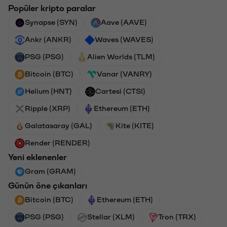
Popüler kripto paralar
Synapse (SYN)
Aave (AAVE)
Ankr (ANKR)
Waves (WAVES)
PSG (PSG)
Alien Worlds (TLM)
Bitcoin (BTC)
Vanar (VANRY)
Helium (HNT)
Cartesi (CTSI)
Ripple (XRP)
Ethereum (ETH)
Galatasaray (GAL)
Kite (KITE)
Render (RENDER)
Yeni eklenenler
Gram (GRAM)
Günün öne çıkanları
Bitcoin (BTC)
Ethereum (ETH)
PSG (PSG)
Stellar (XLM)
Tron (TRX)