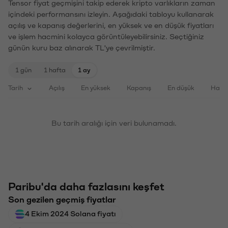
Tensor fiyat geçmişini takip ederek kripto varlıkların zaman
içindeki performansını izleyin. Aşağıdaki tabloyu kullanarak
açılış ve kapanış değerlerini, en yüksek ve en düşük fiyatları
ve işlem hacmini kolayca görüntüleyebilirsiniz. Seçtiğiniz
günün kuru baz alınarak TL'ye çevrilmiştir.
1 gün
1 hafta
1 ay
Tarih
Açılış
En yüksek
Kapanış
En düşük
Haci
Bu tarih aralığı için veri bulunamadı.
Paribu'da daha fazlasını keşfet
Son gezilen geçmiş fiyatlar
4 Ekim 2024 Solana fiyatı