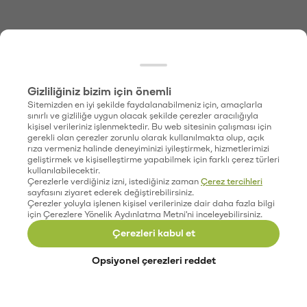
Gizliliğiniz bizim için önemli
Sitemizden en iyi şekilde faydalanabilmeniz için, amaçlarla
sınırlı ve gizliliğe uygun olacak şekilde çerezler aracılığıyla
kişisel verileriniz işlenmektedir. Bu web sitesinin çalışması için
gerekli olan çerezler zorunlu olarak kullanılmakta olup, açık
rıza vermeniz halinde deneyiminizi iyileştirmek, hizmetlerimizi
geliştirmek ve kişiselleştirme yapabilmek için farklı çerez türleri
kullanılabilecektir.
Çerezlerle verdiğiniz izni, istediğiniz zaman
Çerez tercihleri
sayfasını ziyaret ederek değiştirebilirsiniz.
Çerezler yoluyla işlenen kişisel verilerinize dair daha fazla bilgi
için Çerezlere Yönelik Aydınlatma Metni'ni inceleyebilirsiniz.
Çerezleri kabul et
Opsiyonel çerezleri reddet