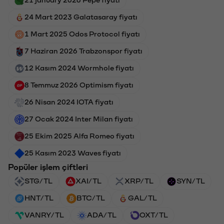
24 Mart 2023 Galatasaray fiyatı
1 Mart 2025 Odos Protocol fiyatı
7 Haziran 2026 Trabzonspor fiyatı
12 Kasım 2024 Wormhole fiyatı
8 Temmuz 2026 Optimism fiyatı
26 Nisan 2024 IOTA fiyatı
27 Ocak 2024 Inter Milan fiyatı
25 Ekim 2025 Alfa Romeo fiyatı
25 Kasım 2023 Waves fiyatı
Popüler işlem çiftleri
STG/TL
XAI/TL
XRP/TL
SYN/TL
HNT/TL
BTC/TL
GAL/TL
VANRY/TL
ADA/TL
OXT/TL