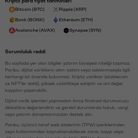
Kripto para fiyat tahminleri
Bitcoin (BTC)
Ripple (XRP)
Bonk (BONK)
Ethereum (ETH)
Avalanche (AVAX)
Synapse (SYN)
Sorumluluk reddi
Bu sayfada yer alan bilgiler yatırım tavsiyesi niteliği taşımaz.
Paribu, dijital varlıkların alım-satımı veya saklanmasıyla ilgili
herhangi bir öneride bulunmaz. Kripto varlıklar (stablecoin
ve NFT'ler dahil), yüksek volatiliteye sahiptir ve ani değer
kayıpları yaşanabilir.
Dijital varlık işlemleri yapmadan önce finansal durumunuzu
dikkatlice değerlendirin ve gerekli durumlarda hukuk, vergi
veya yatırım danışmanınızdan destek alın.
Paribu, üçüncü taraf web sitelerinin (TPW) içeriklerinden
veya kullanımından kaynaklanabilecek zarar, kayıp veya
diğer sonuçlardan sorumlu değildir. TPW kullanımı,