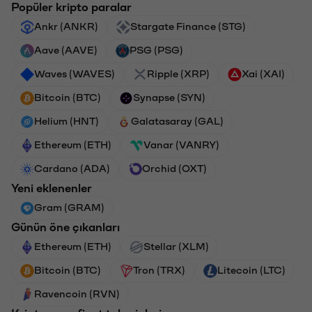
Popüler kripto paralar
Ankr (ANKR)
Stargate Finance (STG)
Aave (AAVE)
PSG (PSG)
Waves (WAVES)
Ripple (XRP)
Xai (XAI)
Bitcoin (BTC)
Synapse (SYN)
Helium (HNT)
Galatasaray (GAL)
Ethereum (ETH)
Vanar (VANRY)
Cardano (ADA)
Orchid (OXT)
Yeni eklenenler
Gram (GRAM)
Günün öne çıkanları
Ethereum (ETH)
Stellar (XLM)
Bitcoin (BTC)
Tron (TRX)
Litecoin (LTC)
Ravencoin (RVN)