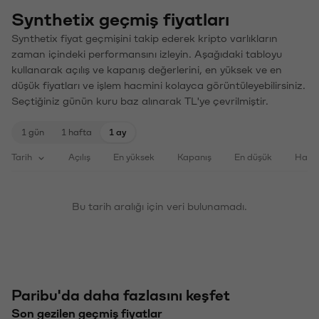
Synthetix geçmiş fiyatları
Synthetix fiyat geçmişini takip ederek kripto varlıkların
zaman içindeki performansını izleyin. Aşağıdaki tabloyu
kullanarak açılış ve kapanış değerlerini, en yüksek ve en
düşük fiyatları ve işlem hacmini kolayca görüntüleyebilirsiniz.
Seçtiğiniz günün kuru baz alınarak TL'ye çevrilmiştir.
1 gün
1 hafta
1 ay
Tarih
Açılış
En yüksek
Kapanış
En düşük
Haci
Bu tarih aralığı için veri bulunamadı.
Paribu'da daha fazlasını keşfet
Son gezilen geçmiş fiyatlar