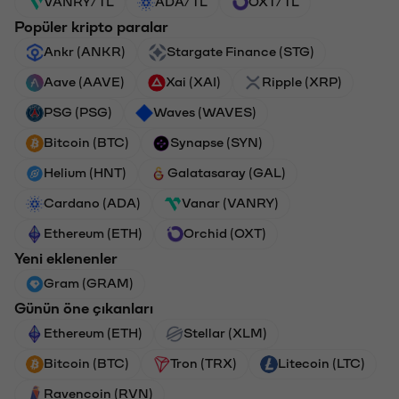
VANRY/TL
ADA/TL
OXT/TL
Popüler kripto paralar
Ankr (ANKR)
Stargate Finance (STG)
Aave (AAVE)
Xai (XAI)
Ripple (XRP)
PSG (PSG)
Waves (WAVES)
Bitcoin (BTC)
Synapse (SYN)
Helium (HNT)
Galatasaray (GAL)
Cardano (ADA)
Vanar (VANRY)
Ethereum (ETH)
Orchid (OXT)
Yeni eklenenler
Gram (GRAM)
Günün öne çıkanları
Ethereum (ETH)
Stellar (XLM)
Bitcoin (BTC)
Tron (TRX)
Litecoin (LTC)
Ravencoin (RVN)