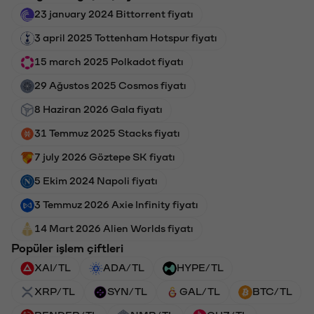
23 january 2024 Bittorrent fiyatı
3 april 2025 Tottenham Hotspur fiyatı
15 march 2025 Polkadot fiyatı
29 Ağustos 2025 Cosmos fiyatı
8 Haziran 2026 Gala fiyatı
31 Temmuz 2025 Stacks fiyatı
7 july 2026 Göztepe SK fiyatı
5 Ekim 2024 Napoli fiyatı
3 Temmuz 2026 Axie Infinity fiyatı
14 Mart 2026 Alien Worlds fiyatı
Popüler işlem çiftleri
XAI/TL
ADA/TL
HYPE/TL
XRP/TL
SYN/TL
GAL/TL
BTC/TL