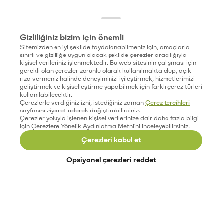
Gizliliğiniz bizim için önemli
Sitemizden en iyi şekilde faydalanabilmeniz için, amaçlarla
sınırlı ve gizliliğe uygun olacak şekilde çerezler aracılığıyla
kişisel verileriniz işlenmektedir. Bu web sitesinin çalışması için
gerekli olan çerezler zorunlu olarak kullanılmakta olup, açık
rıza vermeniz halinde deneyiminizi iyileştirmek, hizmetlerimizi
geliştirmek ve kişiselleştirme yapabilmek için farklı çerez türleri
kullanılabilecektir.
Çerezlerle verdiğiniz izni, istediğiniz zaman
Çerez tercihleri
sayfasını ziyaret ederek değiştirebilirsiniz.
Çerezler yoluyla işlenen kişisel verilerinize dair daha fazla bilgi
için Çerezlere Yönelik Aydınlatma Metni'ni inceleyebilirsiniz.
Çerezleri kabul et
Opsiyonel çerezleri reddet