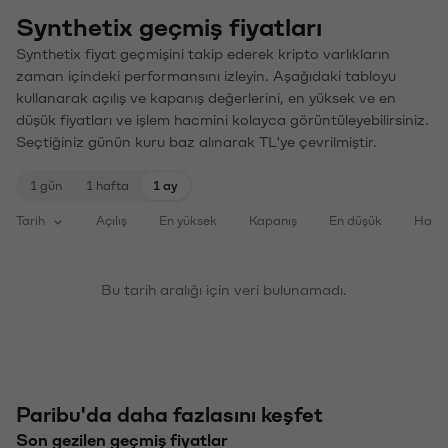
Synthetix geçmiş fiyatları
Synthetix fiyat geçmişini takip ederek kripto varlıkların
zaman içindeki performansını izleyin. Aşağıdaki tabloyu
kullanarak açılış ve kapanış değerlerini, en yüksek ve en
düşük fiyatları ve işlem hacmini kolayca görüntüleyebilirsiniz.
Seçtiğiniz günün kuru baz alınarak TL'ye çevrilmiştir.
1 gün
1 hafta
1 ay
Tarih
Açılış
En yüksek
Kapanış
En düşük
Haci
Bu tarih aralığı için veri bulunamadı.
Paribu'da daha fazlasını keşfet
Son gezilen geçmiş fiyatlar