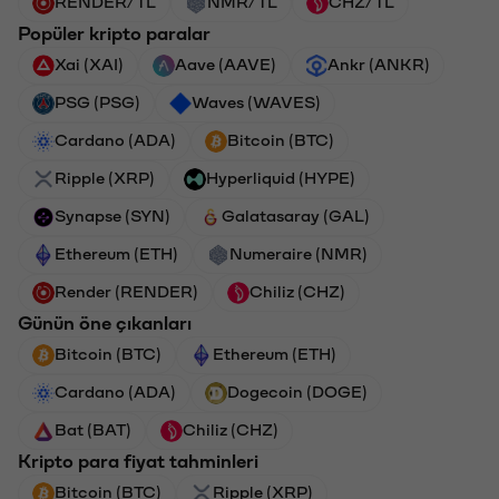
RENDER/TL
NMR/TL
CHZ/TL
Popüler kripto paralar
Xai (XAI)
Aave (AAVE)
Ankr (ANKR)
PSG (PSG)
Waves (WAVES)
Cardano (ADA)
Bitcoin (BTC)
Ripple (XRP)
Hyperliquid (HYPE)
Synapse (SYN)
Galatasaray (GAL)
Ethereum (ETH)
Numeraire (NMR)
Render (RENDER)
Chiliz (CHZ)
Günün öne çıkanları
Bitcoin (BTC)
Ethereum (ETH)
Cardano (ADA)
Dogecoin (DOGE)
Bat (BAT)
Chiliz (CHZ)
Kripto para fiyat tahminleri
Bitcoin (BTC)
Ripple (XRP)