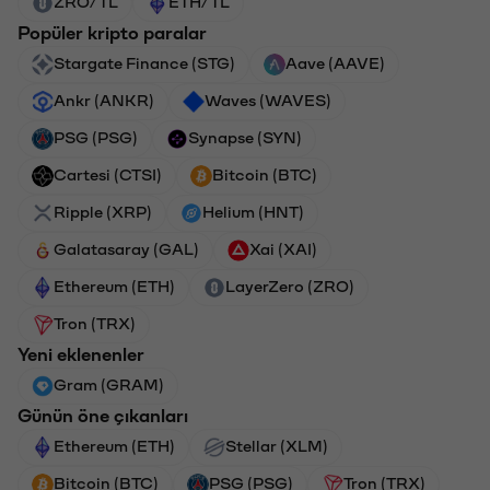
ZRO/TL
ETH/TL
Popüler kripto paralar
Stargate Finance (STG)
Aave (AAVE)
Ankr (ANKR)
Waves (WAVES)
PSG (PSG)
Synapse (SYN)
Cartesi (CTSI)
Bitcoin (BTC)
Ripple (XRP)
Helium (HNT)
Galatasaray (GAL)
Xai (XAI)
Ethereum (ETH)
LayerZero (ZRO)
Tron (TRX)
Yeni eklenenler
Gram (GRAM)
Günün öne çıkanları
Ethereum (ETH)
Stellar (XLM)
Bitcoin (BTC)
PSG (PSG)
Tron (TRX)