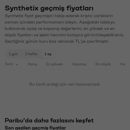
Synthetix geçmiş fiyatları
Synthetix fiyat geçmişini takip ederek kripto varlıkların
zaman içindeki performansını izleyin. Aşağıdaki tabloyu
kullanarak açılış ve kapanış değerlerini, en yüksek ve en
düşük fiyatları ve işlem hacmini kolayca görüntüleyebilirsiniz.
Seçtiğiniz günün kuru baz alınarak TL'ye çevrilmiştir.
1 gün
1 hafta
1 ay
Tarih
Açılış
En yüksek
Kapanış
En düşük
Haci
Bu tarih aralığı için veri bulunamadı.
Paribu'da daha fazlasını keşfet
Son gezilen geçmiş fiyatlar