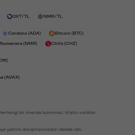
OXT/TL
NMR/TL
Cardano (ADA)
Bitcoin (BTC)
Numeraire (NMR)
Chiliz (CHZ)
ACM)
he (AVAX)
li herhangi bir öneride bulunmaz. Kripto varlıklar
eya yatırım danışmanınızdan destek alın.