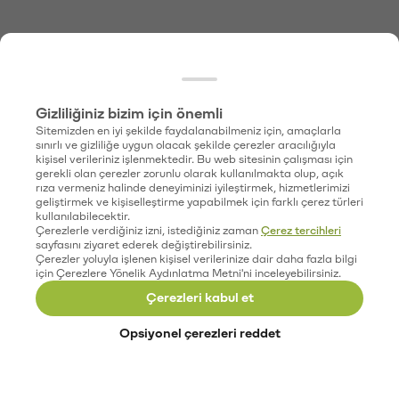
Gizliliğiniz bizim için önemli
Sitemizden en iyi şekilde faydalanabilmeniz için, amaçlarla
sınırlı ve gizliliğe uygun olacak şekilde çerezler aracılığıyla
kişisel verileriniz işlenmektedir. Bu web sitesinin çalışması için
gerekli olan çerezler zorunlu olarak kullanılmakta olup, açık
rıza vermeniz halinde deneyiminizi iyileştirmek, hizmetlerimizi
geliştirmek ve kişiselleştirme yapabilmek için farklı çerez türleri
kullanılabilecektir.
Çerezlerle verdiğiniz izni, istediğiniz zaman
Çerez tercihleri
sayfasını ziyaret ederek değiştirebilirsiniz.
Çerezler yoluyla işlenen kişisel verilerinize dair daha fazla bilgi
için Çerezlere Yönelik Aydınlatma Metni'ni inceleyebilirsiniz.
Çerezleri kabul et
Opsiyonel çerezleri reddet