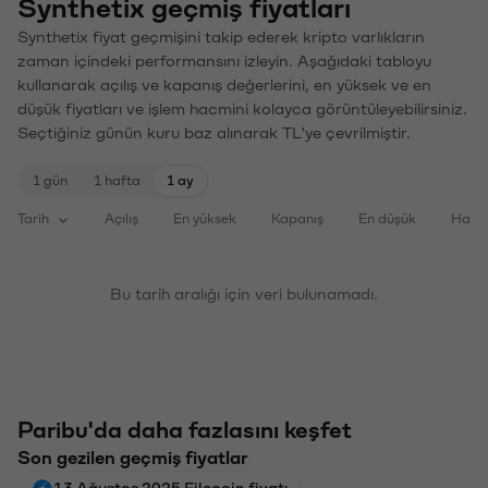
Synthetix geçmiş fiyatları
Synthetix fiyat geçmişini takip ederek kripto varlıkların
zaman içindeki performansını izleyin. Aşağıdaki tabloyu
kullanarak açılış ve kapanış değerlerini, en yüksek ve en
düşük fiyatları ve işlem hacmini kolayca görüntüleyebilirsiniz.
Seçtiğiniz günün kuru baz alınarak TL'ye çevrilmiştir.
1 gün
1 hafta
1 ay
Tarih
Açılış
En yüksek
Kapanış
En düşük
Haci
Bu tarih aralığı için veri bulunamadı.
Paribu'da daha fazlasını keşfet
Son gezilen geçmiş fiyatlar