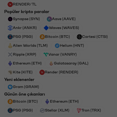
RENDER/TL
Popüler kripto paralar
Synapse (SYN)
Aave (AAVE)
Ankr (ANKR)
Waves (WAVES)
PSG (PSG)
Bitcoin (BTC)
Cartesi (CTSI)
Alien Worlds (TLM)
Helium (HNT)
Ripple (XRP)
Vanar (VANRY)
Ethereum (ETH)
Galatasaray (GAL)
Kite (KITE)
Render (RENDER)
Yeni eklenenler
Gram (GRAM)
Günün öne çıkanları
Bitcoin (BTC)
Ethereum (ETH)
PSG (PSG)
Stellar (XLM)
Tron (TRX)