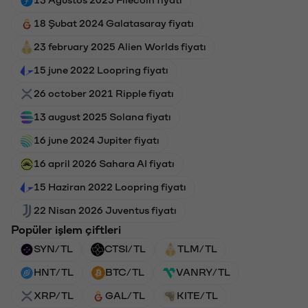
13 Ağustos 2025 Filecoin fiyatı
18 Şubat 2024 Galatasaray fiyatı
23 february 2025 Alien Worlds fiyatı
15 june 2022 Loopring fiyatı
26 october 2021 Ripple fiyatı
13 august 2025 Solana fiyatı
16 june 2024 Jupiter fiyatı
16 april 2026 Sahara AI fiyatı
15 Haziran 2022 Loopring fiyatı
22 Nisan 2026 Juventus fiyatı
Popüler işlem çiftleri
SYN/TL
CTSI/TL
TLM/TL
HNT/TL
BTC/TL
VANRY/TL
XRP/TL
GAL/TL
KITE/TL