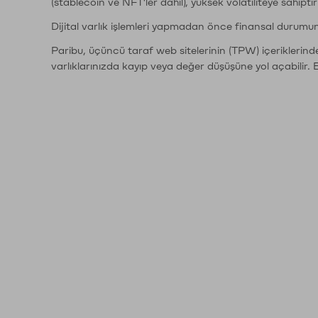
(stablecoin ve NFT'ler dahil), yüksek volatiliteye sahipti
Dijital varlık işlemleri yapmadan önce finansal durumu
Paribu, üçüncü taraf web sitelerinin (TPW) içeriklerin
varlıklarınızda kayıp veya değer düşüşüne yol açabilir. 