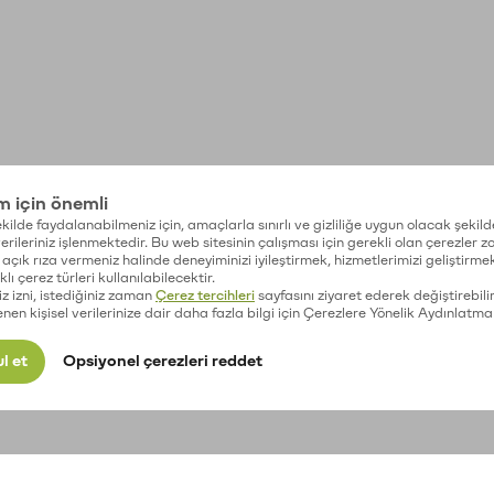
im için önemli
kilde faydalanabilmeniz için, amaçlarla sınırlı ve gizliliğe uygun olacak şekild
 verileriniz işlenmektedir. Bu web sitesinin çalışması için gerekli olan çerezler 
açık rıza vermeniz halinde deneyiminizi iyileştirmek, hizmetlerimizi geliştirmek
lı çerez türleri kullanılabilecektir.
iz izni, istediğiniz zaman
Çerez tercihleri
sayfasını ziyaret ederek değiştirebilir
enen kişisel verilerinize dair daha fazla bilgi için Çerezlere Yönelik Aydınlatma
l et
Opsiyonel çerezleri reddet