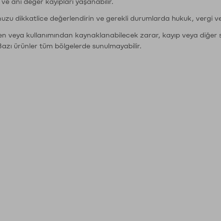
r ve ani değer kayıpları yaşanabilir.
nuzu dikkatlice değerlendirin ve gerekli durumlarda hukuk, vergi v
den veya kullanımından kaynaklanabilecek zarar, kayıp veya diğer 
Bazı ürünler tüm bölgelerde sunulmayabilir.