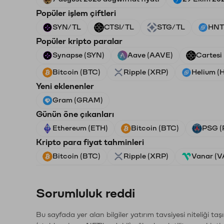
Popüler işlem çiftleri
SYN/TL
CTSI/TL
STG/TL
HNT
Popüler kripto paralar
Synapse (SYN)
Aave (AAVE)
Cartesi
Bitcoin (BTC)
Ripple (XRP)
Helium (
Yeni eklenenler
Gram (GRAM)
Günün öne çıkanları
Ethereum (ETH)
Bitcoin (BTC)
PSG (
Kripto para fiyat tahminleri
Bitcoin (BTC)
Ripple (XRP)
Vanar (
Sorumluluk reddi
Bu sayfada yer alan bilgiler yatırım tavsiyesi niteliği ta