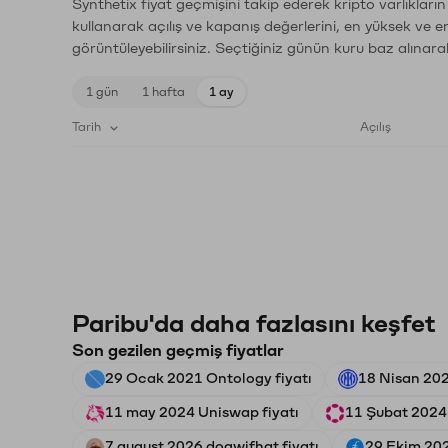
Synthetix fiyat geçmişini takip ederek kripto varlıkları
kullanarak açılış ve kapanış değerlerini, en yüksek ve e
görüntüleyebilirsiniz. Seçtiğiniz günün kuru baz alınarak
1 gün
1 hafta
1 ay
Tarih
Açılış
Paribu'da daha fazlasını keşfet
Son gezilen geçmiş fiyatlar
29 Ocak 2021 Ontology fiyatı
18 Nisan 2022
11 may 2024 Uniswap fiyatı
11 Şubat 2024 
7 august 2026 dogwifhat fiyatı
29 Ekim 202