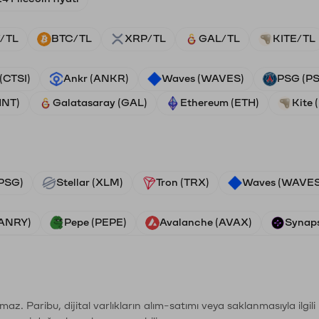
/TL
BTC/TL
XRP/TL
GAL/TL
KITE/TL
 (CTSI)
Ankr (ANKR)
Waves (WAVES)
PSG (P
HNT)
Galatasaray (GAL)
Ethereum (ETH)
Kite 
PSG)
Stellar (XLM)
Tron (TRX)
Waves (WAVES
VANRY)
Pepe (PEPE)
Avalanche (AVAX)
Synaps
şımaz. Paribu, dijital varlıkların alım-satımı veya saklanmasıyla ilgi