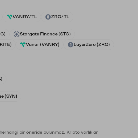
VANRY/TL
ZRO/TL
SG)
Stargate Finance (STG)
(KITE)
Vanar (VANRY)
LayerZero (ZRO)
)
e (SYN)
li herhangi bir öneride bulunmaz. Kripto varlıklar