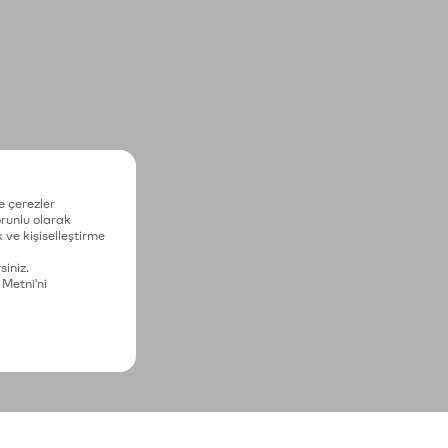
e çerezler
zorunlu olarak
 ve kişiselleştirme
siniz.
 Metni'ni