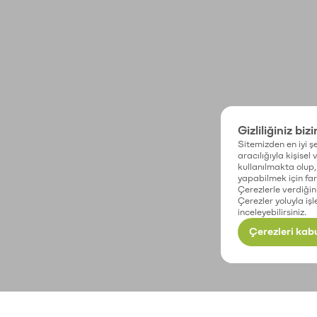
Gizliliğiniz biz
Sitemizden en iyi şe
aracılığıyla kişisel
kullanılmakta olup, 
yapabilmek için fark
Çerezlerle verdiğin
Çerezler yoluyla işl
inceleyebilirsiniz.
Çerezleri kabu