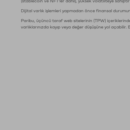
(stablecoin ve NFT'ler dahil), yüksek volatiliteye sahipti
Dijital varlık işlemleri yapmadan önce finansal durumu
Paribu, üçüncü taraf web sitelerinin (TPW) içeriklerin
varlıklarınızda kayıp veya değer düşüşüne yol açabilir. 