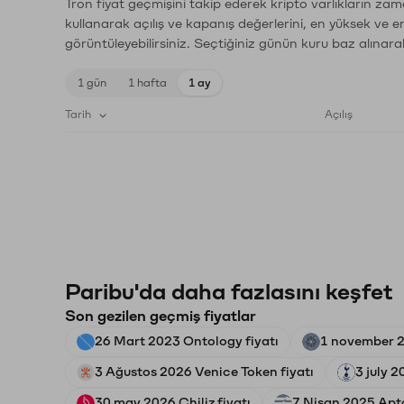
Tron fiyat geçmişini takip ederek kripto varlıkların zam
kullanarak açılış ve kapanış değerlerini, en yüksek ve e
görüntüleyebilirsiniz. Seçtiğiniz günün kuru baz alınarak
1 gün
1 hafta
1 ay
Tarih
Açılış
Paribu'da daha fazlasını keşfet
Son gezilen geçmiş fiyatlar
26 Mart 2023 Ontology fiyatı
1 november 2
3 Ağustos 2026 Venice Token fiyatı
3 july 
30 may 2026 Chiliz fiyatı
7 Nisan 2025 Apto