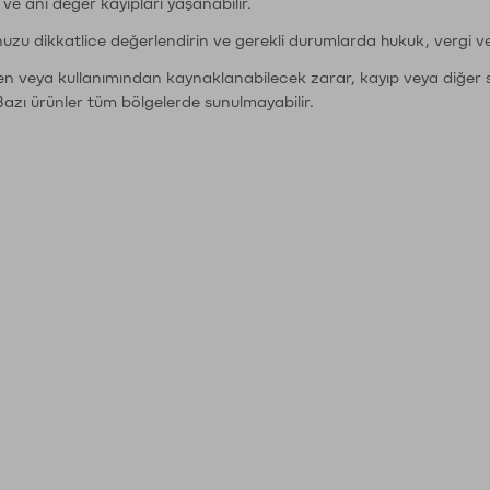
r ve ani değer kayıpları yaşanabilir.
nuzu dikkatlice değerlendirin ve gerekli durumlarda hukuk, vergi v
den veya kullanımından kaynaklanabilecek zarar, kayıp veya diğer 
Bazı ürünler tüm bölgelerde sunulmayabilir.