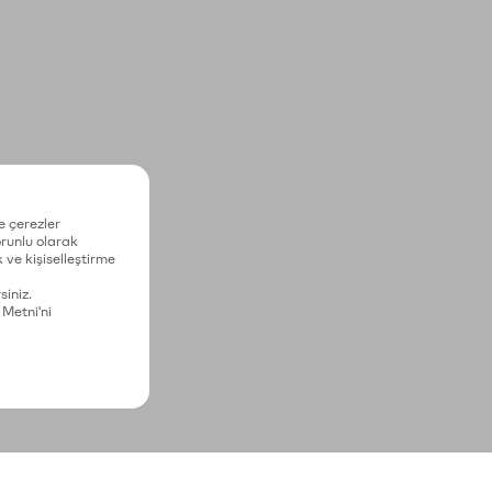
e çerezler
zorunlu olarak
 ve kişiselleştirme
siniz.
 Metni'ni