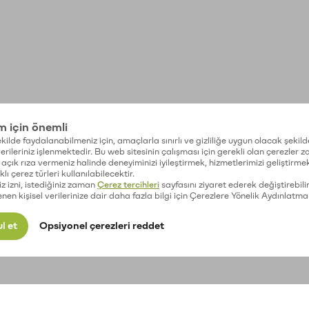
im için önemli
kilde faydalanabilmeniz için, amaçlarla sınırlı ve gizliliğe uygun olacak şekild
 verileriniz işlenmektedir. Bu web sitesinin çalışması için gerekli olan çerezler 
açık rıza vermeniz halinde deneyiminizi iyileştirmek, hizmetlerimizi geliştirmek
lı çerez türleri kullanılabilecektir.
iz izni, istediğiniz zaman
Çerez tercihleri
sayfasını ziyaret ederek değiştirebilir
enen kişisel verilerinize dair daha fazla bilgi için Çerezlere Yönelik Aydınlatma
l et
Opsiyonel çerezleri reddet