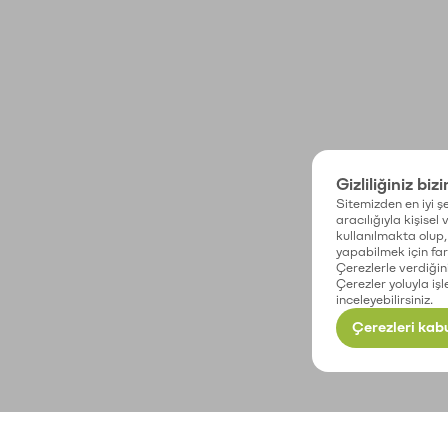
Gizliliğiniz biz
Sitemizden en iyi şe
aracılığıyla kişisel
kullanılmakta olup, 
yapabilmek için fark
Çerezlerle verdiğin
Çerezler yoluyla işl
inceleyebilirsiniz.
Çerezleri kabu