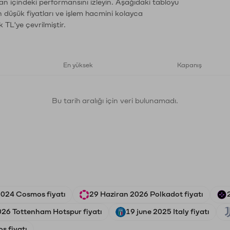
an içindeki performansını izleyin. Aşağıdaki tabloyu
n düşük fiyatları ve işlem hacmini kolayca
 TL'ye çevrilmiştir.
En yüksek
Kapanış
Bu tarih aralığı için veri bulunamadı.
024 Cosmos fiyatı
29 Haziran 2026 Polkadot fiyatı
2026 Tottenham Hotspur fiyatı
19 june 2025 Italy fiyatı
s fiyatı