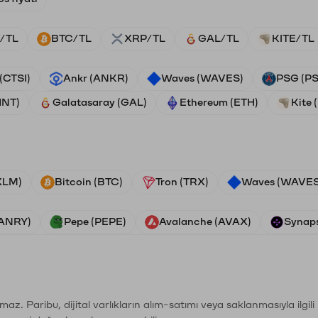
/TL
BTC/TL
XRP/TL
GAL/TL
KITE/TL
 (CTSI)
Ankr (ANKR)
Waves (WAVES)
PSG (P
HNT)
Galatasaray (GAL)
Ethereum (ETH)
Kite 
(XLM)
Bitcoin (BTC)
Tron (TRX)
Waves (WAVES
VANRY)
Pepe (PEPE)
Avalanche (AVAX)
Synaps
şımaz. Paribu, dijital varlıkların alım-satımı veya saklanmasıyla ilgi