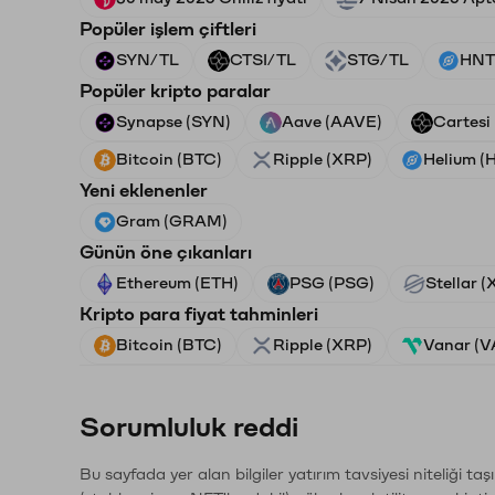
Popüler işlem çiftleri
SYN/TL
CTSI/TL
STG/TL
HNT
Popüler kripto paralar
Synapse (SYN)
Aave (AAVE)
Cartesi
Bitcoin (BTC)
Ripple (XRP)
Helium (
Yeni eklenenler
Gram (GRAM)
Günün öne çıkanları
Ethereum (ETH)
PSG (PSG)
Stellar 
Kripto para fiyat tahminleri
Bitcoin (BTC)
Ripple (XRP)
Vanar (
Sorumluluk reddi
Bu sayfada yer alan bilgiler yatırım tavsiyesi niteliği ta