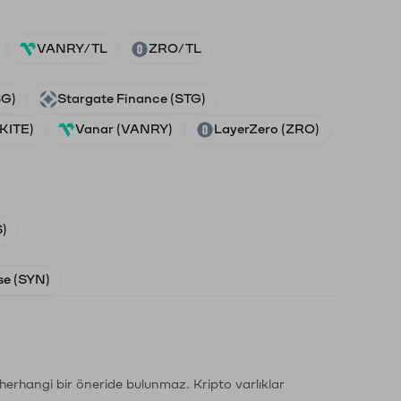
VANRY/TL
ZRO/TL
SG)
Stargate Finance (STG)
(KITE)
Vanar (VANRY)
LayerZero (ZRO)
)
e (SYN)
li herhangi bir öneride bulunmaz. Kripto varlıklar