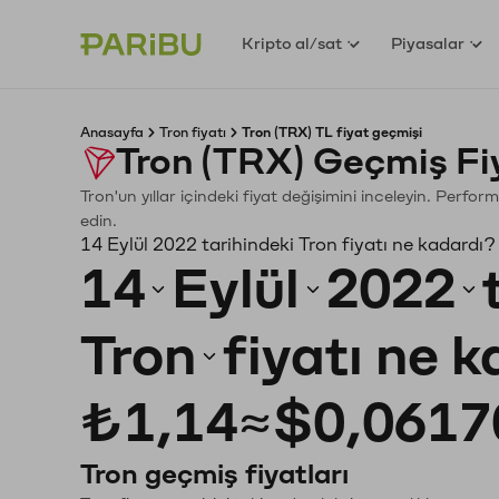
Kripto al/sat
Piyasalar
Anasayfa
Tron fiyatı
Tron (TRX) TL fiyat geçmişi
Tron (TRX) Geçmiş Fi
Tron'un yıllar içindeki fiyat değişimini inceleyin. Perfo
edin.
14 Eylül 2022 tarihindeki Tron fiyatı ne kadardı?
14
Eylül
2022
Tron
fiyatı ne 
₺1,14
≈
$0,0617
Tron geçmiş fiyatları