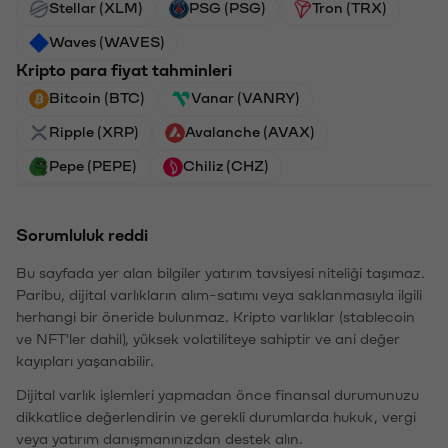
Stellar (XLM)
PSG (PSG)
Tron (TRX)
Waves (WAVES)
Kripto para fiyat tahminleri
Bitcoin (BTC)
Vanar (VANRY)
Ripple (XRP)
Avalanche (AVAX)
Pepe (PEPE)
Chiliz (CHZ)
Sorumluluk reddi
Bu sayfada yer alan bilgiler yatırım tavsiyesi niteliği taşımaz.
Paribu, dijital varlıkların alım-satımı veya saklanmasıyla ilgili
herhangi bir öneride bulunmaz. Kripto varlıklar (stablecoin
ve NFT'ler dahil), yüksek volatiliteye sahiptir ve ani değer
kayıpları yaşanabilir.
Dijital varlık işlemleri yapmadan önce finansal durumunuzu
dikkatlice değerlendirin ve gerekli durumlarda hukuk, vergi
veya yatırım danışmanınızdan destek alın.