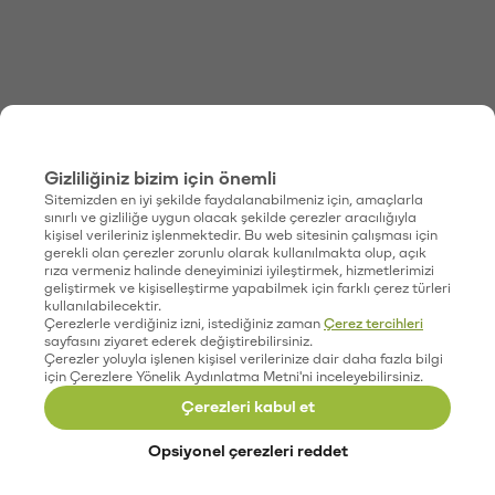
Gizliliğiniz bizim için önemli
Sitemizden en iyi şekilde faydalanabilmeniz için, amaçlarla
sınırlı ve gizliliğe uygun olacak şekilde çerezler aracılığıyla
kişisel verileriniz işlenmektedir. Bu web sitesinin çalışması için
gerekli olan çerezler zorunlu olarak kullanılmakta olup, açık
rıza vermeniz halinde deneyiminizi iyileştirmek, hizmetlerimizi
geliştirmek ve kişiselleştirme yapabilmek için farklı çerez türleri
kullanılabilecektir.
Çerezlerle verdiğiniz izni, istediğiniz zaman
Çerez tercihleri
sayfasını ziyaret ederek değiştirebilirsiniz.
Çerezler yoluyla işlenen kişisel verilerinize dair daha fazla bilgi
için Çerezlere Yönelik Aydınlatma Metni'ni inceleyebilirsiniz.
Çerezleri kabul et
Opsiyonel çerezleri reddet