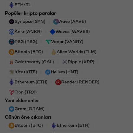
ETH/TL
Popüler kripto paralar
Synapse (SYN)
Aave (AAVE)
Ankr (ANKR)
Waves (WAVES)
PSG (PSG)
Vanar (VANRY)
Bitcoin (BTC)
Alien Worlds (TLM)
Galatasaray (GAL)
Ripple (XRP)
Kite (KITE)
Helium (HNT)
Ethereum (ETH)
Render (RENDER)
Tron (TRX)
Yeni eklenenler
Gram (GRAM)
Günün öne çıkanları
Bitcoin (BTC)
Ethereum (ETH)