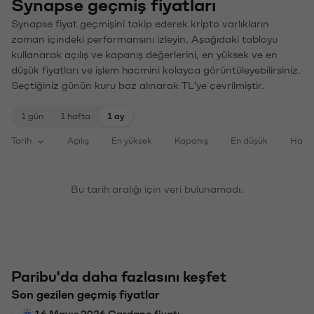
Synapse geçmiş fiyatları
Synapse fiyat geçmişini takip ederek kripto varlıkların
zaman içindeki performansını izleyin. Aşağıdaki tabloyu
kullanarak açılış ve kapanış değerlerini, en yüksek ve en
düşük fiyatları ve işlem hacmini kolayca görüntüleyebilirsiniz.
Seçtiğiniz günün kuru baz alınarak TL'ye çevrilmiştir.
1 gün
1 hafta
1 ay
Tarih
Açılış
En yüksek
Kapanış
En düşük
Haci
Bu tarih aralığı için veri bulunamadı.
Paribu'da daha fazlasını keşfet
Son gezilen geçmiş fiyatlar