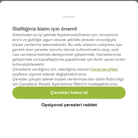
Gizliliğiniz bizim için önemli
Sitemizden en iyi şekilde faydalanabilmeniz için, amaçlarla
sınırlı ve gizliliğe uygun olacak şekilde çerezler aracılığıyla
kişisel verileriniz işlenmektedir. Bu web sitesinin çalışması için
gerekli olan çerezler zorunlu olarak kullanılmakta olup, açık
rıza vermeniz halinde deneyiminizi iyileştirmek, hizmetlerimizi
geliştirmek ve kişiselleştirme yapabilmek için farklı çerez türleri
kullanılabilecektir.
Çerezlerle verdiğiniz izni, istediğiniz zaman
Çerez tercihleri
sayfasını ziyaret ederek değiştirebilirsiniz.
Çerezler yoluyla işlenen kişisel verilerinize dair daha fazla bilgi
için Çerezlere Yönelik Aydınlatma Metni'ni inceleyebilirsiniz.
Çerezleri kabul et
Opsiyonel çerezleri reddet