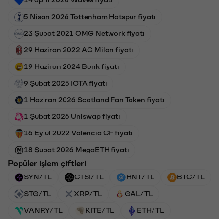
14 april 2020 Waves fiyatı
5 Nisan 2026 Tottenham Hotspur fiyatı
23 Şubat 2021 OMG Network fiyatı
29 Haziran 2022 AC Milan fiyatı
19 Haziran 2024 Bonk fiyatı
9 Şubat 2025 IOTA fiyatı
1 Haziran 2026 Scotland Fan Token fiyatı
1 Şubat 2026 Uniswap fiyatı
16 Eylül 2022 Valencia CF fiyatı
18 Şubat 2026 MegaETH fiyatı
Popüler işlem çiftleri
SYN/TL
CTSI/TL
HNT/TL
BTC/TL
STG/TL
XRP/TL
GAL/TL
VANRY/TL
KITE/TL
ETH/TL