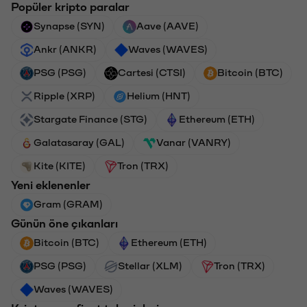
Popüler kripto paralar
Synapse (SYN)
Aave (AAVE)
Ankr (ANKR)
Waves (WAVES)
PSG (PSG)
Cartesi (CTSI)
Bitcoin (BTC)
Ripple (XRP)
Helium (HNT)
Stargate Finance (STG)
Ethereum (ETH)
Galatasaray (GAL)
Vanar (VANRY)
Kite (KITE)
Tron (TRX)
Yeni eklenenler
Gram (GRAM)
Günün öne çıkanları
Bitcoin (BTC)
Ethereum (ETH)
PSG (PSG)
Stellar (XLM)
Tron (TRX)
Waves (WAVES)