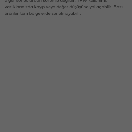
diğer sonuçlardan sorumlu değildir. TPW kullanımı,
varlıklarınızda kayıp veya değer düşüşüne yol açabilir. Bazı
ürünler tüm bölgelerde sunulmayabilir.