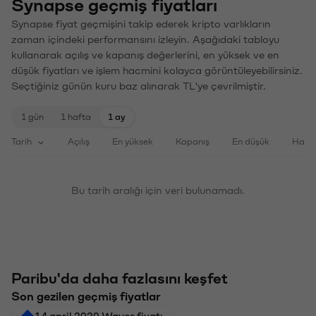
Synapse geçmiş fiyatları
Synapse fiyat geçmişini takip ederek kripto varlıkların
zaman içindeki performansını izleyin. Aşağıdaki tabloyu
kullanarak açılış ve kapanış değerlerini, en yüksek ve en
düşük fiyatları ve işlem hacmini kolayca görüntüleyebilirsiniz.
Seçtiğiniz günün kuru baz alınarak TL'ye çevrilmiştir.
1 gün
1 hafta
1 ay
Tarih
Açılış
En yüksek
Kapanış
En düşük
Haci
Bu tarih aralığı için veri bulunamadı.
Paribu'da daha fazlasını keşfet
Son gezilen geçmiş fiyatlar