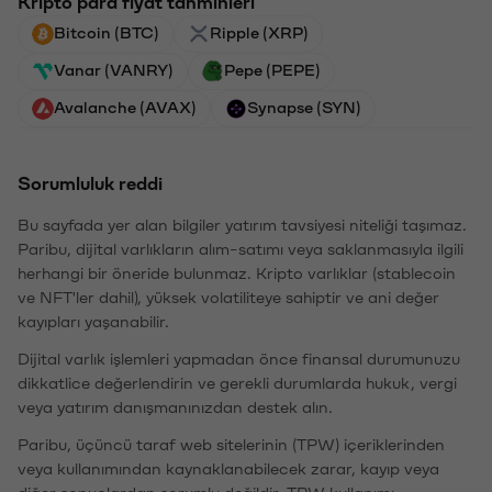
Kripto para fiyat tahminleri
Bitcoin (BTC)
Ripple (XRP)
Vanar (VANRY)
Pepe (PEPE)
Avalanche (AVAX)
Synapse (SYN)
Sorumluluk reddi
Bu sayfada yer alan bilgiler yatırım tavsiyesi niteliği taşımaz.
Paribu, dijital varlıkların alım-satımı veya saklanmasıyla ilgili
herhangi bir öneride bulunmaz. Kripto varlıklar (stablecoin
ve NFT'ler dahil), yüksek volatiliteye sahiptir ve ani değer
kayıpları yaşanabilir.
Dijital varlık işlemleri yapmadan önce finansal durumunuzu
dikkatlice değerlendirin ve gerekli durumlarda hukuk, vergi
veya yatırım danışmanınızdan destek alın.
Paribu, üçüncü taraf web sitelerinin (TPW) içeriklerinden
veya kullanımından kaynaklanabilecek zarar, kayıp veya