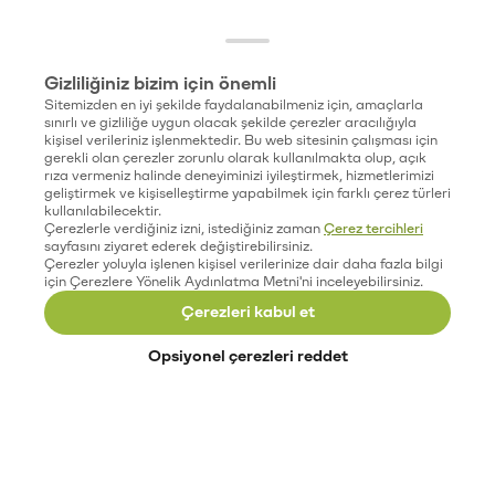
Gizliliğiniz bizim için önemli
Sitemizden en iyi şekilde faydalanabilmeniz için, amaçlarla
sınırlı ve gizliliğe uygun olacak şekilde çerezler aracılığıyla
kişisel verileriniz işlenmektedir. Bu web sitesinin çalışması için
gerekli olan çerezler zorunlu olarak kullanılmakta olup, açık
rıza vermeniz halinde deneyiminizi iyileştirmek, hizmetlerimizi
geliştirmek ve kişiselleştirme yapabilmek için farklı çerez türleri
kullanılabilecektir.
Çerezlerle verdiğiniz izni, istediğiniz zaman
Çerez tercihleri
sayfasını ziyaret ederek değiştirebilirsiniz.
Çerezler yoluyla işlenen kişisel verilerinize dair daha fazla bilgi
için Çerezlere Yönelik Aydınlatma Metni'ni inceleyebilirsiniz.
Çerezleri kabul et
Opsiyonel çerezleri reddet