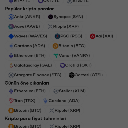
ETH/TL
OXT/TL
STG/TL
Popüler kripto paralar
Ankr (ANKR)
Synapse (SYN)
Aave (AAVE)
Ripple (XRP)
Waves (WAVES)
PSG (PSG)
Xai (XAI)
Cardano (ADA)
Bitcoin (BTC)
Ethereum (ETH)
Vanar (VANRY)
Galatasaray (GAL)
Orchid (OXT)
Stargate Finance (STG)
Cartesi (CTSI)
Günün öne çıkanları
Ethereum (ETH)
Stellar (XLM)
Tron (TRX)
Cardano (ADA)
Bitcoin (BTC)
Ripple (XRP)
Kripto para fiyat tahminleri
Bitcoin (BTC)
Ripple (XRP)