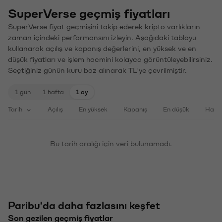
SuperVerse geçmiş fiyatları
SuperVerse fiyat geçmişini takip ederek kripto varlıkların
zaman içindeki performansını izleyin. Aşağıdaki tabloyu
kullanarak açılış ve kapanış değerlerini, en yüksek ve en
düşük fiyatları ve işlem hacmini kolayca görüntüleyebilirsiniz.
Seçtiğiniz günün kuru baz alınarak TL'ye çevrilmiştir.
1 gün
1 hafta
1 ay
Tarih
Açılış
En yüksek
Kapanış
En düşük
Haci
Bu tarih aralığı için veri bulunamadı.
Paribu'da daha fazlasını keşfet
Son gezilen geçmiş fiyatlar