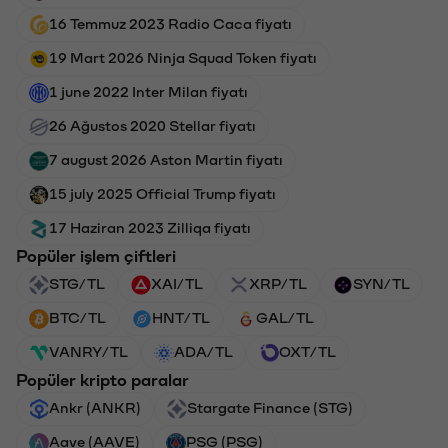
16 Temmuz 2023 Radio Caca fiyatı
19 Mart 2026 Ninja Squad Token fiyatı
1 june 2022 Inter Milan fiyatı
26 Ağustos 2020 Stellar fiyatı
7 august 2026 Aston Martin fiyatı
15 july 2025 Official Trump fiyatı
17 Haziran 2023 Zilliqa fiyatı
Popüler işlem çiftleri
STG/TL
XAI/TL
XRP/TL
SYN/TL
BTC/TL
HNT/TL
GAL/TL
VANRY/TL
ADA/TL
OXT/TL
Popüler kripto paralar
Ankr (ANKR)
Stargate Finance (STG)
Aave (AAVE)
PSG (PSG)