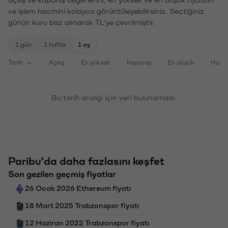
ve işlem hacmini kolayca görüntüleyebilirsiniz. Seçtiğiniz
günün kuru baz alınarak TL'ye çevrilmiştir.
1 gün
1 hafta
1 ay
Tarih
Açılış
En yüksek
Kapanış
En düşük
Haci
Bu tarih aralığı için veri bulunamadı.
Paribu'da daha fazlasını keşfet
Son gezilen geçmiş fiyatlar
26 Ocak 2026 Ethereum fiyatı
18 Mart 2025 Trabzonspor fiyatı
12 Haziran 2022 Trabzonspor fiyatı