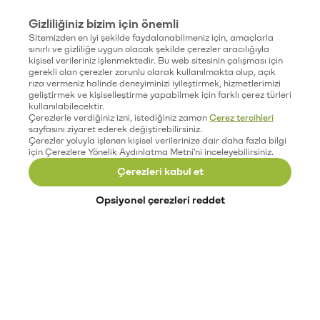
Gizliliğiniz bizim için önemli
Sitemizden en iyi şekilde faydalanabilmeniz için, amaçlarla
sınırlı ve gizliliğe uygun olacak şekilde çerezler aracılığıyla
kişisel verileriniz işlenmektedir. Bu web sitesinin çalışması için
gerekli olan çerezler zorunlu olarak kullanılmakta olup, açık
rıza vermeniz halinde deneyiminizi iyileştirmek, hizmetlerimizi
geliştirmek ve kişiselleştirme yapabilmek için farklı çerez türleri
kullanılabilecektir.
Çerezlerle verdiğiniz izni, istediğiniz zaman
Çerez tercihleri
sayfasını ziyaret ederek değiştirebilirsiniz.
Çerezler yoluyla işlenen kişisel verilerinize dair daha fazla bilgi
için Çerezlere Yönelik Aydınlatma Metni'ni inceleyebilirsiniz.
Çerezleri kabul et
Opsiyonel çerezleri reddet
Paribu’yu keşfet
Eğitimler