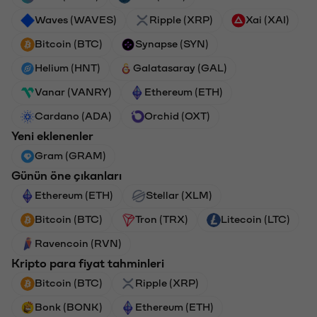
Waves (WAVES)
Ripple (XRP)
Xai (XAI)
Bitcoin (BTC)
Synapse (SYN)
Helium (HNT)
Galatasaray (GAL)
Vanar (VANRY)
Ethereum (ETH)
Cardano (ADA)
Orchid (OXT)
Yeni eklenenler
Gram (GRAM)
Günün öne çıkanları
Ethereum (ETH)
Stellar (XLM)
Bitcoin (BTC)
Tron (TRX)
Litecoin (LTC)
Ravencoin (RVN)
Kripto para fiyat tahminleri
Bitcoin (BTC)
Ripple (XRP)
Bonk (BONK)
Ethereum (ETH)