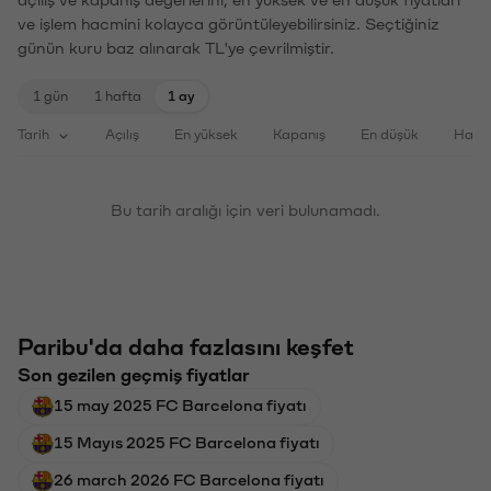
ve işlem hacmini kolayca görüntüleyebilirsiniz. Seçtiğiniz
günün kuru baz alınarak TL'ye çevrilmiştir.
1 gün
1 hafta
1 ay
Tarih
Açılış
En yüksek
Kapanış
En düşük
Haci
Bu tarih aralığı için veri bulunamadı.
Paribu'da daha fazlasını keşfet
Son gezilen geçmiş fiyatlar
15 may 2025 FC Barcelona fiyatı
15 Mayıs 2025 FC Barcelona fiyatı
26 march 2026 FC Barcelona fiyatı