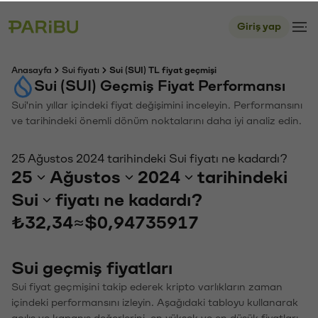
Giriş yap
Anasayfa
Sui fiyatı
Sui (SUI) TL fiyat geçmişi
Sui (SUI) Geçmiş Fiyat Performansı
Sui'nin yıllar içindeki fiyat değişimini inceleyin. Performansını
ve tarihindeki önemli dönüm noktalarını daha iyi analiz edin.
25 Ağustos 2024 tarihindeki Sui fiyatı ne kadardı?
25
Ağustos
2024
tarihindeki
Sui
fiyatı ne kadardı?
₺32,34
≈
$0,94735917
Sui geçmiş fiyatları
Sui fiyat geçmişini takip ederek kripto varlıkların zaman
içindeki performansını izleyin. Aşağıdaki tabloyu kullanarak
açılış ve kapanış değerlerini, en yüksek ve en düşük fiyatları