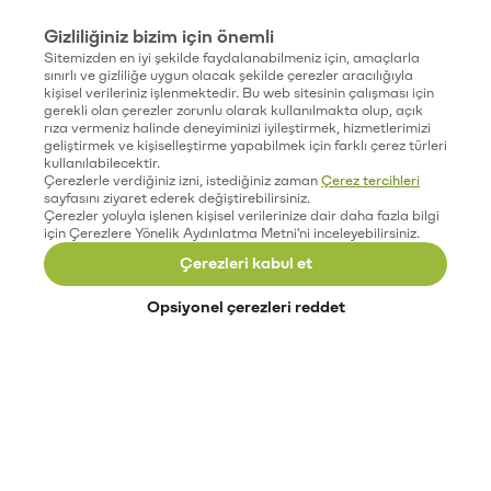
Gizliliğiniz bizim için önemli
Sitemizden en iyi şekilde faydalanabilmeniz için, amaçlarla
sınırlı ve gizliliğe uygun olacak şekilde çerezler aracılığıyla
kişisel verileriniz işlenmektedir. Bu web sitesinin çalışması için
gerekli olan çerezler zorunlu olarak kullanılmakta olup, açık
rıza vermeniz halinde deneyiminizi iyileştirmek, hizmetlerimizi
geliştirmek ve kişiselleştirme yapabilmek için farklı çerez türleri
kullanılabilecektir.
Çerezlerle verdiğiniz izni, istediğiniz zaman
Çerez tercihleri
sayfasını ziyaret ederek değiştirebilirsiniz.
Çerezler yoluyla işlenen kişisel verilerinize dair daha fazla bilgi
için Çerezlere Yönelik Aydınlatma Metni'ni inceleyebilirsiniz.
Çerezleri kabul et
Opsiyonel çerezleri reddet
Paribu’yu keşfet
Eğitimler