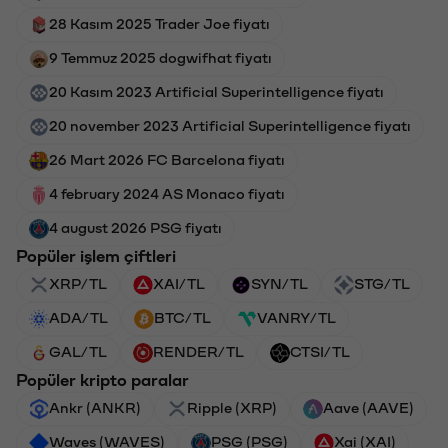
28 Kasım 2025 Trader Joe fiyatı
9 Temmuz 2025 dogwifhat fiyatı
20 Kasım 2023 Artificial Superintelligence fiyatı
20 november 2023 Artificial Superintelligence fiyatı
26 Mart 2026 FC Barcelona fiyatı
4 february 2024 AS Monaco fiyatı
4 august 2026 PSG fiyatı
Popüler işlem çiftleri
XRP/TL
XAI/TL
SYN/TL
STG/TL
ADA/TL
BTC/TL
VANRY/TL
GAL/TL
RENDER/TL
CTSI/TL
Popüler kripto paralar
Ankr (ANKR)
Ripple (XRP)
Aave (AAVE)
Waves (WAVES)
PSG (PSG)
Xai (XAI)