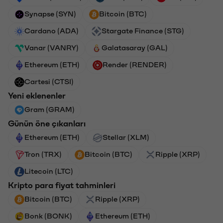
Synapse (SYN)
Bitcoin (BTC)
Cardano (ADA)
Stargate Finance (STG)
Vanar (VANRY)
Galatasaray (GAL)
Ethereum (ETH)
Render (RENDER)
Cartesi (CTSI)
Yeni eklenenler
Gram (GRAM)
Günün öne çıkanları
Ethereum (ETH)
Stellar (XLM)
Tron (TRX)
Bitcoin (BTC)
Ripple (XRP)
Litecoin (LTC)
Kripto para fiyat tahminleri
Bitcoin (BTC)
Ripple (XRP)
Bonk (BONK)
Ethereum (ETH)