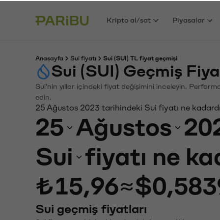
Kripto al/sat
Piyasalar
Anasayfa
Sui fiyatı
Sui (SUI) TL fiyat geçmişi
Sui (SUI) Geçmiş Fiy
Sui'nin yıllar içindeki fiyat değişimini inceleyin. Perfo
edin.
25 Ağustos 2023 tarihindeki Sui fiyatı ne kadard
25
Ağustos
20
Sui
fiyatı ne k
₺15,96
≈
$0,583
Sui geçmiş fiyatları