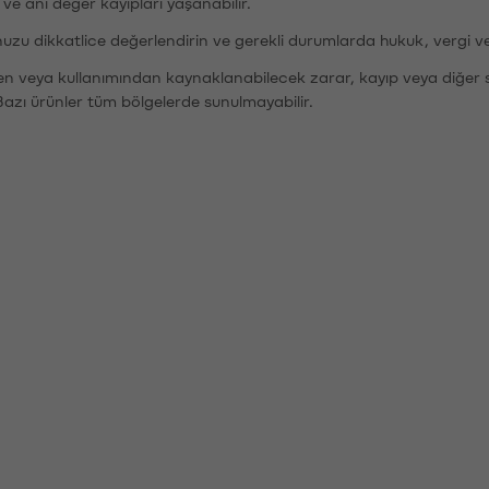
r ve ani değer kayıpları yaşanabilir.
nuzu dikkatlice değerlendirin ve gerekli durumlarda hukuk, vergi v
den veya kullanımından kaynaklanabilecek zarar, kayıp veya diğer 
Bazı ürünler tüm bölgelerde sunulmayabilir.