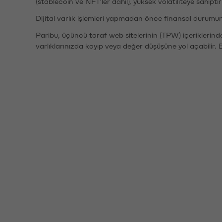
(stablecoin ve NFT'ler dahil), yüksek volatiliteye sahipti
Dijital varlık işlemleri yapmadan önce finansal durumu
Paribu, üçüncü taraf web sitelerinin (TPW) içeriklerin
varlıklarınızda kayıp veya değer düşüşüne yol açabilir. 