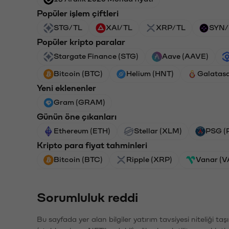
Popüler işlem çiftleri
STG/TL
XAI/TL
XRP/TL
SYN/
Popüler kripto paralar
Stargate Finance (STG)
Aave (AAVE)
Bitcoin (BTC)
Helium (HNT)
Galatas
Yeni eklenenler
Gram (GRAM)
Günün öne çıkanları
Ethereum (ETH)
Stellar (XLM)
PSG (
Kripto para fiyat tahminleri
Bitcoin (BTC)
Ripple (XRP)
Vanar (
Sorumluluk reddi
Bu sayfada yer alan bilgiler yatırım tavsiyesi niteliği ta