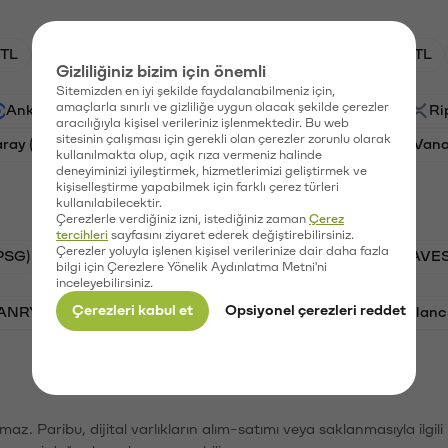
TL
HNT/TL
BTC/TL
GAL/TL
OXT/TL
Gizliliğiniz bizim için önemli
Sitemizden en iyi şekilde faydalanabilmeniz için,
amaçlarla sınırlı ve gizliliğe uygun olacak şekilde çerezler
Ankr (ANKR)
Waves (WAVES)
PSG (PSG)
Ri
aracılığıyla kişisel verileriniz işlenmektedir. Bu web
sitesinin çalışması için gerekli olan çerezler zorunlu olarak
aray (GAL)
Ethereum (ETH)
Orchid (OXT)
Vana
kullanılmakta olup, açık rıza vermeniz halinde
deneyiminizi iyileştirmek, hizmetlerimizi geliştirmek ve
kişiselleştirme yapabilmek için farklı çerez türleri
kullanılabilecektir.
Çerezlerle verdiğiniz izni, istediğiniz zaman
Çerez
tercihleri
sayfasını ziyaret ederek değiştirebilirsiniz.
Çerezler yoluyla işlenen kişisel verilerinize dair daha fazla
PSG)
Bitcoin (BTC)
Tron (TRX)
Waves (WAVES
bilgi için Çerezlere Yönelik Aydınlatma Metni'ni
inceleyebilirsiniz.
Çerezleri kabul et
Opsiyonel çerezleri reddet
VANRY)
Bonk (BONK)
Ethereum (ETH)
Avalanc
şımaz. Paribu, dijital varlıkların alım-satımı veya saklanmasıyla ilgi