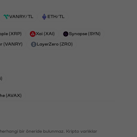
VANRY/TL
ETH/TL
pple (XRP)
Xai (XAI)
Synapse (SYN)
r (VANRY)
LayerZero (ZRO)
)
he (AVAX)
li herhangi bir öneride bulunmaz. Kripto varlıklar