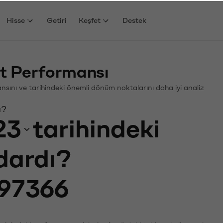
Hisse
Getiri
Keşfet
Destek
at Performansı
rmansını ve tarihindeki önemli dönüm noktalarını daha iyi analiz
ı?
23
tarihindeki
adardı?
97366