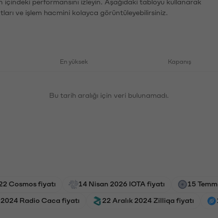
n içindeki performansını izleyin. Aşağıdaki tabloyu kullanarak
tları ve işlem hacmini kolayca görüntüleyebilirsiniz.
En yüksek
Kapanış
Bu tarih aralığı için veri bulunamadı.
22 Cosmos fiyatı
14 Nisan 2026 IOTA fiyatı
15 Temmu
 2024 Radio Caca fiyatı
22 Aralık 2024 Zilliqa fiyatı