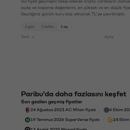
Sui fiyat geçmişini takip ederek kripto varlıkların zama
açılış ve kapanış değerlerini, en yüksek ve en düşük fiya
Seçtiğiniz günün kuru baz alınarak TL'ye çevrilmiştir.
1 gün
1 hafta
1 ay
Tarih
Açılış
Paribu'da daha fazlasını keşfet
Son gezilen geçmiş fiyatlar
24 Ağustos 2023 AC Milan fiyatı
6 Ekim 20
19 Temmuz 2026 SuperVerse fiyatı
24 Ekim
13 Aralık 2025 Monad fiyatı