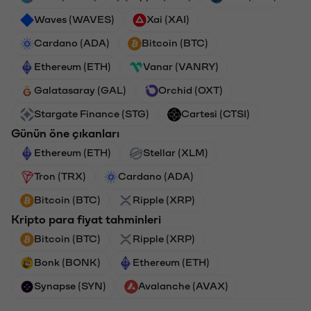
Waves (WAVES)
Xai (XAI)
Cardano (ADA)
Bitcoin (BTC)
Ethereum (ETH)
Vanar (VANRY)
Galatasaray (GAL)
Orchid (OXT)
Stargate Finance (STG)
Cartesi (CTSI)
Günün öne çıkanları
Ethereum (ETH)
Stellar (XLM)
Tron (TRX)
Cardano (ADA)
Bitcoin (BTC)
Ripple (XRP)
Kripto para fiyat tahminleri
Bitcoin (BTC)
Ripple (XRP)
Bonk (BONK)
Ethereum (ETH)
Synapse (SYN)
Avalanche (AVAX)