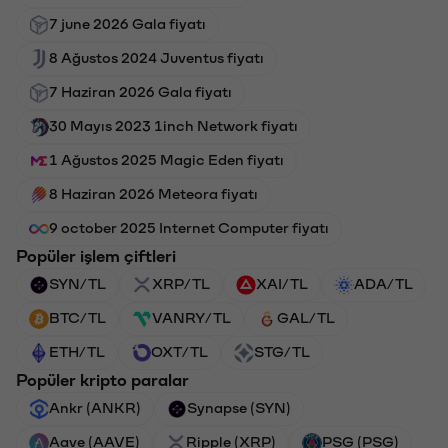
7 june 2026 Gala fiyatı
8 Ağustos 2024 Juventus fiyatı
7 Haziran 2026 Gala fiyatı
30 Mayıs 2023 1inch Network fiyatı
1 Ağustos 2025 Magic Eden fiyatı
8 Haziran 2026 Meteora fiyatı
9 october 2025 Internet Computer fiyatı
Popüler işlem çiftleri
SYN/TL
XRP/TL
XAI/TL
ADA/TL
BTC/TL
VANRY/TL
GAL/TL
ETH/TL
OXT/TL
STG/TL
Popüler kripto paralar
Ankr (ANKR)
Synapse (SYN)
Aave (AAVE)
Ripple (XRP)
PSG (PSG)