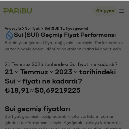
Giriş yap
Anasayfa
Sui fiyatı
Sui (SUI) TL fiyat geçmişi
Sui (SUI) Geçmiş Fiyat Performansı
Sui'nin yıllar içindeki fiyat değişimini inceleyin. Performansını
ve tarihindeki önemli dönüm noktalarını daha iyi analiz edin.
21 Temmuz 2023 tarihindeki Sui fiyatı ne kadardı?
21
Temmuz
2023
tarihindeki
Sui
fiyatı ne kadardı?
₺18,91
≈
$0,69219225
Sui geçmiş fiyatları
Sui fiyat geçmişini takip ederek kripto varlıkların zaman
içindeki performansını izleyin. Aşağıdaki tabloyu kullanarak
açılış ve kapanış değerlerini, en yüksek ve en düşük fiyatları