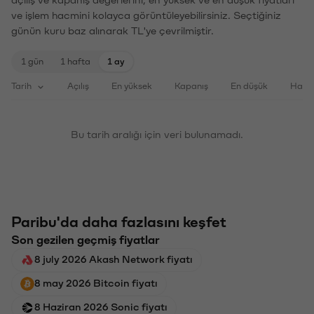
ve işlem hacmini kolayca görüntüleyebilirsiniz. Seçtiğiniz
günün kuru baz alınarak TL'ye çevrilmiştir.
1 gün
1 hafta
1 ay
Tarih
Açılış
En yüksek
Kapanış
En düşük
Haci
Bu tarih aralığı için veri bulunamadı.
Paribu'da daha fazlasını keşfet
Son gezilen geçmiş fiyatlar
8 july 2026 Akash Network fiyatı
8 may 2026 Bitcoin fiyatı
8 Haziran 2026 Sonic fiyatı