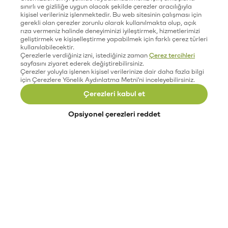
sınırlı ve gizliliğe uygun olacak şekilde çerezler aracılığıyla
kişisel verileriniz işlenmektedir. Bu web sitesinin çalışması için
gerekli olan çerezler zorunlu olarak kullanılmakta olup, açık
rıza vermeniz halinde deneyiminizi iyileştirmek, hizmetlerimizi
geliştirmek ve kişiselleştirme yapabilmek için farklı çerez türleri
kullanılabilecektir.
Çerezlerle verdiğiniz izni, istediğiniz zaman
Çerez tercihleri
sayfasını ziyaret ederek değiştirebilirsiniz.
Çerezler yoluyla işlenen kişisel verilerinize dair daha fazla bilgi
için Çerezlere Yönelik Aydınlatma Metni'ni inceleyebilirsiniz.
Çerezleri kabul et
Opsiyonel çerezleri reddet
Paribu’yu keşfet
Eğitimler
Etkinlikler
Açık pozisyonlar
Paribu sistem durumu