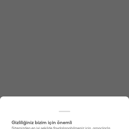
Gizliliğiniz bizim için önemli
Sitemizden en iyi şekilde faydalanabilmeniz için, amaçlarla