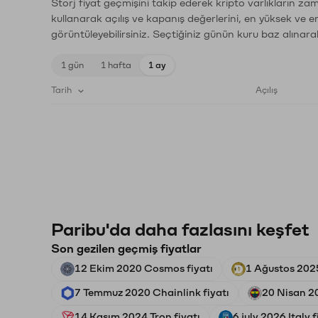
Storj fiyat geçmişini takip ederek kripto varlıkların za
kullanarak açılış ve kapanış değerlerini, en yüksek ve e
görüntüleyebilirsiniz. Seçtiğiniz günün kuru baz alınarak
1 gün
1 hafta
1 ay
Tarih
Açılış
Paribu'da daha fazlasını keşfet
Son gezilen geçmiş fiyatlar
12 Ekim 2020 Cosmos fiyatı
1 Ağustos 202
7 Temmuz 2020 Chainlink fiyatı
20 Nisan 2
14 Kasım 2024 Tron fiyatı
6 july 2026 Italy f