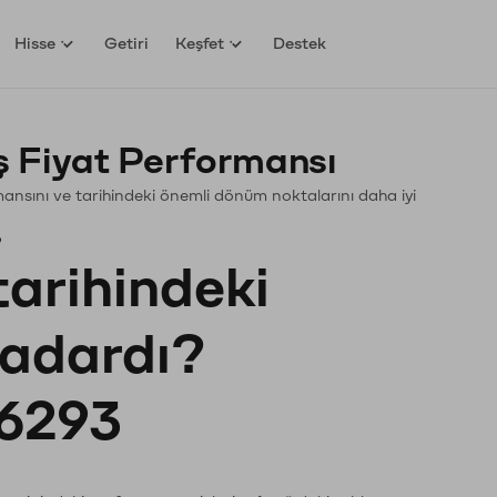
Hisse
Getiri
Keşfet
Destek
 Fiyat Performansı
ormansını ve tarihindeki önemli dönüm noktalarını daha iyi
?
tarihindeki
kadardı?
6293