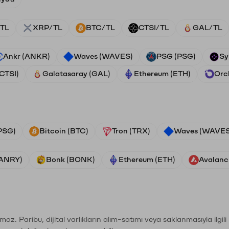
TL
XRP/TL
BTC/TL
CTSI/TL
GAL/TL
Ankr (ANKR)
Waves (WAVES)
PSG (PSG)
Sy
(CTSI)
Galatasaray (GAL)
Ethereum (ETH)
Orc
PSG)
Bitcoin (BTC)
Tron (TRX)
Waves (WAVES
VANRY)
Bonk (BONK)
Ethereum (ETH)
Avalanc
şımaz. Paribu, dijital varlıkların alım-satımı veya saklanmasıyla ilgi