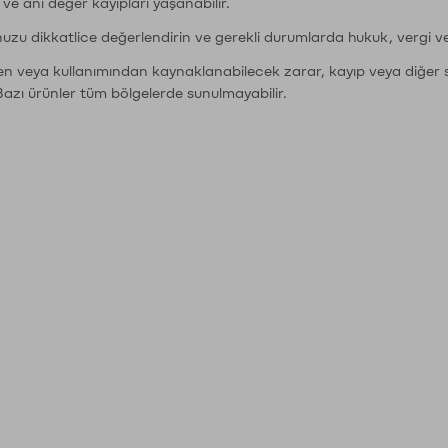
r ve ani değer kayıpları yaşanabilir.
nuzu dikkatlice değerlendirin ve gerekli durumlarda hukuk, vergi v
den veya kullanımından kaynaklanabilecek zarar, kayıp veya diğer 
Bazı ürünler tüm bölgelerde sunulmayabilir.