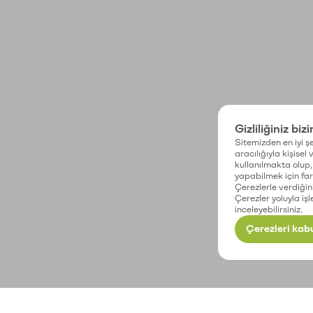
Gizliliğiniz biz
Sitemizden en iyi şe
aracılığıyla kişisel
kullanılmakta olup, 
yapabilmek için fark
Çerezlerle verdiğin
Çerezler yoluyla işl
inceleyebilirsiniz.
Çerezleri kabu