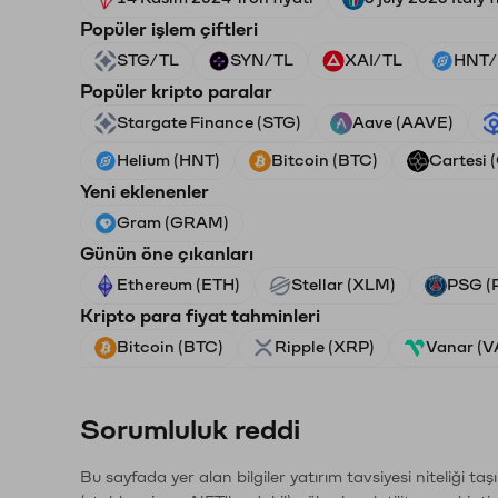
Popüler işlem çiftleri
STG/TL
SYN/TL
XAI/TL
HNT/
Popüler kripto paralar
Stargate Finance (STG)
Aave (AAVE)
Helium (HNT)
Bitcoin (BTC)
Cartesi 
Yeni eklenenler
Gram (GRAM)
Günün öne çıkanları
Ethereum (ETH)
Stellar (XLM)
PSG (
Kripto para fiyat tahminleri
Bitcoin (BTC)
Ripple (XRP)
Vanar (
Sorumluluk reddi
Bu sayfada yer alan bilgiler yatırım tavsiyesi niteliği ta