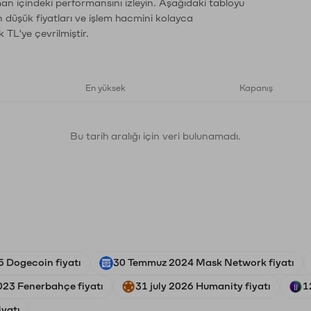
man içindeki performansını izleyin. Aşağıdaki tabloyu
n düşük fiyatları ve işlem hacmini kolayca
 TL'ye çevrilmiştir.
En yüksek
Kapanış
Bu tarih aralığı için veri bulunamadı.
5 Dogecoin fiyatı
30 Temmuz 2024 Mask Network fiyatı
023 Fenerbahçe fiyatı
31 july 2026 Humanity fiyatı
1
iyatı