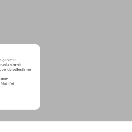
e çerezler
zorunlu olarak
 ve kişiselleştirme
siniz.
 Metni'ni