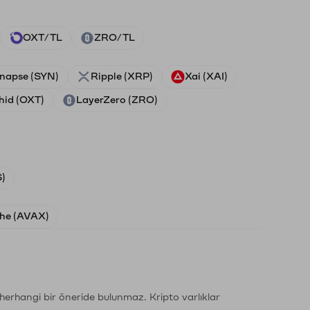
OXT/TL
ZRO/TL
napse (SYN)
Ripple (XRP)
Xai (XAI)
hid (OXT)
LayerZero (ZRO)
)
he (AVAX)
li herhangi bir öneride bulunmaz. Kripto varlıklar