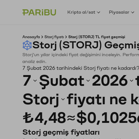
Kripto al/sat
Piyasalar
Anasayfa
Storj fiyatı
Storj (STORJ) TL fiyat geçmişi
Storj (STORJ) Geçmiş
Storj'un yıllar içindeki fiyat değişimini inceleyin. Perf
analiz edin.
7 Şubat 2026 tarihindeki Storj fiyatı ne kadardı
7
Şubat
2026
Storj
fiyatı ne 
₺4,48
≈
$0,1025
Storj geçmiş fiyatları