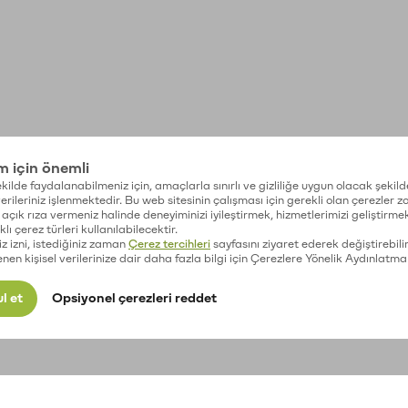
im için önemli
kilde faydalanabilmeniz için, amaçlarla sınırlı ve gizliliğe uygun olacak şekild
 verileriniz işlenmektedir. Bu web sitesinin çalışması için gerekli olan çerezler 
açık rıza vermeniz halinde deneyiminizi iyileştirmek, hizmetlerimizi geliştirmek
lı çerez türleri kullanılabilecektir.
iz izni, istediğiniz zaman
Çerez tercihleri
sayfasını ziyaret ederek değiştirebilir
enen kişisel verilerinize dair daha fazla bilgi için Çerezlere Yönelik Aydınlatma
l et
Opsiyonel çerezleri reddet