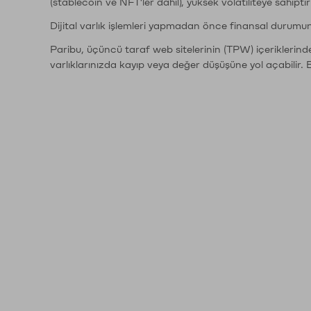
(stablecoin ve NFT'ler dahil), yüksek volatiliteye sahipti
Dijital varlık işlemleri yapmadan önce finansal durumu
Paribu, üçüncü taraf web sitelerinin (TPW) içeriklerin
varlıklarınızda kayıp veya değer düşüşüne yol açabilir. 